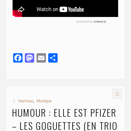
F
M
E
S
ac
as
m
h
e
to
ai
ar
b
d
l
e
o
o
Humour
,
Musique
o
n
HUMOUR : ELLE EST PFIZER
k
– LES GOGUETTES (EN TRIO