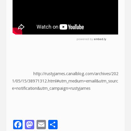
http://rustyjames.canalblog.com/archives/202
1/05/15/38971312.html#utm_medium=email&utm_sourc
e=notification&utm_campaign=rustyjames
F
M
E
S