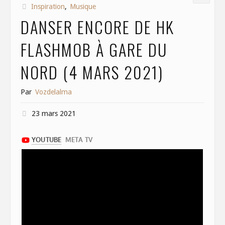
Inspiration
,
Musique
o
n
DANSER ENCORE DE HK
k
FLASHMOB À GARE DU
NORD (4 MARS 2021)
Par
Vozdelalma
23 mars 2021