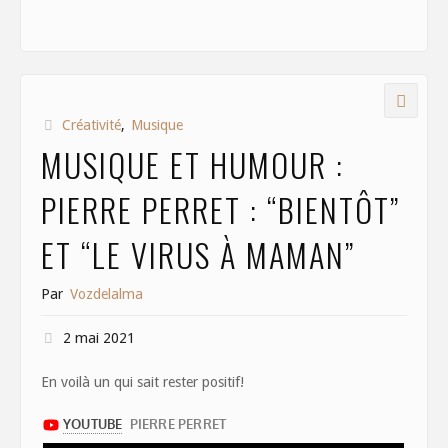
ac
as
m
h
e
to
ai
ar
b
d
l
e
o
o
Créativité
,
Musique
o
n
MUSIQUE ET HUMOUR :
k
PIERRE PERRET : “BIENTÔT”
ET “LE VIRUS À MAMAN”
Par
Vozdelalma
2 mai 2021
En voilà un qui sait rester positif!