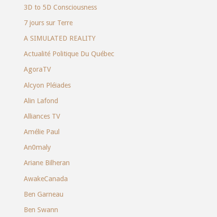
3D to 5D Consciousness
7 jours sur Terre
A SIMULATED REALITY
Actualité Politique Du Québec
AgoraTV
Alcyon Pléiades
Alin Lafond
Alliances TV
Amélie Paul
An0maly
Ariane Bilheran
AwakeCanada
Ben Garneau
Ben Swann