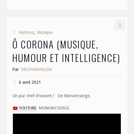
e
to
ai
ar
b
d
l
e
o
o
Humour
,
Musique
o
n
Ô CORONA (MUSIQUE,
k
HUMOUR ET INTELLIGENCE)
Par
DELPHIAVALON
6 avril 2021
Un pur chef-d’oeuvre ! De Mononcserge.