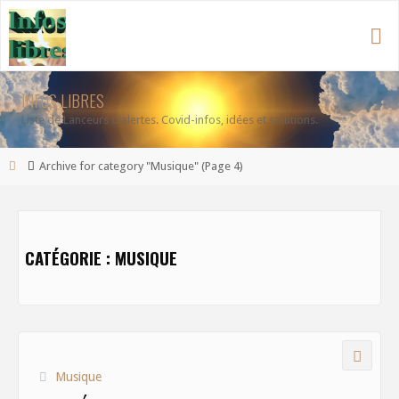
Aller
au
contenu
INFOS LIBRES
Liste de Lanceurs d'alertes. Covid-infos, idées et solutions.
Accueil
Archive for category "Musique"
(Page 4)
CATÉGORIE :
MUSIQUE
Musique