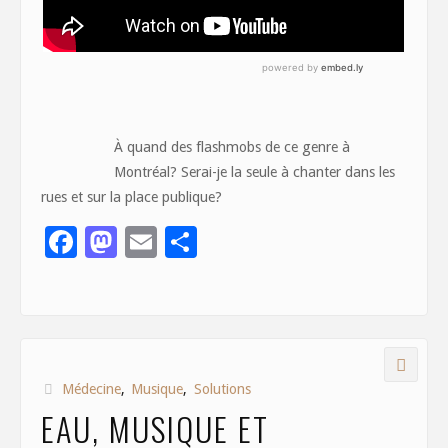
À quand des flashmobs de ce genre à
Montréal? Serai-je la seule à chanter dans les
rues et sur la place publique?
F
M
E
S
ac
as
m
h
e
to
ai
ar
b
d
l
e
o
o
Médecine
,
Musique
,
Solutions
o
n
EAU, MUSIQUE ET
k