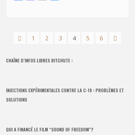
ac
as
m
h
e
to
ai
ar
b
d
l
e
o
o
1
2
3
4
5
6
o
n
Pagination
k
CHAÎNE D’INFOS LIBRES BITCHUTE :
des
publications
INJECTIONS EXPÉRIMENTALES CONTRE LA C-19 : PROBLÈMES ET
SOLUTIONS
QUI A FINANCÉ LE FILM “SOUND OF FREEDOM”?