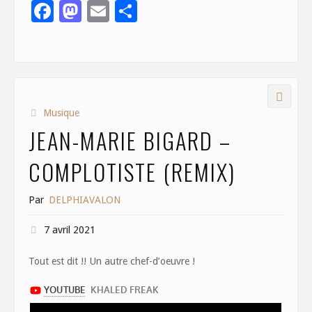
F
M
E
S
ac
as
m
h
e
to
ai
ar
b
d
l
e
o
o
Musique
o
n
JEAN-MARIE BIGARD –
k
COMPLOTISTE (REMIX)
Par
DELPHIAVALON
7 avril 2021
Tout est dit !! Un autre chef-d’oeuvre !