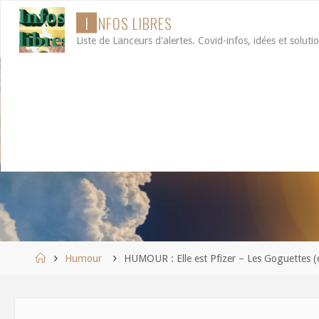
Aller
I
N
F
O
S
L
I
B
R
E
S
au
Liste de Lanceurs d'alertes. Covid-infos, idées et soluti
contenu
Accueil
Humour
HUMOUR : Elle est Pfizer – Les Goguettes (en 