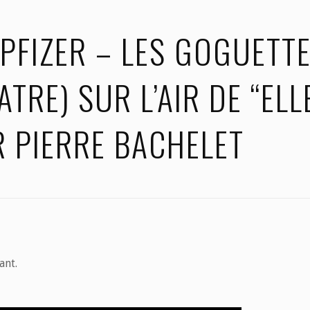
 PFIZER – LES GOGUETT
TRE) SUR L’AIR DE “ELL
R PIERRE BACHELET
ant.