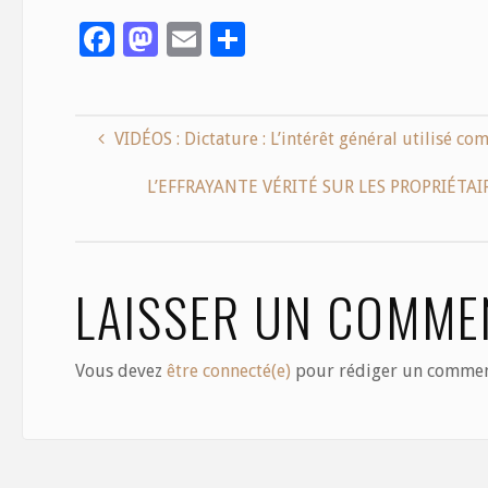
F
M
E
S
ac
as
m
h
e
to
ai
ar
b
d
l
e
VIDÉOS : Dictature : L’intérêt général utilisé co
o
o
L’EFFRAYANTE VÉRITÉ SUR LES PROPRIÉTAI
o
n
k
LAISSER UN COMME
Vous devez
être connecté(e)
pour rédiger un commen