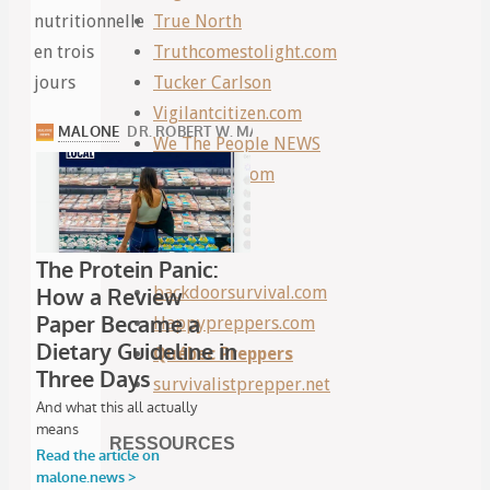
nutritionnelle
True North
en trois
Truthcomestolight.com
jours
Tucker Carlson
Vigilantcitizen.com
We The People NEWS
Zeeemedia.com
PREPPERS
backdoorsurvival.com
Happypreppers.com
Québec Preppers
survivalistprepper.net
RESSOURCES