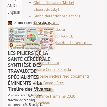
Global Research (Michel
AND in
Chossudovsky)
English
Globaldetentionproject.org
Grand-jury.net
Hugsovermasks.ca
INFO VACCINS FRANCE
Institut Klinghardt – Le cœur de la
guérison
jccf.ca
Jeumontreal.ca
Justice Centre Canada
kagbabe declassified documents
Keep Canada Free
L’Archi Pelle
L’alliance Humaine 2020
Le cadeau