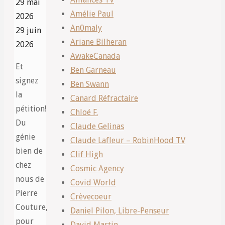
29 mai
Amélie Paul
2026
An0maly
29 juin
Ariane Bilheran
2026
AwakeCanada
Et
Ben Garneau
signez
Ben Swann
la
Canard Réfractaire
pétition!
Chloé F.
Du
Claude Gelinas
génie
Claude Lafleur – RobinHood TV
bien de
Clif High
chez
Cosmic Agency
nous de
Covid World
Pierre
Crèvecoeur
Couture,
Daniel Pilon, Libre-Penseur
pour
David Martin