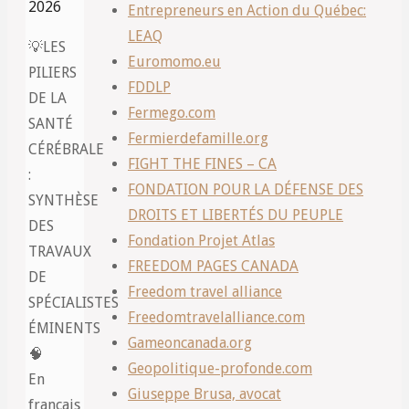
2026
Entrepreneurs en Action du Québec:
LEAQ
💡LES
Euromomo.eu
PILIERS
FDDLP
DE LA
Fermego.com
SANTÉ
Fermierdefamille.org
CÉRÉBRALE
FIGHT THE FINES – CA
:
FONDATION POUR LA DÉFENSE DES
SYNTHÈSE
DROITS ET LIBERTÉS DU PEUPLE
DES
Fondation Projet Atlas
TRAVAUX
FREEDOM PAGES CANADA
DE
Freedom travel alliance
SPÉCIALISTES
Freedomtravelalliance.com
ÉMINENTS
Gameoncanada.org
🧠
Geopolitique-profonde.com
En
Giuseppe Brusa, avocat
français