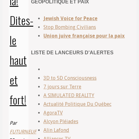
là!
GÉOPOLITIQUE ET PAIX
Dites-
Jewish Voice for Peace
Stop Bombing Civilians
le
Union juive française pour la paix
LISTE DE LANCEURS D'ALERTES
haut
et
3D to 5D Consciousness
7 jours sur Terre
fort!
A SIMULATED REALITY
Actualité Politique Du Québec
AgoraTV
Alcyon Pléiades
Par
Alin Lafond
FUTURNEUF
Alliances TV