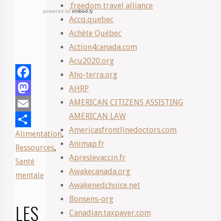
.freedom travel alliance
Accq.quebec
Achète Québec
Action4canada.com
Acu2020.org
Aho-terra.org
Facebook
AHRP
AMERICAN CITIZENS ASSISTING
Mastodon
AMERICAN LAW
Email
Americasfrontlinedoctors.com
Alimentation
,
Share
Animap.fr
Ressources
,
Apreslevaccin.fr
Santé
Awakecanada.org
mentale
Awakenedchoice.net
Bonsens-org
LES
Canadian.taxpayer.com