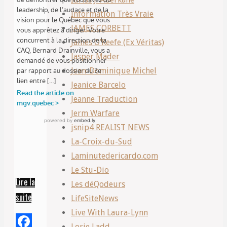
Information Très Vraie
JAMES CORBETT
James O’Keefe (Ex Véritas)
Jasper Mader
Jean-Dominique Michel
Jeanice Barcelo
Jeanne Traduction
Jerm Warfare
jsnip4 REALIST NEWS
La-Croix-du-Sud
Laminutedericardo.com
Le Stu-Dio
Lire la
Les déQodeurs
suite
“Assez
LifeSiteNews
des
Live With Laura-Lynn
cônes
Lorie Ladd