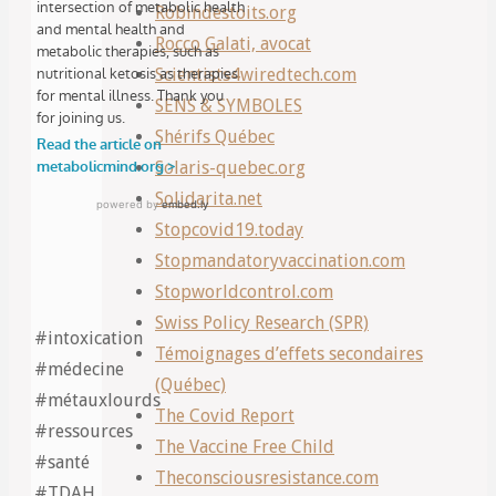
Robindestoits.org
Rocco Galati, avocat
Scientists4wiredtech.com
SENS & SYMBOLES
Shérifs Québec
Solaris-quebec.org
Solidarita.net
Stopcovid19.today
Stopmandatoryvaccination.com
Stopworldcontrol.com
Swiss Policy Research (SPR)
#intoxication
Témoignages d’effets secondaires
#médecine
(Québec)
#métauxlourds
The Covid Report
#ressources
The Vaccine Free Child
#santé
Theconsciousresistance.com
#TDAH