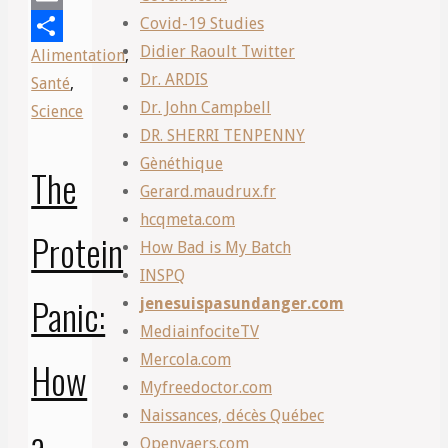
les
Covid-19 Studies
Email
Centres
Didier Raoult Twitter
Alimentation
,
Share
Arthur
Dr. ARDIS
Santé
,
Tétrault”
Dr. John Campbell
Science
DR. SHERRI TENPENNY
Gènéthique
The
Gerard.maudrux.fr
hcqmeta.com
Protein
How Bad is My Batch
INSPQ
Panic:
jenesuispasundanger.com
MediainfociteTV
Mercola.com
How
Myfreedoctor.com
Naissances, décès Québec
a
Openvaers.com