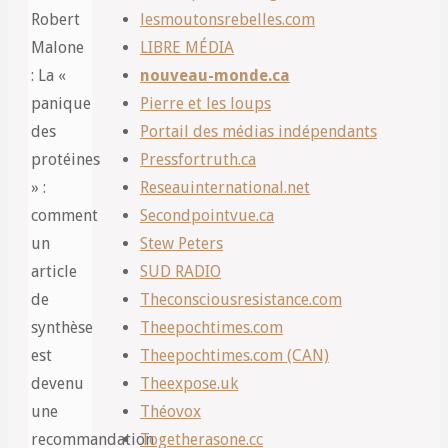
Robert
lesmoutonsrebelles.com
Malone
LIBRE MÉDIA
: La «
nouveau-monde.ca
panique
Pierre et les loups
des
Portail des médias indépendants
protéines
Pressfortruth.ca
» :
Reseauinternational.net
comment
Secondpointvue.ca
un
Stew Peters
article
SUD RADIO
de
Theconsciousresistance.com
synthèse
Theepochtimes.com
est
Theepochtimes.com (CAN)
devenu
Theexpose.uk
une
Théovox
recommandation
Togetherasone.cc