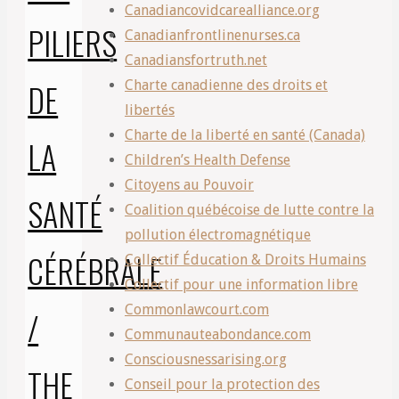
Canadiancovidcarealliance.org
PILIERS
Canadianfrontlinenurses.ca
Canadiansfortruth.net
DE
Charte canadienne des droits et
libertés
Charte de la liberté en santé (Canada)
LA
Children’s Health Defense
Citoyens au Pouvoir
SANTÉ
Coalition québécoise de lutte contre la
pollution électromagnétique
CÉRÉBRALE
Collectif Éducation & Droits Humains
Collectif pour une information libre
Commonlawcourt.com
/
Communauteabondance.com
Consciousnessarising.org
THE
Conseil pour la protection des