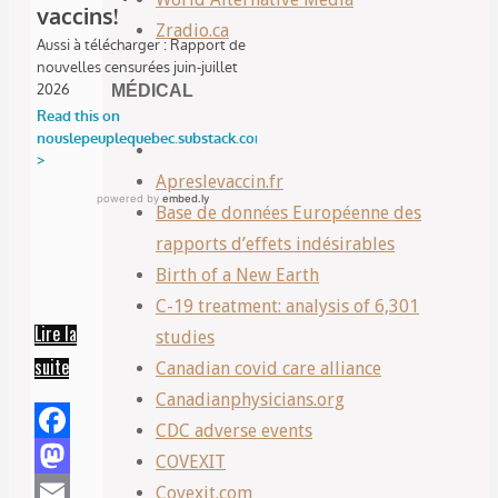
Zradio.ca
MÉDICAL
Apreslevaccin.fr
Base de données Européenne des
rapports d’effets indésirables
Birth of a New Earth
C-19 treatment: analysis of 6,301
Lire la
studies
suite
“Descente
Canadian covid care alliance
de
Canadianphysicians.org
Santé
CDC adverse events
Facebook
Canada
COVEXIT
dans
Mastodon
Covexit.com