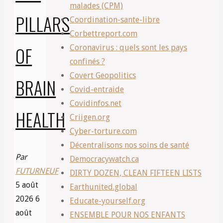
malades (CPM)
PILLARS
Coordination-sante-libre
Corbettreport.com
OF
Coronavirus : quels sont les pays
confinés ?
Covert Geopolitics
BRAIN
Covid-entraide
Covidinfos.net
HEALTH
Criigen.org
Cyber-torture.com
Décentralisons nos soins de santé
Par
Democracywatch.ca
FUTURNEUF
DIRTY DOZEN, CLEAN FIFTEEN LISTS
5 août
Earthunited.global
2026
6
Educate-yourself.org
août
ENSEMBLE POUR NOS ENFANTS