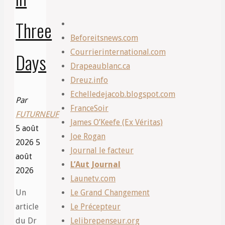
Three
Beforeitsnews.com
Courrierinternational.com
Days
Drapeaublanc.ca
Dreuz.info
Echelledejacob.blogspot.com
Par
FranceSoir
FUTURNEUF
James O’Keefe (Ex Véritas)
5 août
Joe Rogan
2026
5
Journal le facteur
août
L’Aut Journal
2026
Launetv.com
Un
Le Grand Changement
article
Le Précepteur
du Dr
Lelibrepenseur.org