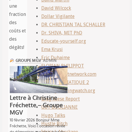
une
David Wilcock
fraction
Dollar Vigilante
des
DR. CHRISTIAN TAL SCHALLER
coûts et
Dr. SHIVA, MIT PhD
des
Educate-yourself.org
dégâts!
Ema Krusi
Eric Duhaime
FLORIAN PHILIPPOT
Freedomfirstnetwork.com
FRONT MEDIATIQUE 2
Geoengineeringwatch.org
Greg Reese Report
GUY BOULIANNE
Hugo Talks
Hustle Bitch
Idriss J. Aberkane