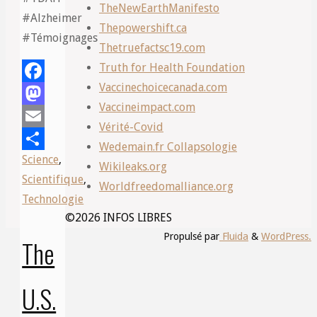
TheNewEarthManifesto
#Alzheimer
Thepowershift.ca
#Témoignages
Thetruefactsc19.com
Truth for Health Foundation
Vaccinechoicecanada.com
Facebook
Vaccineimpact.com
Mastodon
Vérité-Covid
Email
Wedemain.fr Collapsologie
Science
,
Share
Wikileaks.org
Scientifique
,
Worldfreedomalliance.org
Technologie
©2026 INFOS LIBRES
Propulsé par
Fluida
&
WordPress.
The
U.S.