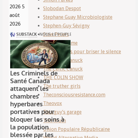
2026
5
Slobodan Despot
août
Stephane Guay Microbiologiste
2026
Stephen-Guy Sévigny
Stew Peters
Stop The Crime
Temoignages pour briser le silence
The Celtic Canuck
The Celtic Canuck
THE COLIN SHOW
The truther girls
Theconsciousresistance.com
Theovox
This guy’s garage
Tim Truth
Union Populaire Républicaine
World Alternative Media