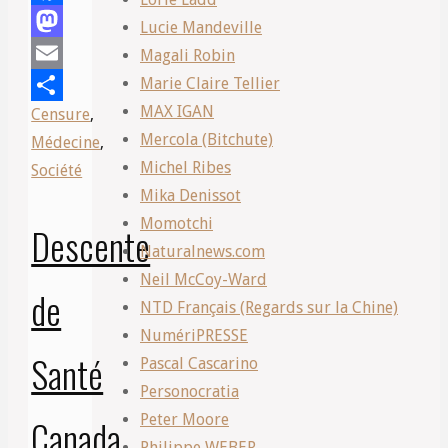
Facebook
orange
Lucie Mandeville
pour
Mastodon
Magali Robin
un
Marie Claire Tellier
Email
tramway
MAX IGAN
Censure
,
Share
qui
Mercola (Bitchute)
Médecine
,
coûte
Michel Ribes
Société
trop
Mika Denissot
cher
Momotchi
Descente
pour
Naturalnews.com
rien?
Neil McCoy-Ward
de
Le
NTD Français (Regards sur la Chine)
monorail
NumériPRESSE
Santé
est
Pascal Cascarino
là!
Personocratia
Dites-
Peter Moore
Canada
le
Philippe WEBER