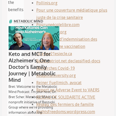
the
Pollinis.org
benefits
Pour une couverture médiatique plus
juste de la crise sanitaire
Pouruneécolelibre.com
Prism-break.org
Programme d’indemnisation des
victimes d’une vaccination
Quebec21esiecle.ca
Radiopatriot.net declassified-docs
Recherches Covid-19
Redpilluniversity.org
Reiner Fuellmich, avocat
Report an Adverse Event to VAERS
RESEAU DE SOLIDARITE ACTIVE
Réseau des fermiers de famille
Rightsfreedoms.wordpress.com