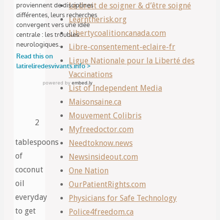
Le droit de soigner & d’être soigné
Learntherisk.org
Libertycoalitioncanada.com
Libre-consentement-eclaire-fr
Ligue Nationale pour la Liberté des
Vaccinations
List of Independent Media
Maisonsaine.ca
Mouvement Colibris
2
Myfreedoctor.com
tablespoons
Needtoknow.news
of
Newsinsideout.com
coconut
One Nation
oil
OurPatientRights.com
everyday
Physicians for Safe Technology
to get
Police4freedom.ca