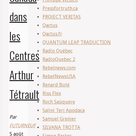
haut
Pressfortruth.ca
dans
et
PROJECT VERITAS
fort!”
Qactus
les
Qactus.fr
QUANTUM LEAP TRADUCTION
Centres
Radio Québec
RadioQuebec 2
Rebelnews.com
Arthur
RebelNewsUSA
Renard Buté
Tétrault
Riss Flex
Roch Saüquere
Salini Teri Apodaca
Par
Samuel Grenier
FUTURNEUF
SILVANA TROTTA
5 août
Simon Parkes