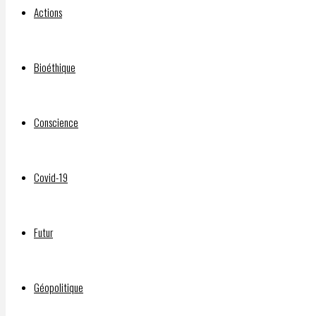
janvier
Actions
2023
17
Bioéthique
janvier
2023
https://rumble.com/v240vg6-
Conscience
jabracadabra-
abracadabra-
Covid-19
song-
parody-
from-
Futur
the-
makers-
of-the-
Géopolitique
pure-