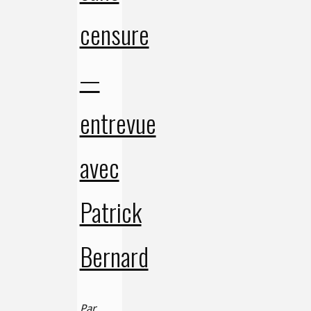
censure
—
entrevue
avec
Patrick
Bernard
Par