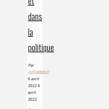
et
dans
la
politique
Par
FUTURNEUF
6 avril
2022
6
avril
2022