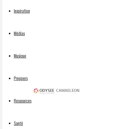
blooded-
so.html
Inspiration
2) The
Eye of
Médias
the
Pfizer –
The
Musique
Boatrawker
(Parody
song)
Preppers
Ressources
Santé