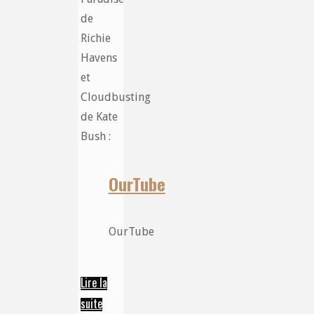
de
Richie
Havens
et
Cloudbusting
de Kate
Bush :
OurTube
OurTube
Lire la
suite
“Compilation