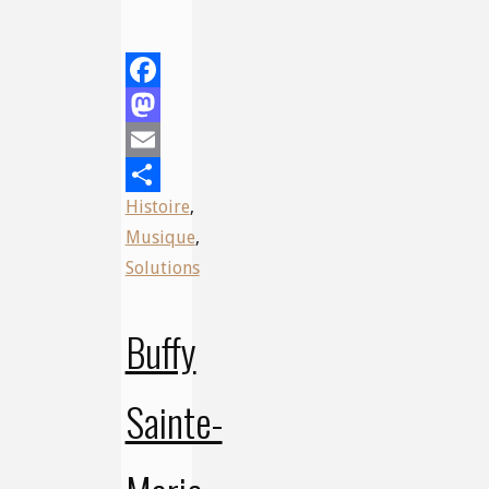
Facebook
Mastodon
Email
Histoire
,
Share
Musique
,
Solutions
Buffy
Sainte-