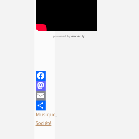
Facebook
Mastodon
Email
Musique
,
Share
Société