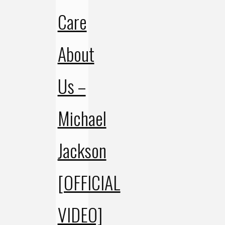
Care
About
Us –
Michael
Jackson
[OFFICIAL
VIDEO]