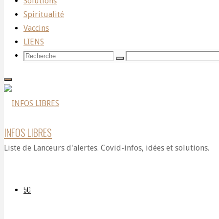
Solutions
by
Spiritualité
Vaccins
LIENS
The
Recherche
Recherche
Recherche
pour:
Leave
Iller
INFOS LIBRES
Band
Liste de Lanceurs d'alertes. Covid-infos, idées et solutions.
Par
5G
DELPHIAVALON
17