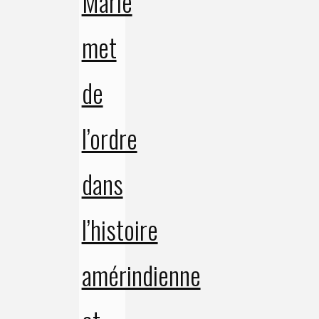
Marie
met
de
l’ordre
dans
l’histoire
amérindienne