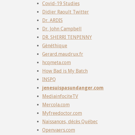
Covid-19 Studies
Didier Raoult Twitter
Dr. ARDIS
Dr. John Campbell
DR. SHERRI TENPENNY
Gènéthique
Gerard.maudrux.fr
hcqmeta.com
How Bad is My Batch
INSPQ
jenesuispasundanger.com
MediainfociteTV
Mercola.com
Myfreedoctor.com
Naissances, décès Québec
Openvaers.com