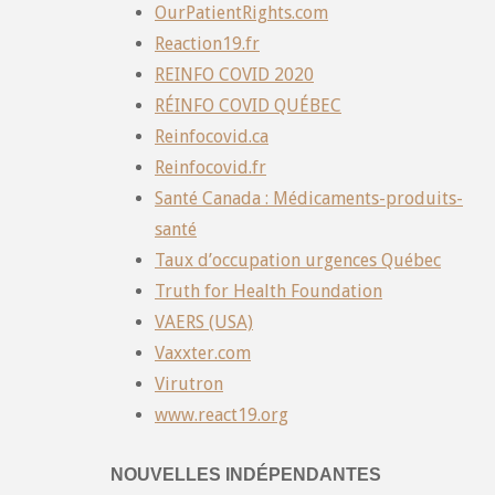
OurPatientRights.com
Reaction19.fr
REINFO COVID 2020
RÉINFO COVID QUÉBEC
Reinfocovid.ca
Reinfocovid.fr
Santé Canada : Médicaments-produits-
santé
Taux d’occupation urgences Québec
Truth for Health Foundation
VAERS (USA)
Vaxxter.com
Virutron
www.react19.org
NOUVELLES INDÉPENDANTES