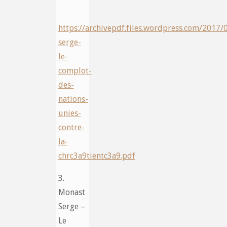
https://archivepdf.files.wordpress.com/2017/
serge-
le-
complot-
des-
nations-
unies-
contre-
la-
chrc3a9tientc3a9.pdf
3.
Monast
Serge –
Le