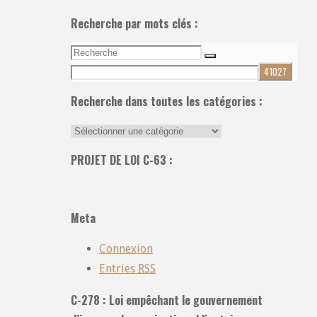
Recherche par mots clés :
Recherche
Recherche
pour:
Recherche dans toutes les catégories :
Recherche
dans
PROJET DE LOI C-63 :
toutes
les
catégories
Meta
:
Connexion
Entries
RSS
C-278 : Loi empêchant le gouvernement