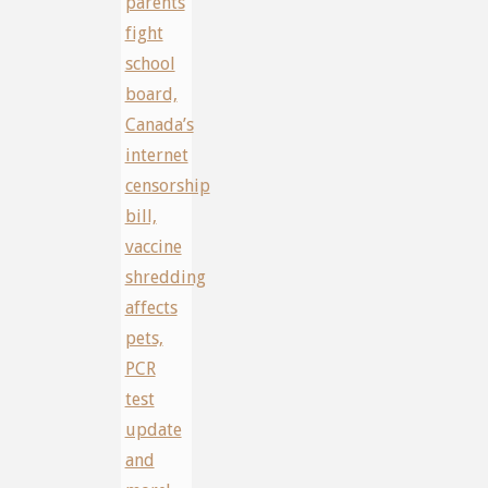
parents
fight
school
board,
Canada’s
internet
censorship
bill,
vaccine
shredding
affects
pets,
PCR
test
update
and