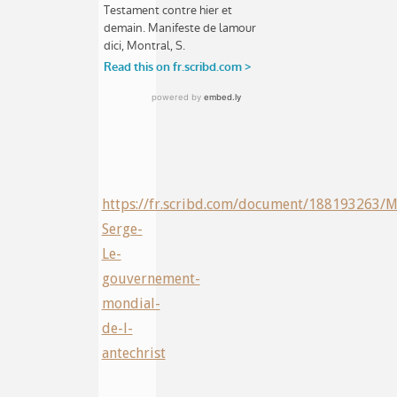
https://fr.scribd.com/document/188193263/M
Serge-
Le-
gouvernement-
mondial-
de-l-
antechrist