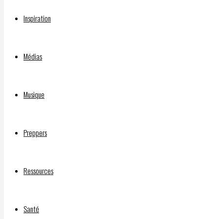
DELPHIAVALON
Inspiration
3 mai
2021
3
mai
Médias
2021
UN
Musique
Concentration
Camps
Program
Preppers
in
America
–
Ressources
by
Serge
Santé
Monast