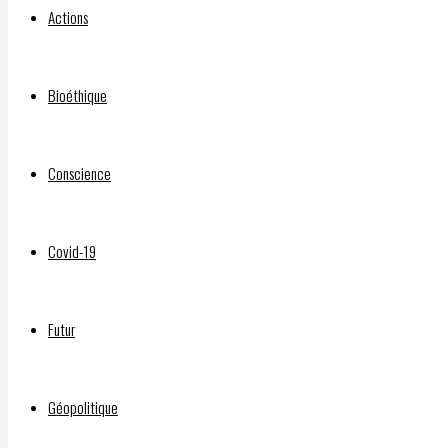
America
Actions
–
Bioéthique
by
Conscience
Serge
Covid-19
Monast
Futur
Géopolitique
Par