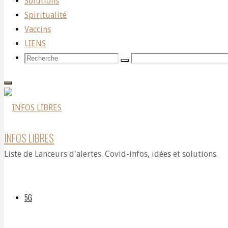
UN
Solutions
Spiritualité
Vaccins
Concentration
LIENS
Recherche
Recherche
Recherche
pour:
Camps
Program
INFOS LIBRES
Liste de Lanceurs d'alertes. Covid-infos, idées et solutions.
in
5G