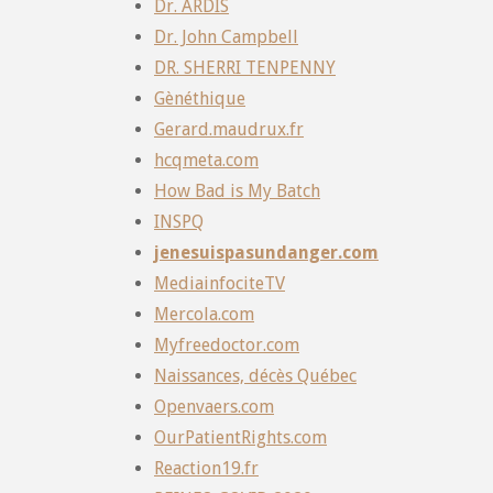
Dr. ARDIS
Dr. John Campbell
DR. SHERRI TENPENNY
Gènéthique
Gerard.maudrux.fr
hcqmeta.com
How Bad is My Batch
INSPQ
jenesuispasundanger.com
MediainfociteTV
Mercola.com
Myfreedoctor.com
Naissances, décès Québec
Openvaers.com
OurPatientRights.com
Reaction19.fr