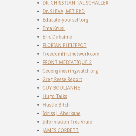
DR. CHRISTIAN TAL SCHALLER
Dr. SHIVA, MIT PhD
Educate-yourself.org
Ema Krusi
Eric Duhaime
FLORIAN PHILIPPOT
Freedomfirstnetwork.com
FRONT MEDIATIQUE 2
Geoengineeringwatch.org
Greg Reese Report
GUY BOULIANNE
Hugo Talks
Hustle Bitch
Idriss J. Aberkane
Information Très Vraie
JAMES CORBETT