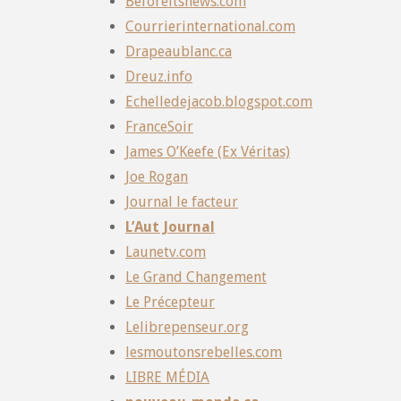
Beforeitsnews.com
Courrierinternational.com
Drapeaublanc.ca
Dreuz.info
Echelledejacob.blogspot.com
FranceSoir
James O’Keefe (Ex Véritas)
Joe Rogan
Journal le facteur
L’Aut Journal
Launetv.com
Le Grand Changement
Le Précepteur
Lelibrepenseur.org
lesmoutonsrebelles.com
LIBRE MÉDIA