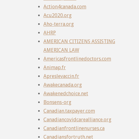
Action4canada.com
Acu2020.org
Aho-terra.org
AHRP
AMERICAN CITIZENS ASSISTING
AMERICAN LAW
Americasfrontlinedoctors.com
Animap.fr
Apreslevaccin.fr
Awakecanada.org
Awakenedchoice.net
Bonsens-org
Canadian.taxpayer.com
Canadiancovidcarealliance.org
Canadianfrontlinenurses.ca
Canadiansfortruth.net