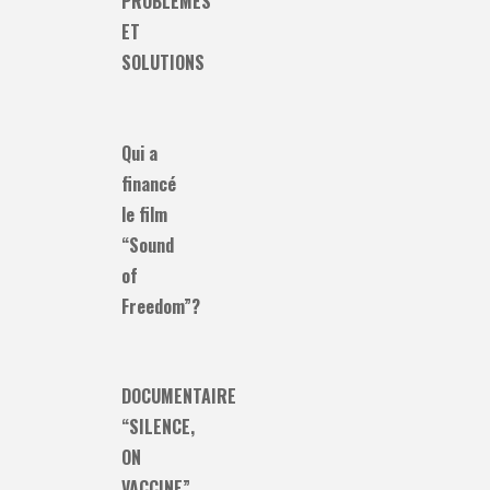
PROBLÈMES
ET
SOLUTIONS
Qui a
financé
le film
“Sound
of
Freedom”?
DOCUMENTAIRE
“SILENCE,
ON
VACCINE”