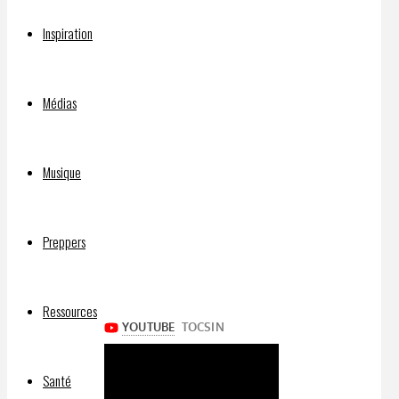
Jacques
Inspiration
Sapir
Médias
Musique
Par
DELPHIAVALON
27 avril
Preppers
2026
27 avril
2026
Ressources
Santé