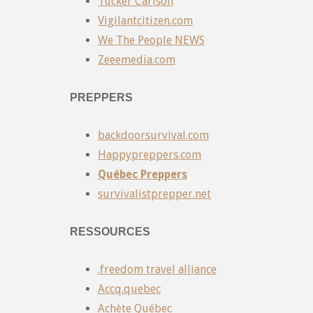
Tucker Carlson
Vigilantcitizen.com
We The People NEWS
Zeeemedia.com
PREPPERS
backdoorsurvival.com
Happypreppers.com
Québec Preppers
survivalistprepper.net
RESSOURCES
.freedom travel alliance
Accq.quebec
Achète Québec