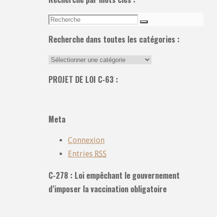
Recherche
Recherche
pour:
Recherche dans toutes les catégories :
Recherche
dans
PROJET DE LOI C-63 :
toutes
les
catégories
Meta
:
Connexion
Entries
RSS
C-278 : Loi empêchant le gouvernement
d’imposer la vaccination obligatoire