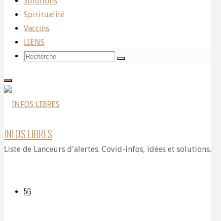
Solutions
sera
Spiritualité
Vaccins
LIENS
pire
Recherche
Recherche
Recherche
pour:
que
INFOS LIBRES
tout
Liste de Lanceurs d'alertes. Covid-infos, idées et solutions.
ce
5G