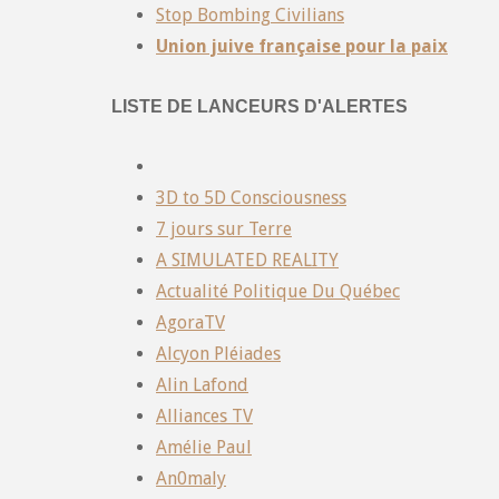
Stop Bombing Civilians
Union juive française pour la paix
LISTE DE LANCEURS D'ALERTES
3D to 5D Consciousness
7 jours sur Terre
A SIMULATED REALITY
Actualité Politique Du Québec
AgoraTV
Alcyon Pléiades
Alin Lafond
Alliances TV
Amélie Paul
An0maly