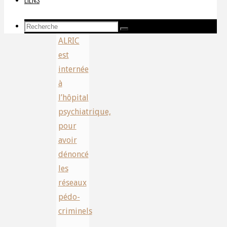
HUMANOÏDES
Recherche
SOPHIE
Recherche
Recherche
pour:
ALRIC
est
internée
à
l’hôpital
psychiatrique,
pour
avoir
dénoncé
les
réseaux
pédo-
criminels