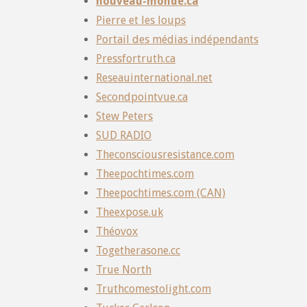
nouveau-monde.ca
Pierre et les loups
Portail des médias indépendants
Pressfortruth.ca
Reseauinternational.net
Secondpointvue.ca
Stew Peters
SUD RADIO
Theconsciousresistance.com
Theepochtimes.com
Theepochtimes.com (CAN)
Theexpose.uk
Théovox
Togetherasone.cc
True North
Truthcomestolight.com