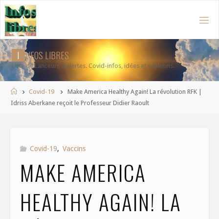
Aller
au
contenu
I
N
F
O
S
L
I
B
R
E
S
Liste de Lanceurs d'alertes. Covid-infos, idées et solutions.
Accueil
Covid-19
Make America Healthy Again! La révolution RFK |
Idriss Aberkane reçoit le Professeur Didier Raoult
Covid-19
,
Vaccins
MAKE AMERICA
HEALTHY AGAIN! LA