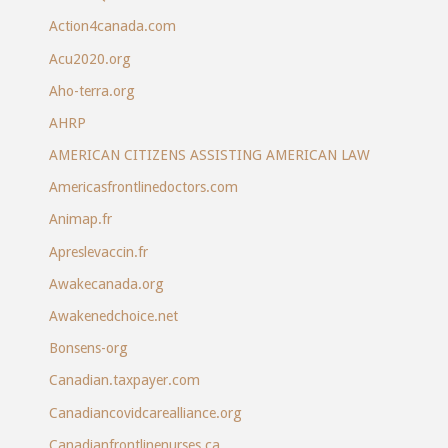
Action4canada.com
Acu2020.org
Aho-terra.org
AHRP
AMERICAN CITIZENS ASSISTING AMERICAN LAW
Americasfrontlinedoctors.com
Animap.fr
Apreslevaccin.fr
Awakecanada.org
Awakenedchoice.net
Bonsens-org
Canadian.taxpayer.com
Canadiancovidcarealliance.org
Canadianfrontlinenurses.ca