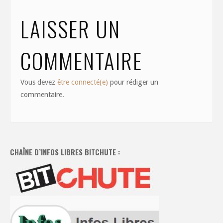
k
LAISSER UN
COMMENTAIRE
Vous devez
être connecté(e)
pour rédiger un
commentaire.
CHAÎNE D’INFOS LIBRES BITCHUTE :