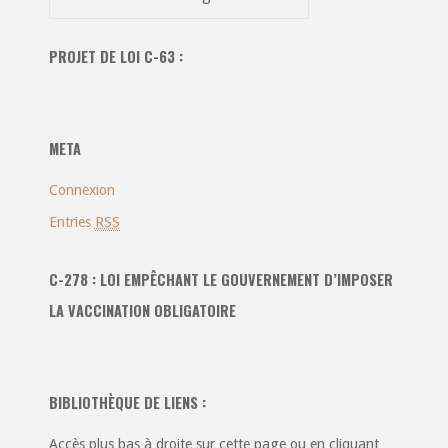
dans
toutes
PROJET DE LOI C-63 :
les
catégories
:
META
Connexion
Entries
RSS
C-278 : LOI EMPÊCHANT LE GOUVERNEMENT D’IMPOSER
LA VACCINATION OBLIGATOIRE
BIBLIOTHÈQUE DE LIENS :
Accès plus bas à droite sur cette page ou en cliquant