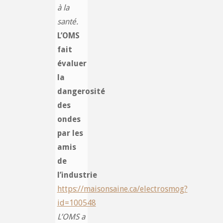
à la
santé.
L’OMS
fait
évaluer
la
dangerosité
des
ondes
par les
amis
de
l’industrie
https://maisonsaine.ca/electrosmog?
id=100548
L’OMS a