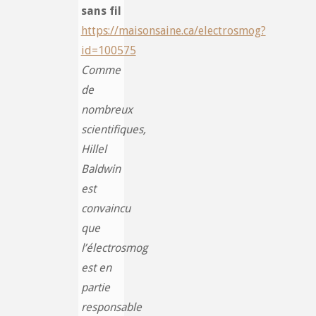
sans fil
https://maisonsaine.ca/electrosmog?
id=100575
Comme
de
nombreux
scientifiques,
Hillel
Baldwin
est
convaincu
que
l’électrosmog
est en
partie
responsable