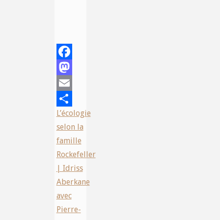
Facebook
Mastodon
Email
L’écologie
Share
selon la
famille
Rockefeller
| Idriss
Aberkane
avec
Pierre-