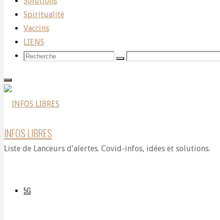
Solutions
Spiritualité
électromagnétiques
Vaccins
LIENS
Recherche
Recherche
Recherche
artificiels
pour:
sont
INFOS LIBRES
Liste de Lanceurs d'alertes. Covid-infos, idées et solutions.
les
5G
plus