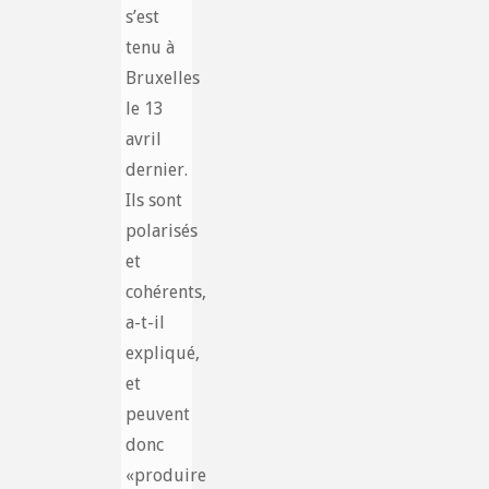
s’est
tenu à
Bruxelles
le 13
avril
dernier.
Ils sont
polarisés
et
cohérents,
a-t-il
expliqué,
et
peuvent
donc
«produire