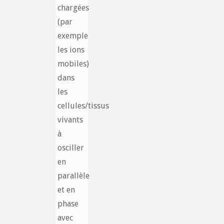
chargées
(par
exemple
les ions
mobiles)
dans
les
cellules/tissus
vivants
à
osciller
en
parallèle
et en
phase
avec