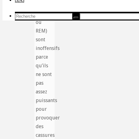
rayonnements
électromagnétiques
Recherche
Recherche
ou
Recherche
pour:
REM)
sont
inoffensifs
parce
qu’ils
ne sont
pas
assez
puissants
pour
provoquer
des
cassures