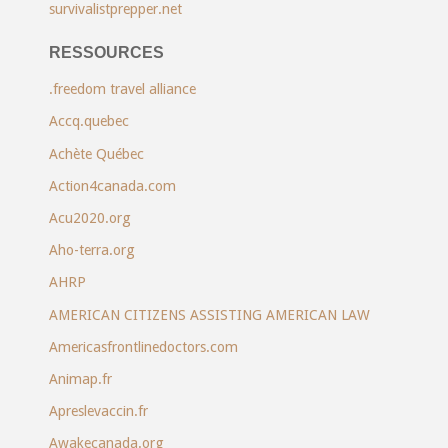
survivalistprepper.net
RESSOURCES
.freedom travel alliance
Accq.quebec
Achète Québec
Action4canada.com
Acu2020.org
Aho-terra.org
AHRP
AMERICAN CITIZENS ASSISTING AMERICAN LAW
Americasfrontlinedoctors.com
Animap.fr
Apreslevaccin.fr
Awakecanada.org