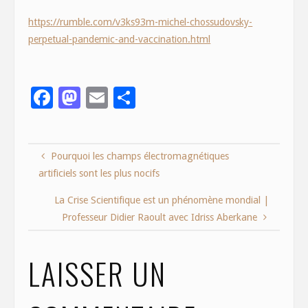
https://rumble.com/v3ks93m-michel-chossudovsky-
perpetual-pandemic-and-vaccination.html
F
M
E
S
ac
as
m
h
e
to
ai
ar
Pourquoi les champs électromagnétiques
b
d
l
e
artificiels sont les plus nocifs
o
o
o
n
La Crise Scientifique est un phénomène mondial |
Professeur Didier Raoult avec Idriss Aberkane
k
LAISSER UN