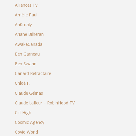
Alliances TV
Amélie Paul
An0maly
Ariane Bilheran
AwakeCanada
Ben Garneau
Ben Swann
Canard Réfractaire
Chloé F.
Claude Gelinas
Claude Lafleur – RobinHood TV
Clif High
Cosmic Agency
Covid World