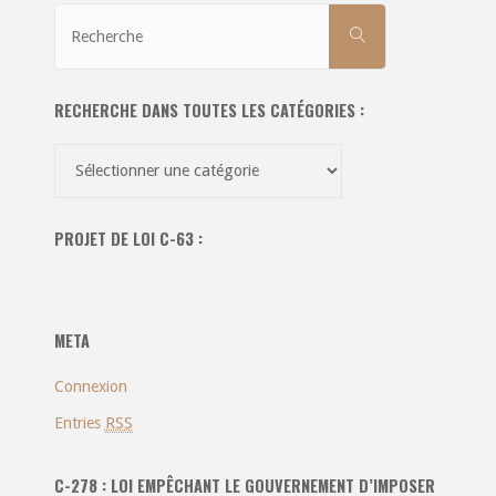
Recherche
RECHERCHE
pour:
RECHERCHE DANS TOUTES LES CATÉGORIES :
Recherche
dans
toutes
PROJET DE LOI C-63 :
les
catégories
:
META
Connexion
Entries
RSS
C-278 : LOI EMPÊCHANT LE GOUVERNEMENT D’IMPOSER