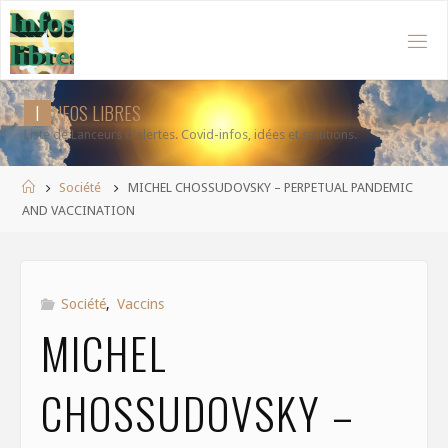
Aller
au
contenu
I
N
F
O
S
L
I
B
R
E
S
Liste de Lanceurs d'alertes. Covid-infos, idées et solutions.
Accueil
Société
MICHEL CHOSSUDOVSKY – PERPETUAL PANDEMIC
AND VACCINATION
Société
,
Vaccins
MICHEL
CHOSSUDOVSKY –