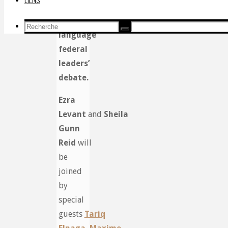
tonight’s
English
Recherche
Recherche
language
Recherche
pour:
federal
leaders’
debate.
Ezra
Levant
and
Sheila
Gunn
Reid
will
be
joined
by
special
guests
Tariq