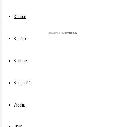
Science
Société
Solutions
Rebel
News
is
Spiritualité
LIVE at
7:30
p.m. ET
Vaccins
/ 5:30
p.m.
MT for
LIENS