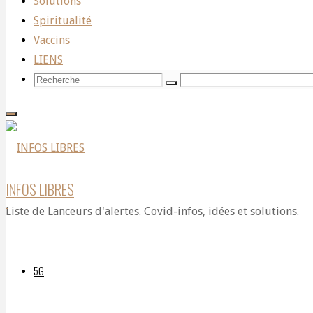
Solutions
Spiritualité
News
Vaccins
LIENS
Recherche
Recherche
Recherche
LIVE!
pour:
English
INFOS LIBRES
Liste de Lanceurs d'alertes. Covid-infos, idées et solutions.
Language
5G
Federal