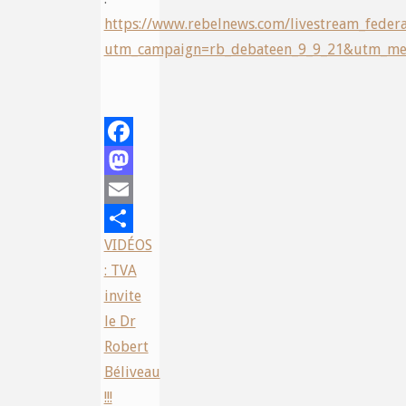
https://www.rebelnews.com/livestream_feder
utm_campaign=rb_debateen_9_9_21&utm_me
Facebook
Mastodon
Email
VIDÉOS
Share
: TVA
invite
le Dr
Robert
Béliveau
!!!