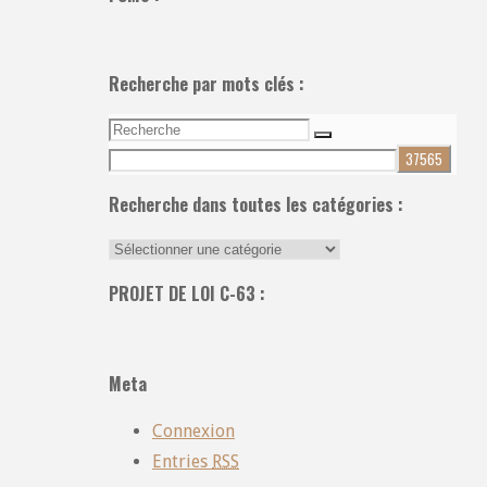
Recherche par mots clés :
Recherche
Recherche
pour:
Recherche dans toutes les catégories :
Recherche
dans
PROJET DE LOI C-63 :
toutes
les
catégories
Meta
:
Connexion
Entries
RSS