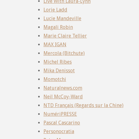
Live With Laura-Lynn
Lorie Ladd
Lucie Mandeville
Magali Robin
Marie Claire Tellier
MAX IGAN
Mercola (Bitchute)
Michel Ribes
Mika Denissot
Momotchi
Naturalnews.com
Neil McCoy-Ward
NTD Français (Regards sur la Chine)
NumériPRESSE
Pascal Cascarino
Personocratia