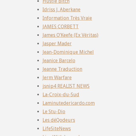
Hustle Bitch
Idriss J. Aberkane
Information Très Vraie
JAMES CORBETT
James O’Keefe (Ex Véritas)
Jasper Mader
Jean-Dominique Michel
Jeanice Barcelo
Jeanne Traduction
Jerm Warfare
jsnip4 REALIST NEWS
La-Croix-du-Sud
Laminutedericardo.com
Le Stu-Dio
Les déQodeurs
LifeSiteNews