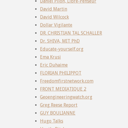
Daniel Pilon, Libre-Penseur
David Martin
David Wilcock
Dollar Vigilante
DR. CHRISTIAN TAL SCHALLER
Dr. SHIVA, MIT PhD
Educate-yourself.org
Ema Krusi
Eric Duhaime
FLORIAN PHILIPPOT
Freedomfirstnetwork.com
FRONT MEDIATIQUE 2
Geoengineeringwatch.org
Greg Reese Report
GUY BOULIANNE
Hugo Talks