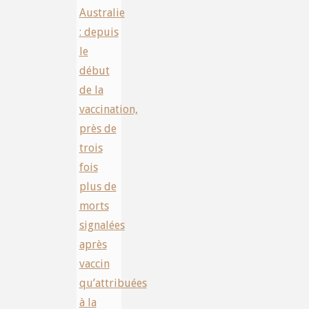
Australie
: depuis
le
début
de la
vaccination,
près de
trois
fois
plus de
morts
signalées
après
vaccin
qu’attribuées
à la