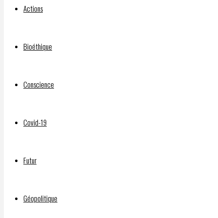
Actions
Leaders’
Bioéthique
Debate
Conscience
Par
Covid-19
DELPHIAVALON
10
septembre
Futur
2021
10
Géopolitique
septembre
2021