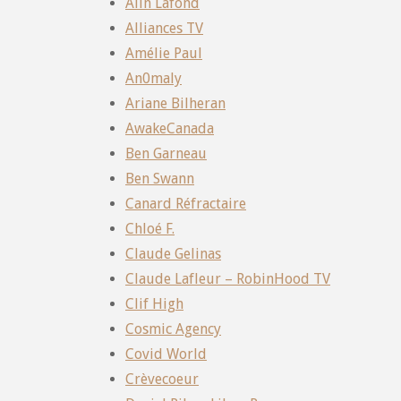
Alin Lafond
Alliances TV
Amélie Paul
An0maly
Ariane Bilheran
AwakeCanada
Ben Garneau
Ben Swann
Canard Réfractaire
Chloé F.
Claude Gelinas
Claude Lafleur – RobinHood TV
Clif High
Cosmic Agency
Covid World
Crèvecoeur