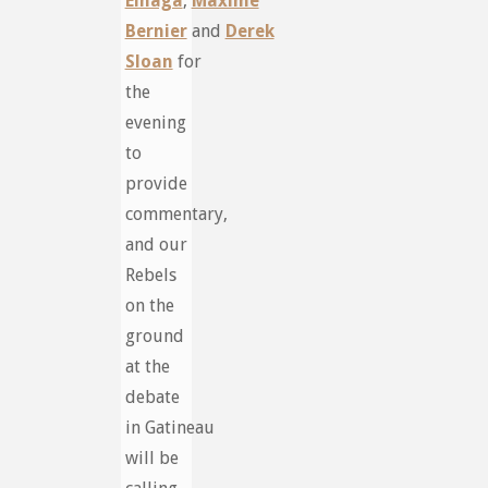
Elnaga
,
Maxime
Bernier
and
Derek
Sloan
for
the
evening
to
provide
commentary,
and our
Rebels
on the
ground
at the
debate
in Gatineau
will be