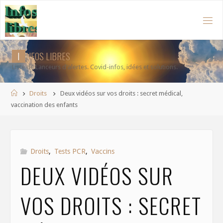
Aller
au
contenu
I
N
F
O
S
L
I
B
R
E
S
Liste de Lanceurs d'alertes. Covid-infos, idées et solutions.
Accueil
Droits
Deux vidéos sur vos droits : secret médical,
vaccination des enfants
Droits
,
Tests PCR
,
Vaccins
DEUX VIDÉOS SUR
VOS DROITS : SECRET