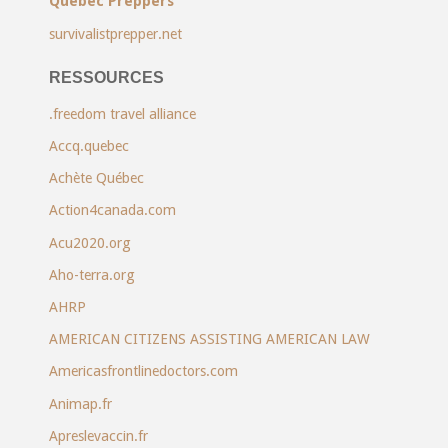
Québec Preppers
survivalistprepper.net
RESSOURCES
.freedom travel alliance
Accq.quebec
Achète Québec
Action4canada.com
Acu2020.org
Aho-terra.org
AHRP
AMERICAN CITIZENS ASSISTING AMERICAN LAW
Americasfrontlinedoctors.com
Animap.fr
Apreslevaccin.fr