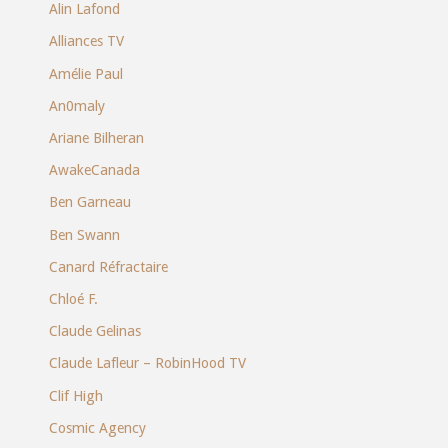
Alin Lafond
Alliances TV
Amélie Paul
An0maly
Ariane Bilheran
AwakeCanada
Ben Garneau
Ben Swann
Canard Réfractaire
Chloé F.
Claude Gelinas
Claude Lafleur – RobinHood TV
Clif High
Cosmic Agency