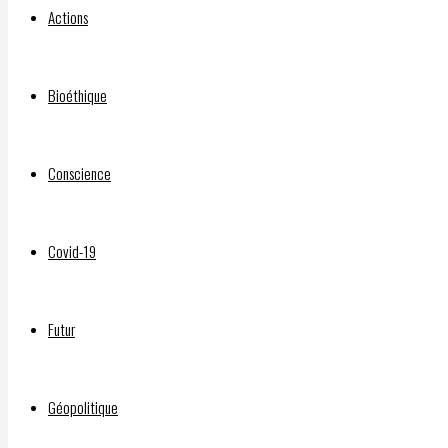
Actions
an
Bioéthique
Esteemed
Conscience
Medical
Covid-19
Doctor
Futur
Géopolitique
Par
DELPHIAVALON