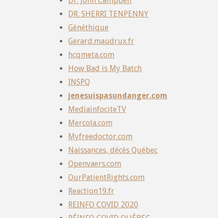
Dr. John Campbell
DR. SHERRI TENPENNY
Gènéthique
Gerard.maudrux.fr
hcqmeta.com
How Bad is My Batch
INSPQ
jenesuispasundanger.com
MediainfociteTV
Mercola.com
Myfreedoctor.com
Naissances, décès Québec
Openvaers.com
OurPatientRights.com
Reaction19.fr
REINFO COVID 2020