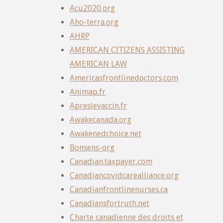
Acu2020.org
Aho-terra.org
AHRP
AMERICAN CITIZENS ASSISTING
AMERICAN LAW
Americasfrontlinedoctors.com
Animap.fr
Apreslevaccin.fr
Awakecanada.org
Awakenedchoice.net
Bonsens-org
Canadian.taxpayer.com
Canadiancovidcarealliance.org
Canadianfrontlinenurses.ca
Canadiansfortruth.net
Charte canadienne des droits et