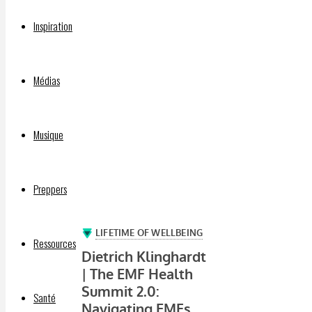
24
Inspiration
juillet
2021
24
Médias
juillet
2021
Musique
(CLICK
ON
IMAGE)
Preppers
:
Ressources
Santé