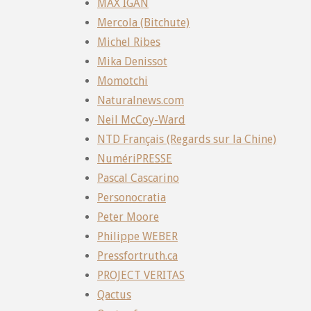
MAX IGAN
Mercola (Bitchute)
Michel Ribes
Mika Denissot
Momotchi
Naturalnews.com
Neil McCoy-Ward
NTD Français (Regards sur la Chine)
NumériPRESSE
Pascal Cascarino
Personocratia
Peter Moore
Philippe WEBER
Pressfortruth.ca
PROJECT VERITAS
Qactus