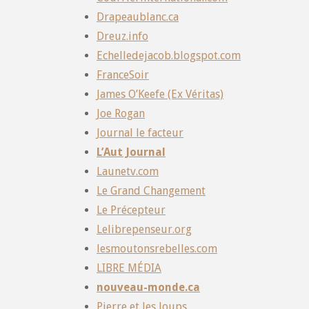
Drapeaublanc.ca
Dreuz.info
Echelledejacob.blogspot.com
FranceSoir
James O’Keefe (Ex Véritas)
Joe Rogan
Journal le facteur
L’Aut Journal
Launetv.com
Le Grand Changement
Le Précepteur
Lelibrepenseur.org
lesmoutonsrebelles.com
LIBRE MÉDIA
nouveau-monde.ca
Pierre et les loups