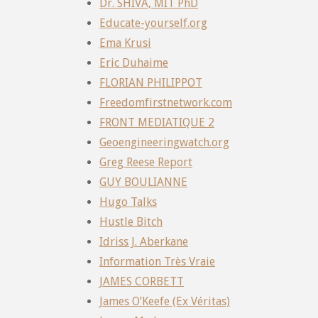
Dr. SHIVA, MIT PhD
Educate-yourself.org
Ema Krusi
Eric Duhaime
FLORIAN PHILIPPOT
Freedomfirstnetwork.com
FRONT MEDIATIQUE 2
Geoengineeringwatch.org
Greg Reese Report
GUY BOULIANNE
Hugo Talks
Hustle Bitch
Idriss J. Aberkane
Information Très Vraie
JAMES CORBETT
James O’Keefe (Ex Véritas)