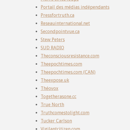
Portail des médias indépendants
Pressfortruth.ca
Reseauinternational.net
Secondpointvue.ca
Stew Peters
SUD RADIO
Theconsciousresistance.com
Theepochtimes.com
Theepochtimes.com (CAN)
Theexpose.uk
Théovox
Togetherasone.cc
True North
Truthcomestolight.com
Tucker Carlson
Vigilantcitizen.com