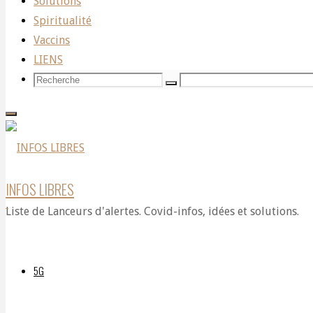
Solutions
Spiritualité
5
Vaccins
LIENS
Recherche
Recherche
Recherche
EMF
pour:
Protection
INFOS LIBRES
Liste de Lanceurs d'alertes. Covid-infos, idées et solutions.
Tips
5G
from