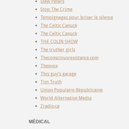
Stew Peters
Stop The Crime
Temoignages pour briser le silence
The Celtic Canuck
The Celtic Canuck
THE COLIN SHOW
The truther girls
Theconsciousresistance.com
Theovox
This guy’s garage
Tim Truth
Union Populaire Républicaine
World Alternative Media
Zradio.ca
MÉDICAL