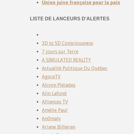
Union juive française pour la paix
LISTE DE LANCEURS D'ALERTES
3D to 5D Consciousness
7 jours sur Terre
A SIMULATED REALITY
Actualité Politique Du Québec
AgoraTV
Alcyon Pléiades
Alin Lafond
Alliances TV
Amélie Paul
An0maly
Ariane Bilheran