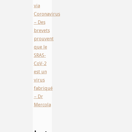
via
Coronavirus
– Des
brevets
prouvent
que le
SRAS-
CoV-2
est un
virus
fabriqué
– Dr
Mercola