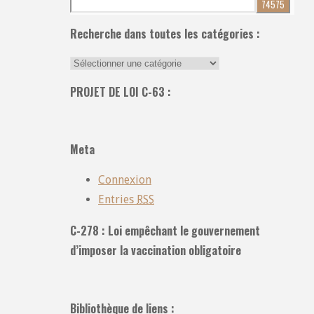
pour:
Recherche dans toutes les catégories :
Recherche
dans
PROJET DE LOI C-63 :
toutes
les
catégories
Meta
:
Connexion
Entries
RSS
C-278 : Loi empêchant le gouvernement
d’imposer la vaccination obligatoire
Bibliothèque de liens :