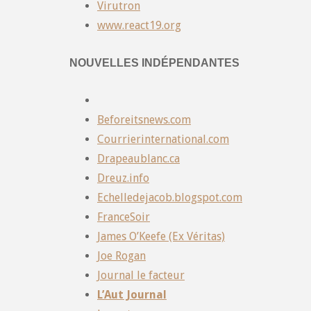
Virutron
www.react19.org
NOUVELLES INDÉPENDANTES
Beforeitsnews.com
Courrierinternational.com
Drapeaublanc.ca
Dreuz.info
Echelledejacob.blogspot.com
FranceSoir
James O’Keefe (Ex Véritas)
Joe Rogan
Journal le facteur
L’Aut Journal