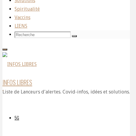
Solutions
inconstitutionnel
Spiritualité
et donc
Turp
Vaccins
invalide et
LIENS
inopérant
Recherche
Recherche
Recherche
soutient
pour:
qu’un
INFOS LIBRES
Liste de Lanceurs d'alertes. Covid-infos, idées et solutions.
article
5G
de