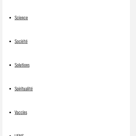
inconstitutionnel
Science
et
Société
donc
Solutions
invalide
Spiritualité
et
Vaccins
LIENS