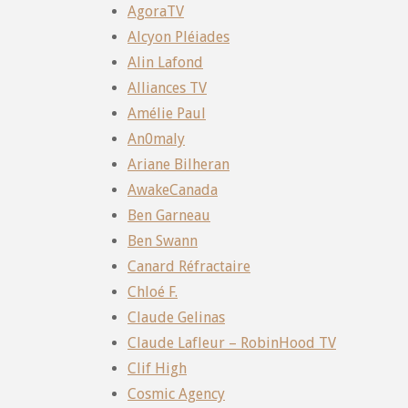
AgoraTV
Alcyon Pléiades
Alin Lafond
Alliances TV
Amélie Paul
An0maly
Ariane Bilheran
AwakeCanada
Ben Garneau
Ben Swann
Canard Réfractaire
Chloé F.
Claude Gelinas
Claude Lafleur – RobinHood TV
Clif High
Cosmic Agency