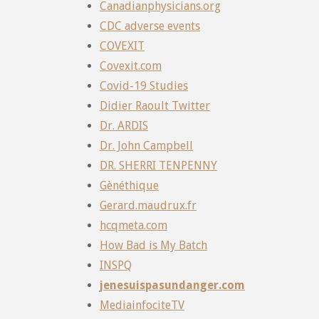
Canadianphysicians.org
CDC adverse events
COVEXIT
Covexit.com
Covid-19 Studies
Didier Raoult Twitter
Dr. ARDIS
Dr. John Campbell
DR. SHERRI TENPENNY
Gènéthique
Gerard.maudrux.fr
hcqmeta.com
How Bad is My Batch
INSPQ
jenesuispasundanger.com
MediainfociteTV