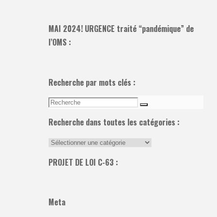
MAI 2024! URGENCE traité “pandémique” de
l’OMS :
Recherche par mots clés :
Recherche
Recherche
pour:
Recherche dans toutes les catégories :
Recherche
dans
PROJET DE LOI C-63 :
toutes
les
catégories
Meta
: