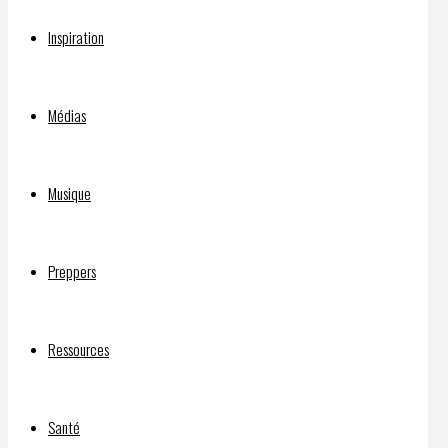
publique
Inspiration
sur
Médias
l’état
Musique
Preppers
d’urgence
Ressources
est
Santé