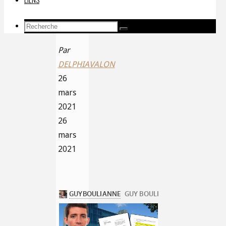
inopérant
Recherche
Recherche
Recherche
pour:
Par
DELPHIAVALON
26
mars
2021
26
mars
2021