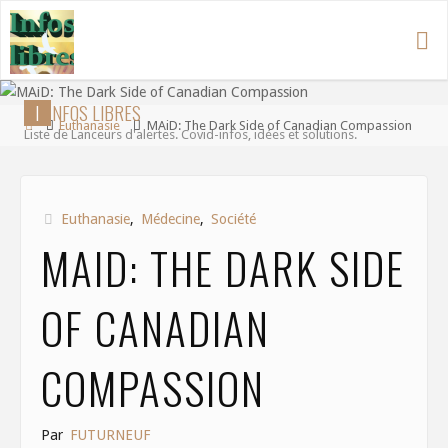
Aller
au
contenu
I
N
F
O
S
L
I
B
R
E
S
Accueil
Euthanasie
MAiD: The Dark Side of Canadian Compassion
Liste de Lanceurs d'alertes. Covid-infos, idées et solutions.
Euthanasie
,
Médecine
,
Société
MAID: THE DARK SIDE
OF CANADIAN
COMPASSION
Par
FUTURNEUF