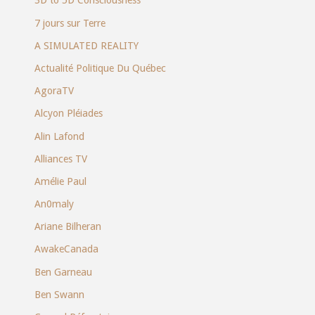
3D to 5D Consciousness
7 jours sur Terre
A SIMULATED REALITY
Actualité Politique Du Québec
AgoraTV
Alcyon Pléiades
Alin Lafond
Alliances TV
Amélie Paul
An0maly
Ariane Bilheran
AwakeCanada
Ben Garneau
Ben Swann