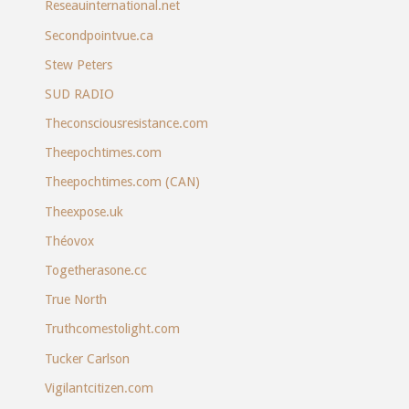
Reseauinternational.net
Secondpointvue.ca
Stew Peters
SUD RADIO
Theconsciousresistance.com
Theepochtimes.com
Theepochtimes.com (CAN)
Theexpose.uk
Théovox
Togetherasone.cc
True North
Truthcomestolight.com
Tucker Carlson
Vigilantcitizen.com