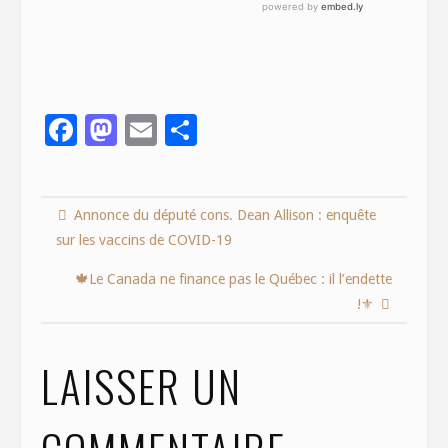
F
M
E
S
ac
as
m
h
e
to
ai
ar
Annonce du député cons. Dean Allison : enquête
b
d
l
e
sur les vaccins de COVID-19
o
o
o
n
🍁Le Canada ne finance pas le Québec : il l’endette
!⚜️
k
LAISSER UN