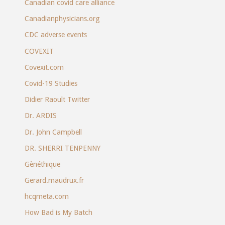
Canadian covid care alliance
Canadianphysicians.org
CDC adverse events
COVEXIT
Covexit.com
Covid-19 Studies
Didier Raoult Twitter
Dr. ARDIS
Dr. John Campbell
DR. SHERRI TENPENNY
Gènéthique
Gerard.maudrux.fr
hcqmeta.com
How Bad is My Batch