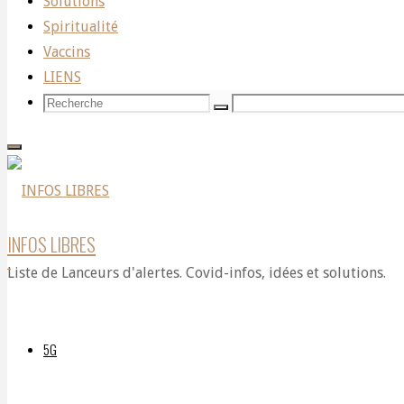
de
Solutions
Spiritualité
Vaccins
la
LIENS
Recherche
Recherche
Recherche
pour:
VÉRITÉ
BRUTALE
INFOS LIBRES
Liste de Lanceurs d'alertes. Covid-infos, idées et solutions.
#6
5G