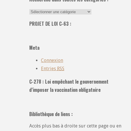
Recherche
dans
PROJET DE LOI C-63 :
toutes
les
catégories
Meta
:
Connexion
Entries
RSS
C-278 : Loi empêchant le gouvernement
d’imposer la vaccination obligatoire
Bibliothèque de liens :
Accès plus bas à droite sur cette page ou en