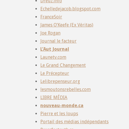
Dreuz.info
Echelledejacob.blogspot.com
FranceSoir
James O’Keefe (Ex Véritas)
Joe Rogan
Journal le facteur
L’Aut Journal
Launetv.com
Le Grand Changement
Le Précepteur
Lelibrepenseur.org
lesmoutonsrebelles.com
LIBRE MÉDIA
nouveau-monde.ca
Pierre et les loups
Portail des médias indépendants