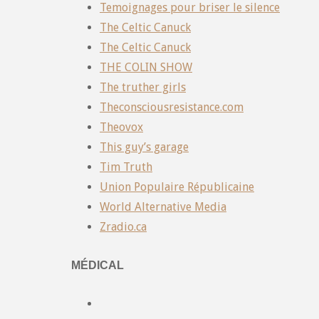
Temoignages pour briser le silence
The Celtic Canuck
The Celtic Canuck
THE COLIN SHOW
The truther girls
Theconsciousresistance.com
Theovox
This guy’s garage
Tim Truth
Union Populaire Républicaine
World Alternative Media
Zradio.ca
MÉDICAL