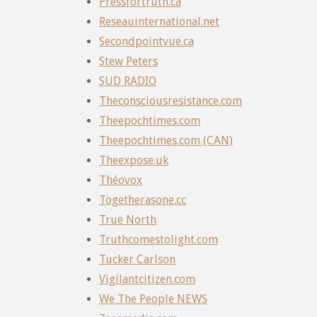
Pressfortruth.ca
Reseauinternational.net
Secondpointvue.ca
Stew Peters
SUD RADIO
Theconsciousresistance.com
Theepochtimes.com
Theepochtimes.com (CAN)
Theexpose.uk
Théovox
Togetherasone.cc
True North
Truthcomestolight.com
Tucker Carlson
Vigilantcitizen.com
We The People NEWS