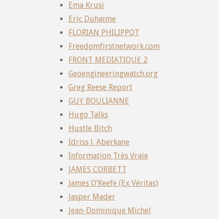
Ema Krusi
Eric Duhaime
FLORIAN PHILIPPOT
Freedomfirstnetwork.com
FRONT MEDIATIQUE 2
Geoengineeringwatch.org
Greg Reese Report
GUY BOULIANNE
Hugo Talks
Hustle Bitch
Idriss J. Aberkane
Information Très Vraie
JAMES CORBETT
James O’Keefe (Ex Véritas)
Jasper Mader
Jean-Dominique Michel