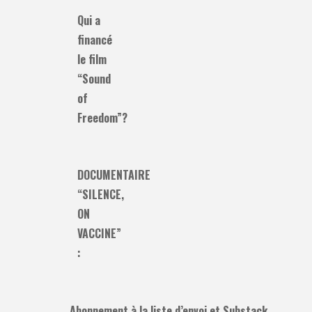
Qui a
financé
le film
“Sound
of
Freedom”?
DOCUMENTAIRE
“SILENCE,
ON
VACCINE”
:
Abonnement à la liste d’envoi et Substack