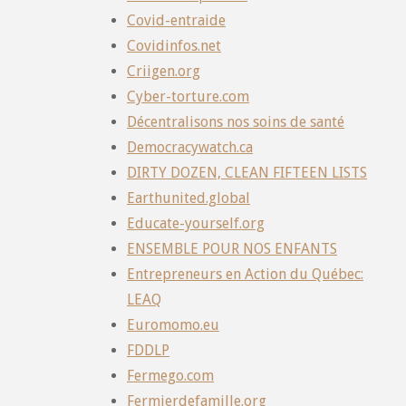
Covid-entraide
Covidinfos.net
Criigen.org
Cyber-torture.com
Décentralisons nos soins de santé
Democracywatch.ca
DIRTY DOZEN, CLEAN FIFTEEN LISTS
Earthunited.global
Educate-yourself.org
ENSEMBLE POUR NOS ENFANTS
Entrepreneurs en Action du Québec:
LEAQ
Euromomo.eu
FDDLP
Fermego.com
Fermierdefamille.org