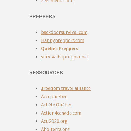
Zeeemedia.com
PREPPERS
backdoorsurvival.com
Happypreppers.com
Québec Preppers
survivalistprepper.net
RESSOURCES
.freedom travel alliance
Accq.quebec
Achète Québec
Action4canada.com
Acu2020.org
Aho-terra.org