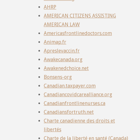
AHRP
AMERICAN CITIZENS ASSISTING
AMERICAN LAW
Americasfrontlinedoctors.com
Animap.fr
Apreslevaccin.fr
Awakecanada.org
Awakenedchoice.net
Bonsens-org
Canadian.taxpayer.com
Canadiancovidcarealliance.org
Canadianfrontlinenurses.ca
Canadiansfortruth.net
Charte canadienne des droits et
libertés
Charte de la liberté en santé (Canada)