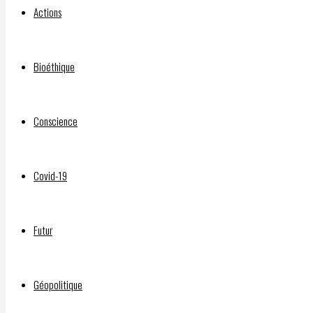
Par
Actions
DELPHIAVALON
23
Bioéthique
mars
2021
22 juin
Conscience
2021
Pour
Covid-19
rire
assez
jaune
Futur
sur les
actualités
covid
Géopolitique
au lieu
de v….