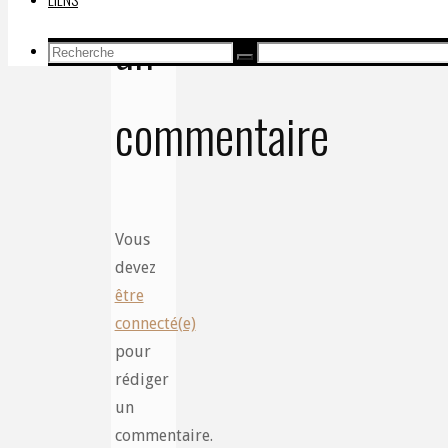
un
Recherche
Recherche
Recherche
pour:
commentaire
Vous
devez
être
connecté(e)
pour
rédiger
un
commentaire.