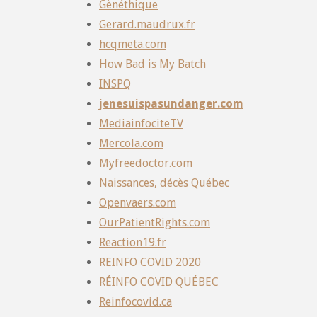
Gènéthique
Gerard.maudrux.fr
hcqmeta.com
How Bad is My Batch
INSPQ
jenesuispasundanger.com
MediainfociteTV
Mercola.com
Myfreedoctor.com
Naissances, décès Québec
Openvaers.com
OurPatientRights.com
Reaction19.fr
REINFO COVID 2020
RÉINFO COVID QUÉBEC
Reinfocovid.ca