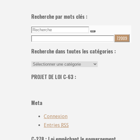
Recherche par mots clés :
Recherche
Recherche
pour:
Recherche dans toutes les catégories :
Recherche
dans
PROJET DE LOI C-63 :
toutes
les
catégories
Meta
:
Connexion
Entries
RSS
C-278 : Loi empêchant le gouvernement