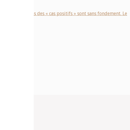
, les estimations des « cas positifs » sont sans fondement. Le
e
ntaire.
ET SOLUTIONS