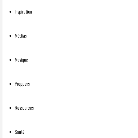
Inspiration
Qui a financé le film “Sound of Freedom”?
Médias
DOCUMENTAIRE “SILENCE, ON VACCINE” :
Musique
©2026 INFOS LIBRES
Preppers
Ressources
Santé