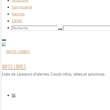
La pandémie n’existe pas !!!
Solutions
Spiritualité
Vaccins
La scientifique, docteur et auteur à succès As
LIENS
pandémie, nous prouve que le test PCR est un 
Recherche
Recherche
Recherche
pour:
INFOS LIBRES
Liste de Lanceurs d'alertes. Covid-infos, idées et solutions.
5G
Facebook
Mastodon