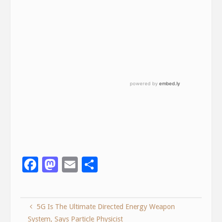
F
M
E
S
ac
as
m
h
e
to
ai
ar
5G Is The Ultimate Directed Energy Weapon
b
d
l
e
System, Says Particle Physicist