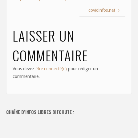
o
o
o
n
covidinfos.net
k
LAISSER UN
COMMENTAIRE
Vous devez
être connecté(e)
pour rédiger un
commentaire.
CHAÎNE D’INFOS LIBRES BITCHUTE :