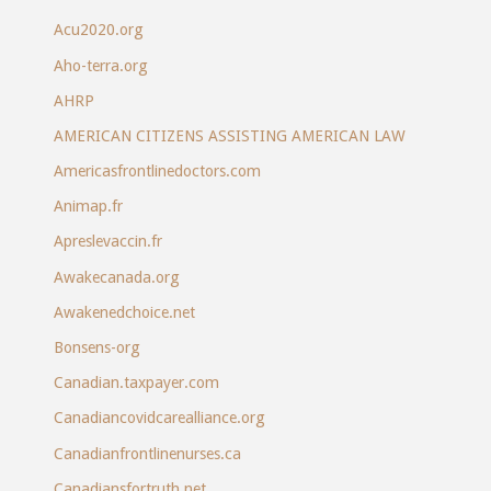
Acu2020.org
Aho-terra.org
AHRP
AMERICAN CITIZENS ASSISTING AMERICAN LAW
Americasfrontlinedoctors.com
Animap.fr
Apreslevaccin.fr
Awakecanada.org
Awakenedchoice.net
Bonsens-org
Canadian.taxpayer.com
Canadiancovidcarealliance.org
Canadianfrontlinenurses.ca
Canadiansfortruth.net