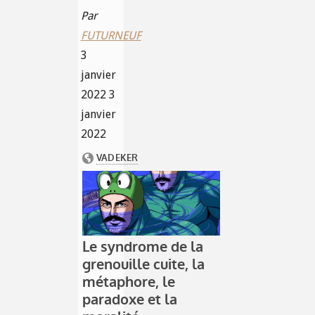
Par
FUTURNEUF
3
janvier
2022
3
janvier
2022