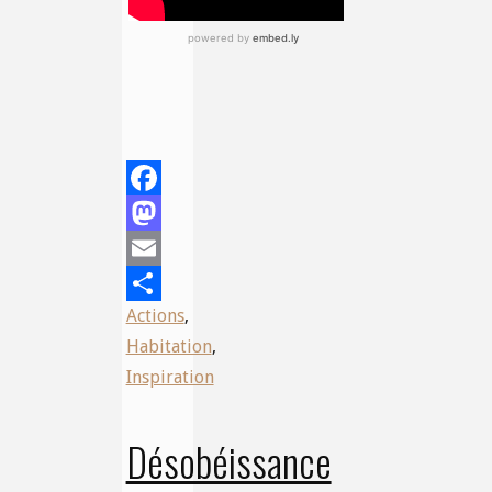
Facebook
Mastodon
Email
Actions
,
Share
Habitation
,
Inspiration
Désobéissance