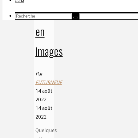
allumée
Recherche
Recherche
Recherche
pour:
en
images
Par
FUTURNEUF
14 août
2022
14 août
2022
Quelques