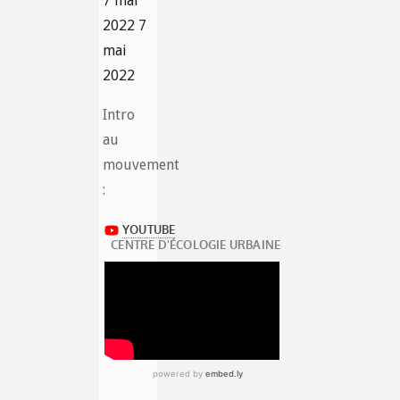
7 mai
2022
7
mai
2022
Intro
au
mouvement
: