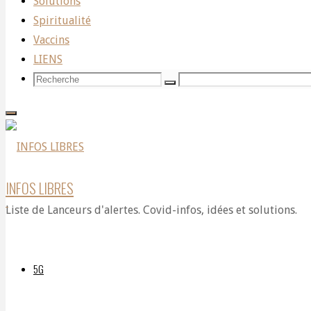
Wars
Solutions
Spiritualité
Vaccins
: Le
LIENS
Recherche
Recherche
Recherche
Message
pour:
Caché
par
INFOS LIBRES
Liste de Lanceurs d'alertes. Covid-infos, idées et solutions.
Georges
Lucas
5G