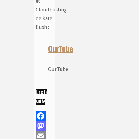
et
Cloudbusting
de Kate
Bush :
OurTube
OurTube
Lire la
suite
“Compilation
vidéo
de
Facebook
musique
allumée
Mastodon