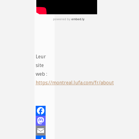
Leur
site
web :
https://montreal.lufa.com/fr/about
Facebook
Mastodon