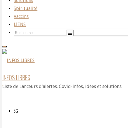
Solutions
Spiritualité
UP
Vaccins
LIENS
Recherche
Recherche
Recherche
Du
pour:
Chaos
INFOS LIBRES
Liste de Lanceurs d'alertes. Covid-infos, idées et solutions.
à la
5G
Lumière