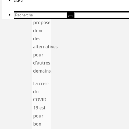
Wake-
Recherche
Up
Recherche
Recherche
pour:
propose
donc
des
alternatives
pour
d’autres
demains.
La crise
du
COVID
19 est
pour
bon