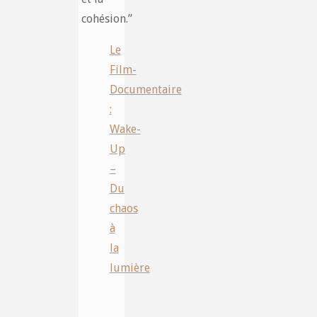
cohésion.”
Le
Film-
Documentaire
:
Wake-
Up
–
Du
chaos
à
la
lumière