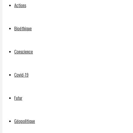
Actions
Par
DELPHIAVALON
Bioéthique
14 mai
2023
2
Conscience
juin
2023
https://www.wake-
Covid-19
uplefilm.com/
Futur
Projet
de série
DOCUMENTAIRE
Géopolitique
de 6 x