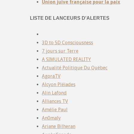
Union juive française pour la paix
LISTE DE LANCEURS D'ALERTES
3D to 5D Consciousness
7 jours sur Terre
A SIMULATED REALITY
Actualité Politique Du Québec
AgoraTV
Alcyon Pléiades
Alin Lafond
Alliances TV
Amélie Paul
An0maly
Ariane Bilheran