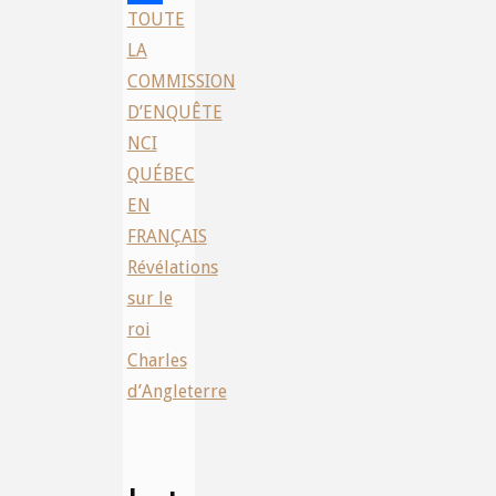
TOUTE
Share
LA
COMMISSION
D’ENQUÊTE
NCI
QUÉBEC
EN
FRANÇAIS
Révélations
sur le
roi
Charles
d’Angleterre