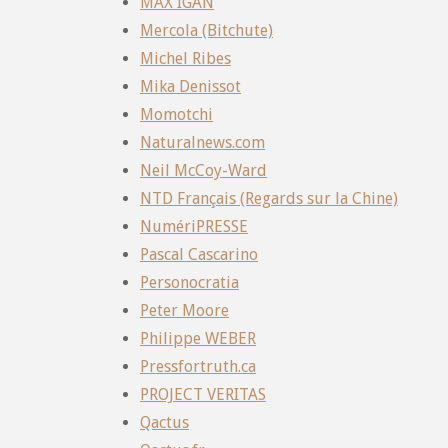
MAX IGAN
Mercola (Bitchute)
Michel Ribes
Mika Denissot
Momotchi
Naturalnews.com
Neil McCoy-Ward
NTD Français (Regards sur la Chine)
NumériPRESSE
Pascal Cascarino
Personocratia
Peter Moore
Philippe WEBER
Pressfortruth.ca
PROJECT VERITAS
Qactus