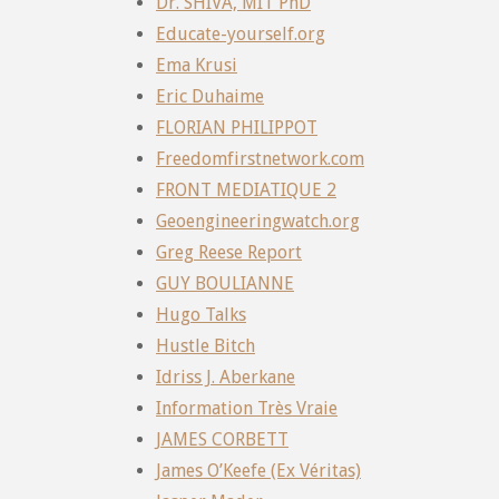
Dr. SHIVA, MIT PhD
Educate-yourself.org
Ema Krusi
Eric Duhaime
FLORIAN PHILIPPOT
Freedomfirstnetwork.com
FRONT MEDIATIQUE 2
Geoengineeringwatch.org
Greg Reese Report
GUY BOULIANNE
Hugo Talks
Hustle Bitch
Idriss J. Aberkane
Information Très Vraie
JAMES CORBETT
James O’Keefe (Ex Véritas)