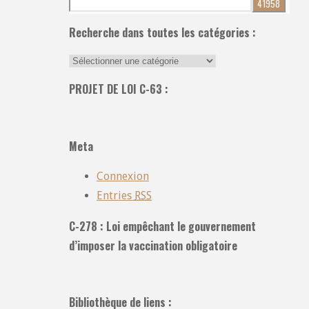
pour:
Recherche dans toutes les catégories :
Recherche
dans
PROJET DE LOI C-63 :
toutes
les
catégories
Meta
:
Connexion
Entries
RSS
C-278 : Loi empêchant le gouvernement
d’imposer la vaccination obligatoire
Bibliothèque de liens :