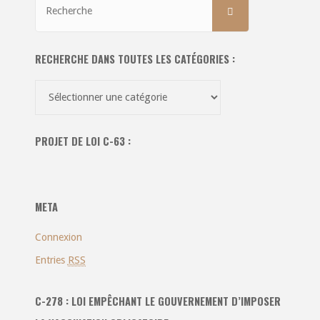
RECHERCHE
pour:
RECHERCHE DANS TOUTES LES CATÉGORIES :
Recherche
dans
toutes
PROJET DE LOI C-63 :
les
catégories
:
META
Connexion
Entries
RSS
C-278 : LOI EMPÊCHANT LE GOUVERNEMENT D’IMPOSER