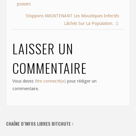
o
o
powers
o
n
Stoppons MAINTENANT Les Moustiques Infectés
k
Lâchés Sur La Population.
LAISSER UN
COMMENTAIRE
Vous devez
être connecté(e)
pour rédiger un
commentaire.
CHAÎNE D’INFOS LIBRES BITCHUTE :