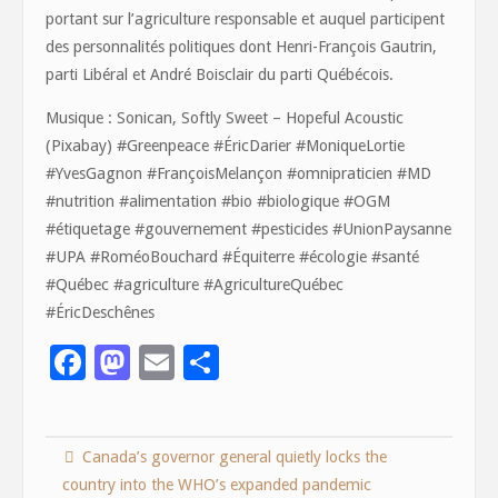
portant sur l’agriculture responsable et auquel participent
des personnalités politiques dont Henri-François Gautrin,
parti Libéral et André Boisclair du parti Québécois.
Musique : Sonican, Softly Sweet – Hopeful Acoustic
(Pixabay) #Greenpeace #ÉricDarier #MoniqueLortie
#YvesGagnon #FrançoisMelançon #omnipraticien #MD
#nutrition #alimentation #bio #biologique #OGM
#étiquetage #gouvernement #pesticides #UnionPaysanne
#UPA #RoméoBouchard #Équiterre #écologie #santé
#Québec #agriculture #AgricultureQuébec
#ÉricDeschênes
F
M
E
S
ac
as
m
h
e
to
ai
ar
Canada’s governor general quietly locks the
b
d
l
e
country into the WHO’s expanded pandemic