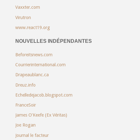
Vaxxter.com
Virutron
www.react19.org
NOUVELLES INDÉPENDANTES
Beforeitsnews.com
Courrierinternational.com
Drapeaublanc.ca
Dreuz.info
Echelledejacob.blogspot.com
FranceSoir
James O’Keefe (Ex Véritas)
Joe Rogan
Journal le facteur