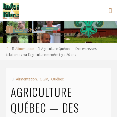
Aller
au
contenu
I
N
F
O
S
L
I
B
R
E
S
Liste de Lanceurs d'alertes. Covid-infos, idées et solutions.
Accueil
Alimentation
Agriculture Québec — Des entrevues
éclairantes sur l’agriculture menées il y a 20 ans
Alimentation
,
OGM
,
Québec
AGRICULTURE
QUÉBEC — DES