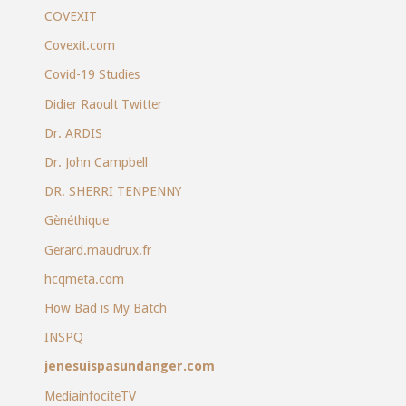
COVEXIT
Covexit.com
Covid-19 Studies
Didier Raoult Twitter
Dr. ARDIS
Dr. John Campbell
DR. SHERRI TENPENNY
Gènéthique
Gerard.maudrux.fr
hcqmeta.com
How Bad is My Batch
INSPQ
jenesuispasundanger.com
MediainfociteTV