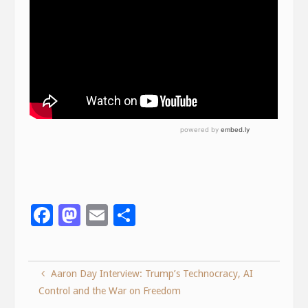
F
M
E
S
ac
as
m
h
e
to
ai
ar
Aaron Day Interview: Trump’s Technocracy, AI
b
d
l
e
Control and the War on Freedom
o
o