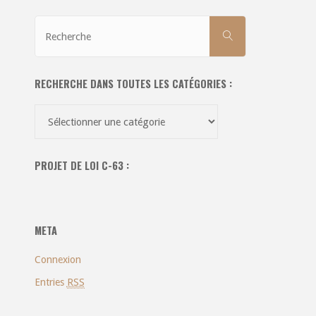
Recherche
RECHERCHE
pour:
RECHERCHE DANS TOUTES LES CATÉGORIES :
Recherche
dans
toutes
PROJET DE LOI C-63 :
les
catégories
:
META
Connexion
Entries
RSS