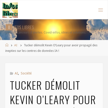
Aller
au
contenu
I
N
F
O
S
L
I
B
R
E
S
Liste de Lanceurs d'alertes. Covid-infos, idées et solutions.
Accueil
AI
Tucker démolit Kevin O’Leary pour avoir propagé des
inepties sur les centres de données IA !
AI
,
Société
TUCKER DÉMOLIT
KEVIN O’LEARY POUR