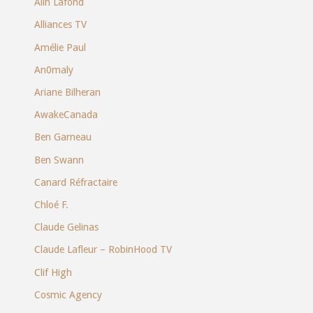
Alin Lafond
Alliances TV
Amélie Paul
An0maly
Ariane Bilheran
AwakeCanada
Ben Garneau
Ben Swann
Canard Réfractaire
Chloé F.
Claude Gelinas
Claude Lafleur – RobinHood TV
Clif High
Cosmic Agency