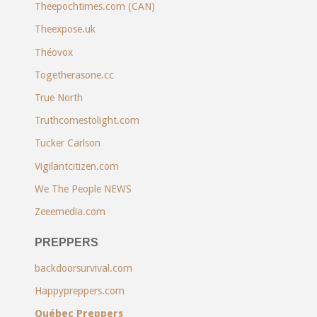
Theepochtimes.com (CAN)
Theexpose.uk
Théovox
Togetherasone.cc
True North
Truthcomestolight.com
Tucker Carlson
Vigilantcitizen.com
We The People NEWS
Zeeemedia.com
PREPPERS
backdoorsurvival.com
Happypreppers.com
Québec Preppers