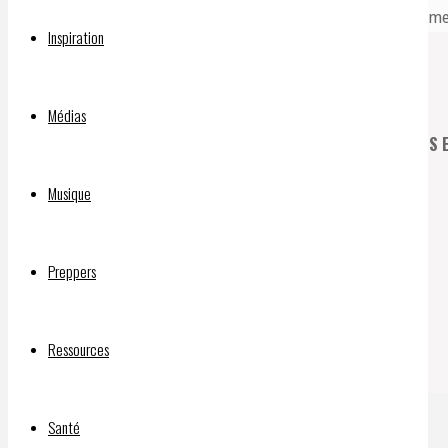
Vous devez
être connecté(e)
pour rédiger un comme
Inspiration
Chaîne d’INFOS LIBRES BitChute :
Médias
INJECTIONS EXPÉRIMENTALES CONTRE LA C-19 : PROBLÈMES 
Musique
Qui a financé le film “Sound of Freedom”?
Preppers
DOCUMENTAIRE “SILENCE, ON VACCINE” :
Ressources
©2026 INFOS LIBRES
Santé