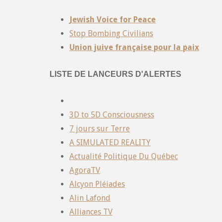
Jewish Voice for Peace
Stop Bombing Civilians
Union juive française pour la paix
LISTE DE LANCEURS D'ALERTES
3D to 5D Consciousness
7 jours sur Terre
A SIMULATED REALITY
Actualité Politique Du Québec
AgoraTV
Alcyon Pléiades
Alin Lafond
Alliances TV