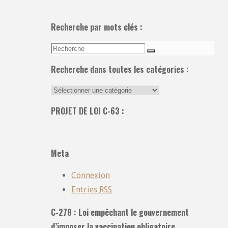
Recherche par mots clés :
Recherche
Recherche
pour:
Recherche dans toutes les catégories :
Recherche
dans
PROJET DE LOI C-63 :
toutes
les
catégories
Meta
:
Connexion
Entries
RSS
C-278 : Loi empêchant le gouvernement
d’imposer la vaccination obligatoire