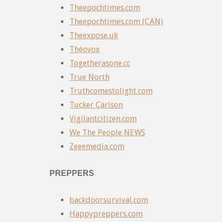
Theepochtimes.com
Theepochtimes.com (CAN)
Theexpose.uk
Théovox
Togetherasone.cc
True North
Truthcomestolight.com
Tucker Carlson
Vigilantcitizen.com
We The People NEWS
Zeeemedia.com
PREPPERS
backdoorsurvival.com
Happypreppers.com