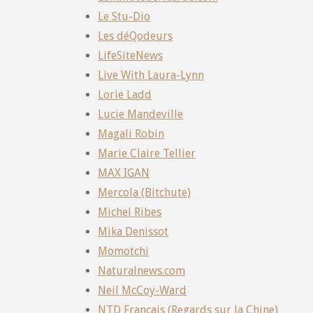
Le Stu-Dio
Les déQodeurs
LifeSiteNews
Live With Laura-Lynn
Lorie Ladd
Lucie Mandeville
Magali Robin
Marie Claire Tellier
MAX IGAN
Mercola (Bitchute)
Michel Ribes
Mika Denissot
Momotchi
Naturalnews.com
Neil McCoy-Ward
NTD Français (Regards sur la Chine)