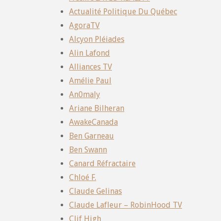
Actualité Politique Du Québec
AgoraTV
Alcyon Pléiades
Alin Lafond
Alliances TV
Amélie Paul
An0maly
Ariane Bilheran
AwakeCanada
Ben Garneau
Ben Swann
Canard Réfractaire
Chloé F.
Claude Gelinas
Claude Lafleur – RobinHood TV
Clif High