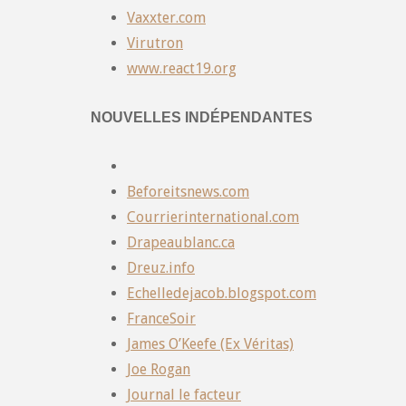
Vaxxter.com
Virutron
www.react19.org
NOUVELLES INDÉPENDANTES
Beforeitsnews.com
Courrierinternational.com
Drapeaublanc.ca
Dreuz.info
Echelledejacob.blogspot.com
FranceSoir
James O’Keefe (Ex Véritas)
Joe Rogan
Journal le facteur