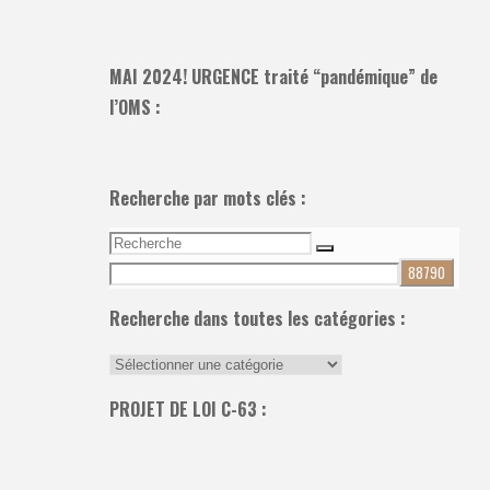
MAI 2024! URGENCE traité “pandémique” de
l’OMS :
Recherche par mots clés :
Recherche
Recherche
pour:
Recherche dans toutes les catégories :
Recherche
dans
PROJET DE LOI C-63 :
toutes
les
catégories