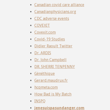
Canadian covid care alliance
Canadianphysicians.org
CDC adverse events
COVEXIT
Covexit.com
Covid-19 Studies
Didier Raoult Twitter
Dr. ARDIS
Dr. John Campbell
DR. SHERRI TENPENNY
Gènéthique
Gerard.maudrux.fr
hcqmeta.com
How Bad is My Batch
INSPQ
jenesuispasundanger.com