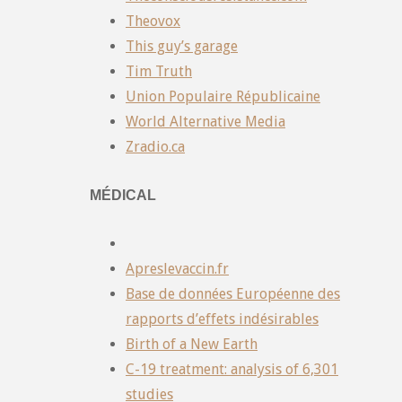
Theovox
This guy’s garage
Tim Truth
Union Populaire Républicaine
World Alternative Media
Zradio.ca
MÉDICAL
Apreslevaccin.fr
Base de données Européenne des
rapports d’effets indésirables
Birth of a New Earth
C-19 treatment: analysis of 6,301
studies