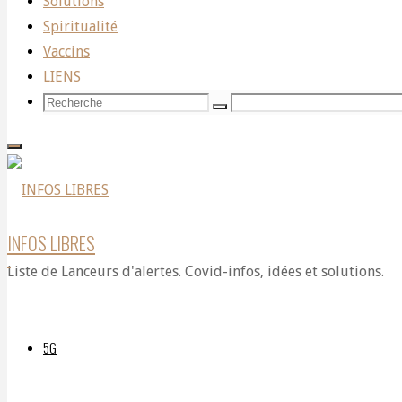
Solutions
Spiritualité
L’Iran
Vaccins
LIENS
Recherche
Recherche
Recherche
RASE
pour:
Tel-
INFOS LIBRES
Liste de Lanceurs d'alertes. Covid-infos, idées et solutions.
Aviv,
5G
la