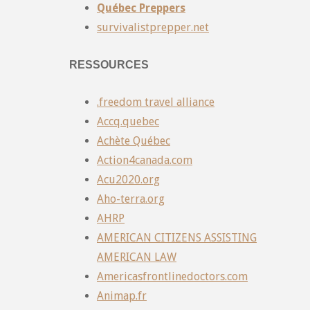
Québec Preppers
survivalistprepper.net
RESSOURCES
.freedom travel alliance
Accq.quebec
Achète Québec
Action4canada.com
Acu2020.org
Aho-terra.org
AHRP
AMERICAN CITIZENS ASSISTING
AMERICAN LAW
Americasfrontlinedoctors.com
Animap.fr