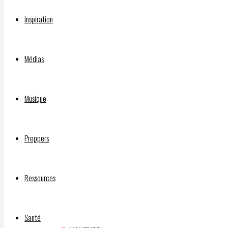
contre
Inspiration
Trump
Médias
Musique
Par
DELPHIAVALON
Preppers
2 mars
2026
2
mars
Ressources
2026
Santé