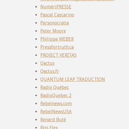
NumériPRESSE
Pascal Cascarino
Personocratia
Peter Moore
Philippe WEBER
Pressfortruth.ca
PROJECT VERITAS
Qactus
Qactus.fr
QUANTUM LEAP TRADUCTION
Radio Québec
RadioQuebec 2
Rebelnews.com
RebelNewsUSA
Renard Buté
Riss Flex