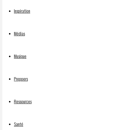
Chaîne d’INFOS LIBRES BitChute :
Inspiration
INJECTIONS EXPÉRIMENTALES CONTRE LA C-19 : PROBLÈMES 
Médias
Qui a financé le film “Sound of Freedom”?
Musique
DOCUMENTAIRE “SILENCE, ON VACCINE” :
Preppers
©2026 INFOS LIBRES
Ressources
Santé