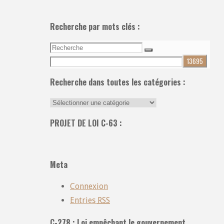
Recherche par mots clés :
Recherche
Recherche
pour:
Recherche dans toutes les catégories :
Recherche
dans
PROJET DE LOI C-63 :
toutes
les
catégories
Meta
:
Connexion
Entries
RSS
C-278 : Loi empêchant le gouvernement