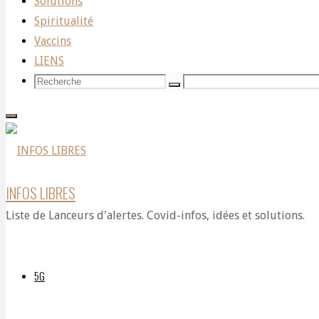
Solutions
Spiritualité
Vaccins
LIENS
Recherche
Recherche
Recherche
pour:
INFOS LIBRES
Liste de Lanceurs d'alertes. Covid-infos, idées et solutions.
5G
https://www.youtube.com/live/XERnE6LUSmY