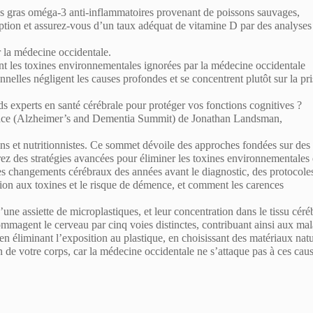
des gras oméga-3 anti-inflammatoires provenant de
poissons sauvages
,
ption et assurez-vous d’un taux adéquat de
vitamine D
par des analyses
r la médecine occidentale.
ent les toxines environnementales ignorées par la médecine occidentale
lles négligent les causes profondes et se concentrent plutôt sur la pri
 experts en santé cérébrale pour protéger vos fonctions cognitives ?
ce (
Alzheimer’s and Dementia Summit
) de Jonathan Landsman,
ns et nutritionnistes. Ce sommet dévoile des approches fondées sur des
z des stratégies avancées pour éliminer les toxines environnementales
 les changements cérébraux des années avant le diagnostic, des protocole
osition aux toxines et le risque de démence, et comment les carences
une assiette de microplastiques, et leur concentration dans le tissu céré
magent le cerveau par cinq voies distinctes, contribuant ainsi aux mal
n éliminant l’exposition au plastique, en choisissant des matériaux natu
on de votre corps, car la médecine occidentale ne s’attaque pas à ces cau