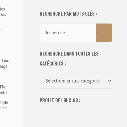
ies
RECHERCHE PAR MOTS CLÉS :
This
Recher
e
RECHERCH
pour:
RECHERCHE DANS TOUTES LES
nd tau
CATÉGORIES :
amage
Recherche
d
dans
 The
ntia.
toutes
PROJET DE LOI C-63 :
les
tiple
rect
catégories
: