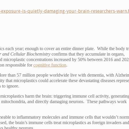
-exposure-is-quietly-damaging-your-brain-researchers-warn.
s each year; enough to cover an entire dinner plate. While the body tri
 and Cellular Biochemistry
confirms that they accumulate in organs,
ound microplastic concentrations increased by 50% between 2016 and 202
gion responsible for
cognitive function
.
ore than 57 million people worldwide live with dementia, with Alzhei
ity that microplastics could accelerate these devastating diseases represe
 to ignore.
microplastics harm the brain: triggering immune cell activity, generatin
ring mitochondria, and directly damaging neurons. These pathways work
meable to inflammatory molecules and immune cells that wouldn’t norm
sed, the brain’s immune cells treat microplastics as foreign invaders an
ys healthy neurons.