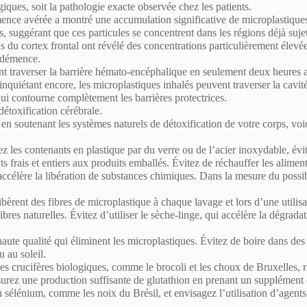
ues, soit la pathologie exacte observée chez les patients.
mence avérée a montré une accumulation significative de microplastique
s, suggérant que ces particules se concentrent dans les régions déjà sujet
 du cortex frontal ont révélé des concentrations particulièrement élevée
a démence.
nt traverser la barrière hémato-encéphalique en seulement deux heures 
nquiétant encore, les microplastiques inhalés peuvent traverser la cavit
 qui contourne complètement les barrières protectrices.
 détoxification cérébrale
.
n soutenant les systèmes naturels de détoxification de votre corps, voi
z les contenants en plastique par du verre ou de l’acier inoxydable, évi
ts frais et entiers aux produits emballés. Évitez de réchauffer les alimen
 accélère la libération de substances chimiques. Dans la mesure du possi
ibèrent des fibres de microplastique à chaque lavage et lors d’une utilisa
fibres naturelles. Évitez d’utiliser le sèche-linge, qui accélère la dégrada
 haute qualité qui éliminent les microplastiques.
Évitez de boire dans des
u au soleil.
 crucifères biologiques, comme le brocoli et les choux de Bruxelles, r
surez une production suffisante de
glutathion
en prenant un supplément
en sélénium, comme les noix du Brésil,
et envisagez l’utilisation
d’agents