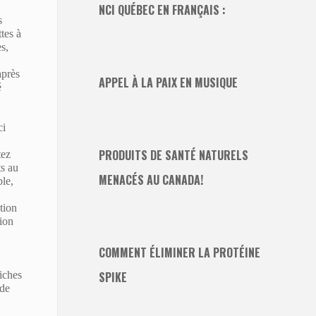
NCI QUÉBEC EN FRANÇAIS :
s
tes à
s,
après
APPEL À LA PAIX EN MUSIQUE
é
ci
PRODUITS DE SANTÉ NATURELS
tez
ts au
MENACÉS AU CANADA!
ble,
tion
tion
COMMENT ÉLIMINER LA PROTÉINE
iches
SPIKE
 de