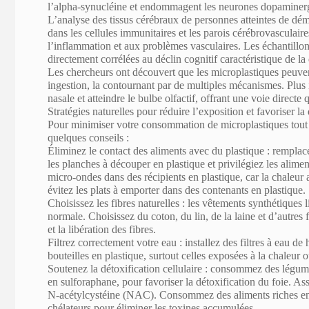
l’alpha-synucléine et endommagent les neurones dopaminergiq
L’analyse des tissus cérébraux de personnes atteintes de dé
dans les cellules immunitaires et les parois cérébrovasculaire
l’inflammation et aux problèmes vasculaires. Les échantillons
directement corrélées au déclin cognitif caractéristique de l
Les chercheurs ont découvert que les microplastiques peuve
ingestion, la contournant par de multiples mécanismes. Plus i
nasale et atteindre le bulbe olfactif, offrant une voie directe
Stratégies naturelles pour réduire l’exposition et favoriser la
Pour minimiser votre consommation de microplastiques tout e
quelques conseils :
Éliminez le contact des aliments avec du plastique
: remplace
les planches à découper en plastique et privilégiez les alimen
micro-ondes dans des récipients en plastique, car la chaleur
évitez les plats à emporter dans des contenants en plastique.
Choisissez les fibres naturelles
:
les vêtements synthétiques l
normale
. Choisissez du coton, du lin, de la laine et d’autres 
et la libération des fibres.
Filtrez correctement votre eau
: installez des filtres à eau de
bouteilles en plastique
, surtout celles exposées à la chaleur o
Soutenez la détoxification cellulaire
: co
nsommez des légumes
en sulforaphane, pour favoriser la détoxification du foi
e. As
N-acétylcystéine (NAC)
. Consommez des alime
nts riches 
chélateurs
pour éliminer les toxines accumulées.