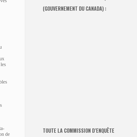
evés
(GOUVERNEMENT DU CANADA) :
u
aux
 les
bles
s
ta-
TOUTE LA COMMISSION D’ENQUÊTE
ion de