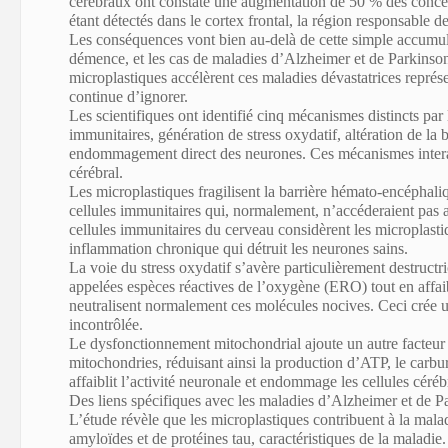
cérébraux ont constaté
une augmentation de 50 % des concent
étant détectés dans le cortex frontal, la région responsable d
Les conséquences vont bien au-delà de cette simple accumul
démence, et les cas de maladies d’Alzheimer et de Parkinson 
microplastiques accélèrent ces maladies dévastatrices repré
continue d’ignorer.
Les scientifiques ont identifié cinq mécanismes distincts par 
immunitaires, génération de stress oxydatif, altération de l
endommagement direct des neurones. Ces mécanismes intera
cérébral.
Les microplastiques fragilisent la barrière hémato-encéphal
cellules immunitaires qui, normalement, n’accéderaient pas au
cellules immunitaires du cerveau considèrent les microplast
inflammation chronique qui détruit les neurones sains.
La voie du stress oxydatif s’avère particulièrement destructr
appelées espèces réactives de l’oxygène (ERO)
tout en affai
neutralisent normalement ces molécules nocives. Ceci crée 
incontrôlée.
Le dysfonctionnement mitochondrial ajoute un autre facteur
mitochondries
, réduisant ainsi la production d’ATP, le carbu
affaiblit l’activité neuronale et endommage les cellules céré
Des liens spécifiques avec les maladies d’Alzheimer et de P
L’étude révèle que les microplastiques contribuent à la mal
amyloïdes et de protéines tau, caractéristiques de la maladie