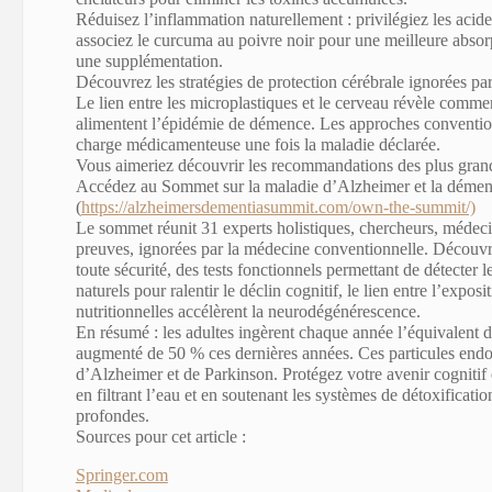
Réduisez l’inflammation naturellement
: privilégiez les aci
associez le
curcuma
au poivre noir pour une meilleure absor
une supplémentation.
Découvrez les stratégies de protection cérébrale ignorées pa
Le lien entre les microplastiques et le cerveau révèle comm
alimentent l’épidémie de démence. Les approches conventionne
charge médicamenteuse une fois la maladie déclarée.
Vous aimeriez découvrir les recommandations des plus grands
Accédez au Sommet sur la maladie d’Alzheimer et la démen
(
https://alzheimersdementiasummit.com/own-the-summit/)
Le sommet réunit 31 experts holistiques, chercheurs, médeci
preuves, ignorées par la médecine conventionnelle. Découvre
toute sécurité, des tests fonctionnels permettant de détecter
naturels pour ralentir le déclin cognitif, le lien entre l’exp
nutritionnelles accélèrent la neurodégénérescence.
En résumé :
les adultes ingèrent chaque année l’équivalent d’
augmenté de 50 % ces dernières années. Ces particules endom
d’Alzheimer et de Parkinson. Protégez votre avenir cognitif e
en filtrant l’eau et en soutenant les systèmes de détoxificati
profondes.
Sources pour cet article :
Springer.com