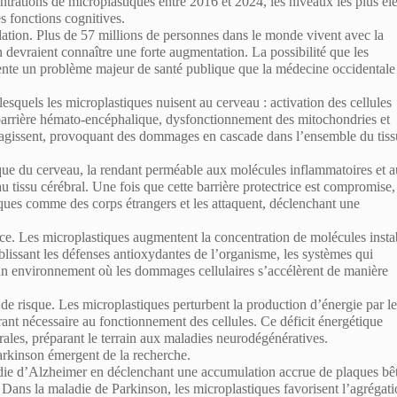
rations de microplastiques entre 2016 et 2024, les niveaux les plus él
es fonctions cognitives.
ation. Plus de 57 millions de personnes dans le monde vivent avec la
devraient connaître une forte augmentation. La possibilité que les
sente un problème majeur de santé publique que la médecine occidentale
lesquels les microplastiques nuisent au cerveau : activation des cellules
a barrière hémato-encéphalique, dysfonctionnement des mitochondries et
gissent, provoquant des dommages en cascade dans l’ensemble du tiss
ique du cerveau
, la rendant perméable aux molécules inflammatoires et 
 tissu cérébral. Une fois que cette barrière protectrice est compromise,
iques comme des corps étrangers et les attaquent,
déclenchant une
ice.
Les microplastiques augmentent la concentration de molécules insta
blissant les défenses antioxydantes de l’organisme, les systèmes qui
un environnement où les dommages cellulaires s’accélèrent de manière
 de risque.
Les microplastiques perturbent la production d’énergie par le
rant nécessaire au fonctionnement des cellules. Ce déficit énergétique
brales, préparant le terrain aux maladies neurodégénératives.
arkinson émergent de la recherche.
adie d’Alzheimer en déclenchant une accumulation accrue de plaques bê
. Dans la maladie de Parkinson, les microplastiques favorisent l’agrégat