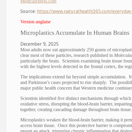
Medicalxpress.com
Source:
https://www.naturalhealth365.com/everyday
Version anglaise
Microplastics Accumulate In Human Brains
December 9, 2025
Most adults now eat approximately 250 grams of microplastic
clear most of these particles, research published in
Molecular
particularly the brain. Scientists examining brain tissue f
with the highest levels detected in the frontal cortex, the re
The implications extend far beyond simple accumulation. M
and Parkinson’s cases projected to rise sharply. The possibil
major public health concern that Western medicine continues
Scientists identified five distinct mechanisms through which 
oxidative stress, disrupting the blood-brain barrier, impai
together, creating cascading damage throughout brain tissue.
Microplastics weaken the blood-brain barrier
, making it per
access brain tissue. Once this protective barrier is compromi
mount an attack, triggering chronic inflammation that destro