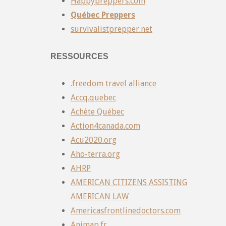
Happypreppers.com
Québec Preppers
survivalistprepper.net
RESSOURCES
.freedom travel alliance
Accq.quebec
Achète Québec
Action4canada.com
Acu2020.org
Aho-terra.org
AHRP
AMERICAN CITIZENS ASSISTING
AMERICAN LAW
Americasfrontlinedoctors.com
Animap.fr