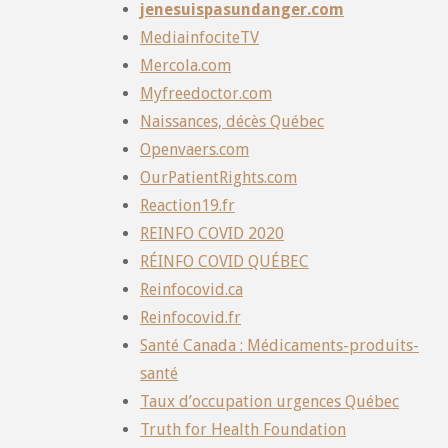
jenesuispasundanger.com
MediainfociteTV
Mercola.com
Myfreedoctor.com
Naissances, décès Québec
Openvaers.com
OurPatientRights.com
Reaction19.fr
REINFO COVID 2020
RÉINFO COVID QUÉBEC
Reinfocovid.ca
Reinfocovid.fr
Santé Canada : Médicaments-produits-
santé
Taux d’occupation urgences Québec
Truth for Health Foundation