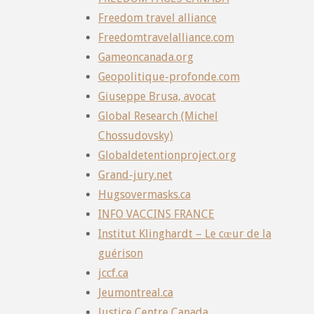
Freedom travel alliance
Freedomtravelalliance.com
Gameoncanada.org
Geopolitique-profonde.com
Giuseppe Brusa, avocat
Global Research (Michel
Chossudovsky)
Globaldetentionproject.org
Grand-jury.net
Hugsovermasks.ca
INFO VACCINS FRANCE
Institut Klinghardt – Le cœur de la
guérison
jccf.ca
Jeumontreal.ca
Justice Centre Canada