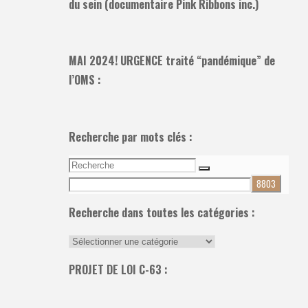
du sein (documentaire Pink Ribbons inc.)
MAI 2024! URGENCE traité “pandémique” de
l’OMS :
Recherche par mots clés :
Recherche
Recherche
pour:
Recherche dans toutes les catégories :
Recherche
dans
PROJET DE LOI C-63 :
toutes
les