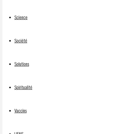
Technocracy
Takeover
Science
and the
Final
Betrayal
Société
La
Dette
Solutions
Laisser
Spiritualité
un
Vaccins
commentaire
LIENS