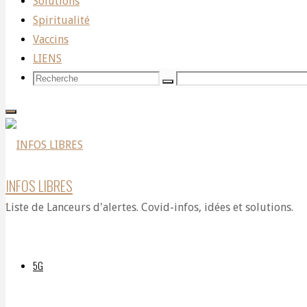
Solutions
UN
Spiritualité
Vaccins
LIENS
DANGER
Recherche
Recherche
Recherche
pour:
DE
INFOS LIBRES
SANTÉ
Liste de Lanceurs d'alertes. Covid-infos, idées et solutions.
PUBLIQUE
5G