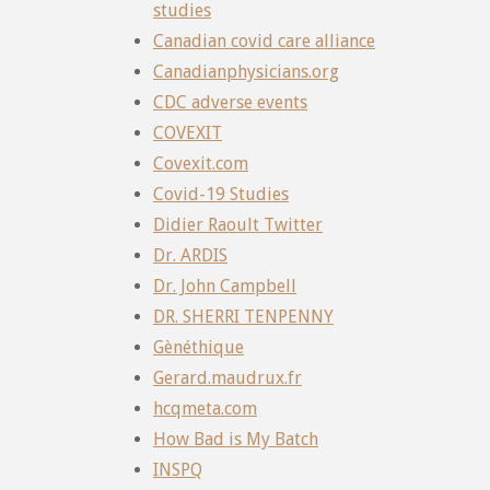
studies
Canadian covid care alliance
Canadianphysicians.org
CDC adverse events
COVEXIT
Covexit.com
Covid-19 Studies
Didier Raoult Twitter
Dr. ARDIS
Dr. John Campbell
DR. SHERRI TENPENNY
Gènéthique
Gerard.maudrux.fr
hcqmeta.com
How Bad is My Batch
INSPQ