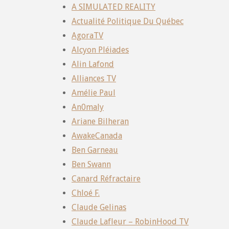
A SIMULATED REALITY
Actualité Politique Du Québec
AgoraTV
Alcyon Pléiades
Alin Lafond
Alliances TV
Amélie Paul
An0maly
Ariane Bilheran
AwakeCanada
Ben Garneau
Ben Swann
Canard Réfractaire
Chloé F.
Claude Gelinas
Claude Lafleur – RobinHood TV