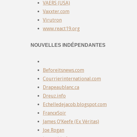
VAERS (USA)
Vaxxter.com
Virutron
www.react19.org
NOUVELLES INDÉPENDANTES
Beforeitsnews.com
Courrierinternational.com
Drapeaublanc.ca
Dreuz.info
Echelledejacob.blogspot.com
FranceSoir
James O’Keefe (Ex Véritas)
Joe Rogan