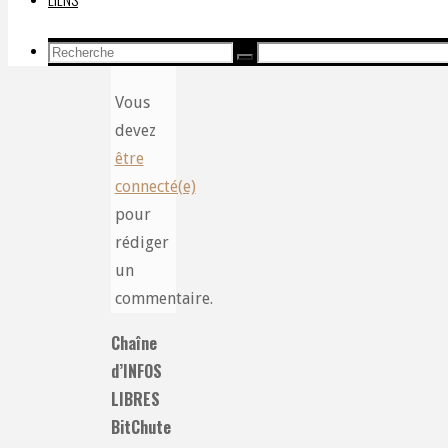
Recherche
Recherche
Recherche
pour:
Vous
devez
être
connecté(e)
pour
rédiger
un
commentaire.
Chaîne
d’INFOS
LIBRES
BitChute