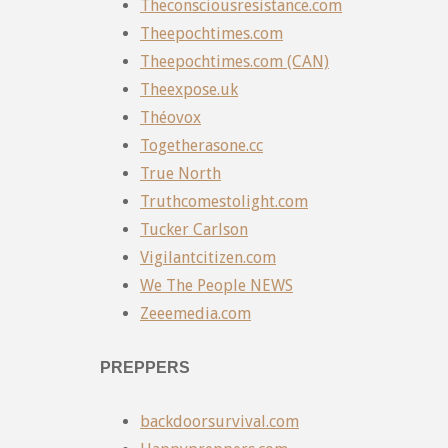
Theconsciousresistance.com
Theepochtimes.com
Theepochtimes.com (CAN)
Theexpose.uk
Théovox
Togetherasone.cc
True North
Truthcomestolight.com
Tucker Carlson
Vigilantcitizen.com
We The People NEWS
Zeeemedia.com
PREPPERS
backdoorsurvival.com