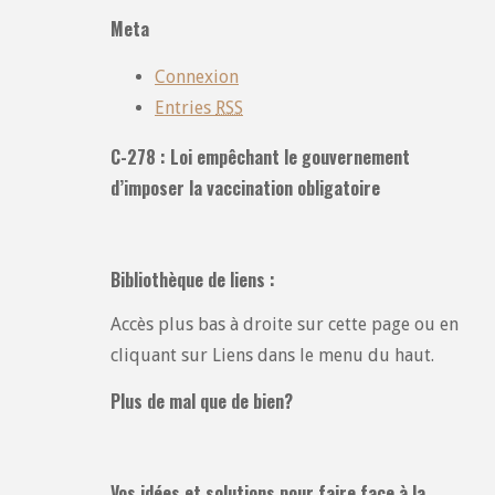
catégories
Meta
:
Connexion
Entries
RSS
C-278 : Loi empêchant le gouvernement
d’imposer la vaccination obligatoire
Bibliothèque de liens :
Accès plus bas à droite sur cette page ou en
cliquant sur Liens dans le menu du haut.
Plus de mal que de bien?
Vos idées et solutions pour faire face à la