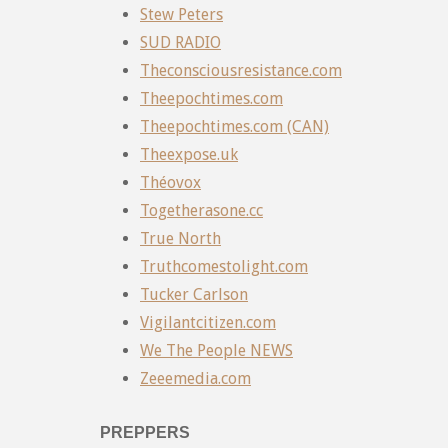
Stew Peters
SUD RADIO
Theconsciousresistance.com
Theepochtimes.com
Theepochtimes.com (CAN)
Theexpose.uk
Théovox
Togetherasone.cc
True North
Truthcomestolight.com
Tucker Carlson
Vigilantcitizen.com
We The People NEWS
Zeeemedia.com
PREPPERS