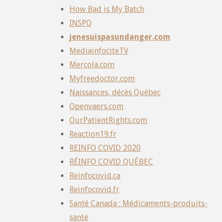
How Bad is My Batch
INSPQ
jenesuispasundanger.com
MediainfociteTV
Mercola.com
Myfreedoctor.com
Naissances, décès Québec
Openvaers.com
OurPatientRights.com
Reaction19.fr
REINFO COVID 2020
RÉINFO COVID QUÉBEC
Reinfocovid.ca
Reinfocovid.fr
Santé Canada : Médicaments-produits-
santé