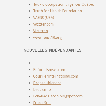
Taux d’occupation urgences Québec
Truth for Health Foundation
VAERS (USA)
Vaxxter.com
Virutron
www.react19.org
NOUVELLES INDÉPENDANTES
Beforeitsnews.com
Courrierinternational.com
Drapeaublanc.ca
Dreuz.info
Echelledejacob.blogspot.com
FranceSoir