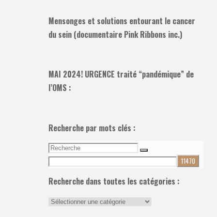
Mensonges et solutions entourant le cancer
du sein (documentaire Pink Ribbons inc.)
MAI 2024! URGENCE traité “pandémique” de
l’OMS :
Recherche par mots clés :
Recherche
Recherche
pour:
Recherche dans toutes les catégories :
Recherche
dans