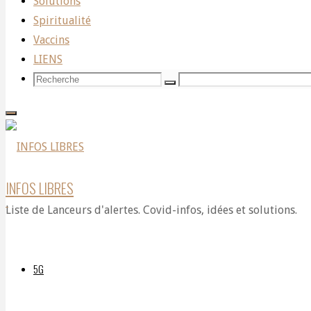
Solutions
Spiritualité
lorsqu’une
Vaccins
LIENS
Recherche
Recherche
Recherche
femme
pour:
musulmane
INFOS LIBRES
Liste de Lanceurs d'alertes. Covid-infos, idées et solutions.
révèle
5G
le