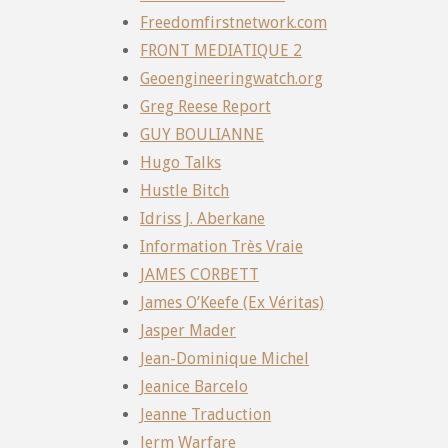
Freedomfirstnetwork.com
FRONT MEDIATIQUE 2
Geoengineeringwatch.org
Greg Reese Report
GUY BOULIANNE
Hugo Talks
Hustle Bitch
Idriss J. Aberkane
Information Très Vraie
JAMES CORBETT
James O’Keefe (Ex Véritas)
Jasper Mader
Jean-Dominique Michel
Jeanice Barcelo
Jeanne Traduction
Jerm Warfare