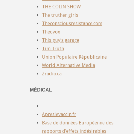
THE COLIN SHOW
The truther girls
Theconsciousresistance.com
Theovox
This guy’s garage
Tim Truth
Union Populaire Républicaine
World Alternative Media
Zradio.ca
MÉDICAL
Apreslevaccin.fr
Base de données Européenne des
rapports d’effets indésirables