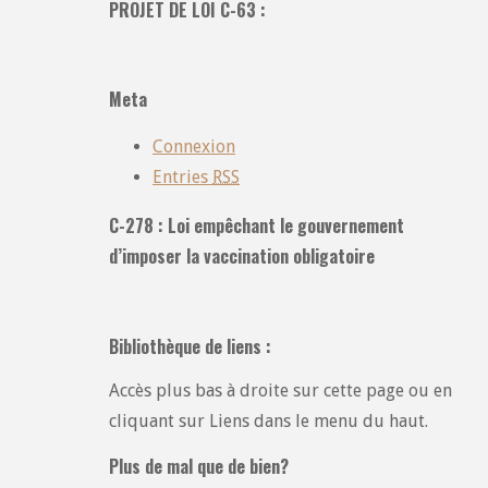
PROJET DE LOI C-63 :
toutes
les
catégories
Meta
:
Connexion
Entries
RSS
C-278 : Loi empêchant le gouvernement
d’imposer la vaccination obligatoire
Bibliothèque de liens :
Accès plus bas à droite sur cette page ou en
cliquant sur Liens dans le menu du haut.
Plus de mal que de bien?