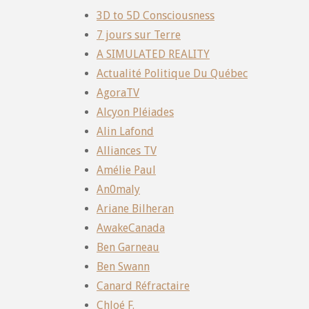
3D to 5D Consciousness
7 jours sur Terre
A SIMULATED REALITY
Actualité Politique Du Québec
AgoraTV
Alcyon Pléiades
Alin Lafond
Alliances TV
Amélie Paul
An0maly
Ariane Bilheran
AwakeCanada
Ben Garneau
Ben Swann
Canard Réfractaire
Chloé F.