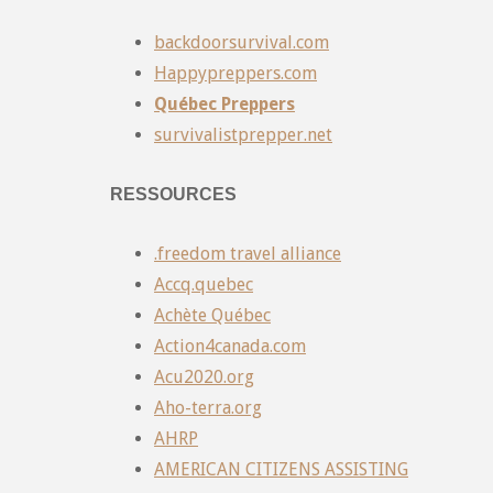
backdoorsurvival.com
Happypreppers.com
Québec Preppers
survivalistprepper.net
RESSOURCES
.freedom travel alliance
Accq.quebec
Achète Québec
Action4canada.com
Acu2020.org
Aho-terra.org
AHRP
AMERICAN CITIZENS ASSISTING