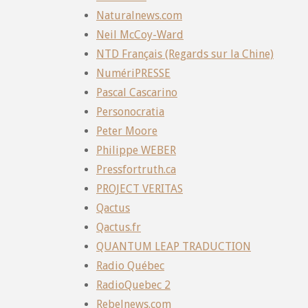
Naturalnews.com
Neil McCoy-Ward
NTD Français (Regards sur la Chine)
NumériPRESSE
Pascal Cascarino
Personocratia
Peter Moore
Philippe WEBER
Pressfortruth.ca
PROJECT VERITAS
Qactus
Qactus.fr
QUANTUM LEAP TRADUCTION
Radio Québec
RadioQuebec 2
Rebelnews.com