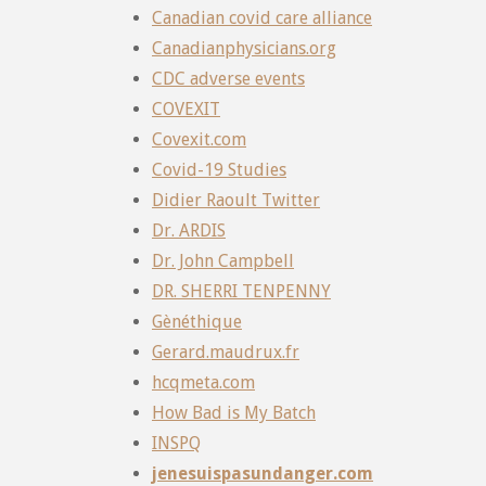
Canadian covid care alliance
Canadianphysicians.org
CDC adverse events
COVEXIT
Covexit.com
Covid-19 Studies
Didier Raoult Twitter
Dr. ARDIS
Dr. John Campbell
DR. SHERRI TENPENNY
Gènéthique
Gerard.maudrux.fr
hcqmeta.com
How Bad is My Batch
INSPQ
jenesuispasundanger.com