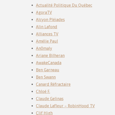
Actualité Politique Du Québec
AgoraTV
Alcyon Pléiades
Alin Lafond
Alliances TV
Amélie Paul
An0maly
Ariane Bilheran
AwakeCanada
Ben Garneau
Ben Swann
Canard Réfractaire
Chloé F.
Claude Gelinas
Claude Lafleur – RobinHood TV
Clif High