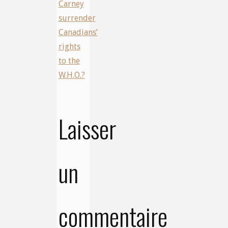
Carney
surrender
Canadians’
rights
to the
W.H.O.?
Laisser
un
commentaire