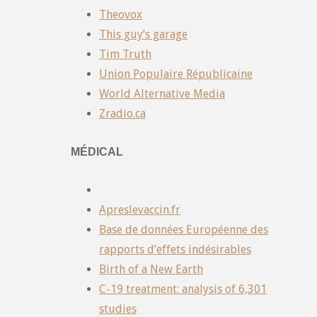
Theovox
This guy’s garage
Tim Truth
Union Populaire Républicaine
World Alternative Media
Zradio.ca
MÉDICAL
Apreslevaccin.fr
Base de données Européenne des
rapports d’effets indésirables
Birth of a New Earth
C-19 treatment: analysis of 6,301
studies