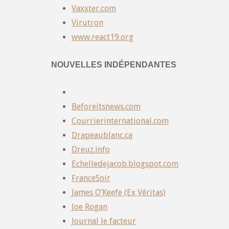
Vaxxter.com
Virutron
www.react19.org
NOUVELLES INDÉPENDANTES
Beforeitsnews.com
Courrierinternational.com
Drapeaublanc.ca
Dreuz.info
Echelledejacob.blogspot.com
FranceSoir
James O’Keefe (Ex Véritas)
Joe Rogan
Journal le facteur