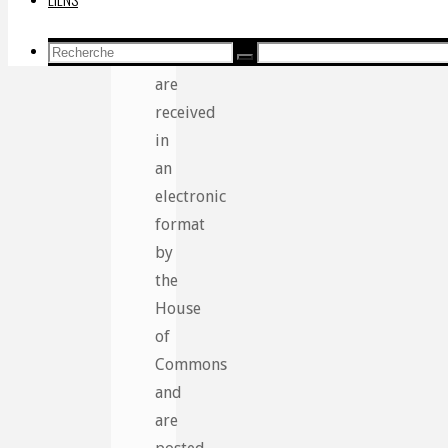
and
paper
Recherche
petitions
Recherche
Recherche
pour:
are
received
in
an
electronic
format
by
the
House
of
Commons
and
are