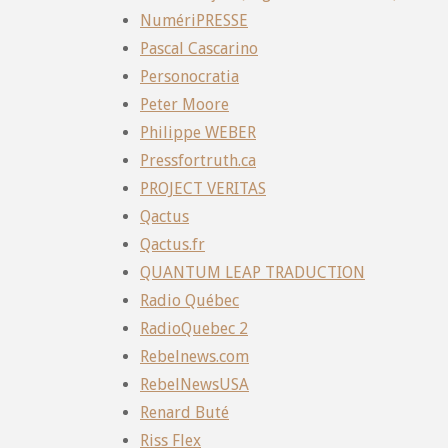
NumériPRESSE
Pascal Cascarino
Personocratia
Peter Moore
Philippe WEBER
Pressfortruth.ca
PROJECT VERITAS
Qactus
Qactus.fr
QUANTUM LEAP TRADUCTION
Radio Québec
RadioQuebec 2
Rebelnews.com
RebelNewsUSA
Renard Buté
Riss Flex