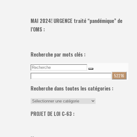
MAI 2024! URGENCE traité “pandémique” de
l’OMS :
Recherche par mots clés :
Recherche
Recherche
pour:
Recherche dans toutes les catégories :
Recherche
dans
PROJET DE LOI C-63 :
toutes
les
catégories