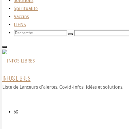
signature
Solutions
Spiritualité
Vaccins
du
LIENS
Recherche
Recherche
Recherche
pour:
Canada
au
INFOS LIBRES
Liste de Lanceurs d'alertes. Covid-infos, idées et solutions.
traité
5G