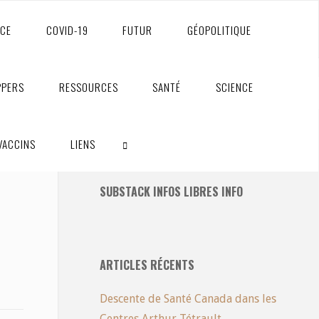
NCE
COVID-19
FUTUR
GÉOPOLITIQUE
PPERS
RESSOURCES
SANTÉ
SCIENCE
VACCINS
LIENS
ABONNEMENT À LA LISTE D’ENVOI ET
SUBSTACK INFOS LIBRES INFO
RECHERCHE
ARTICLES RÉCENTS
Descente de Santé Canada dans les
Centres Arthur Tétrault