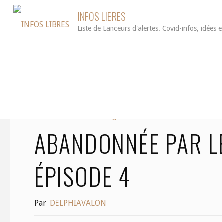
Aller
INFOS LIBRES
au
Liste de Lanceurs d'alertes. Covid-infos, idées e
contenu
Accueil
Médecine
Abandonnée par le système de santé | Ép
Médecine
,
Mensonges
ABANDONNÉE PAR LE
ÉPISODE 4
Par
DELPHIAVALON