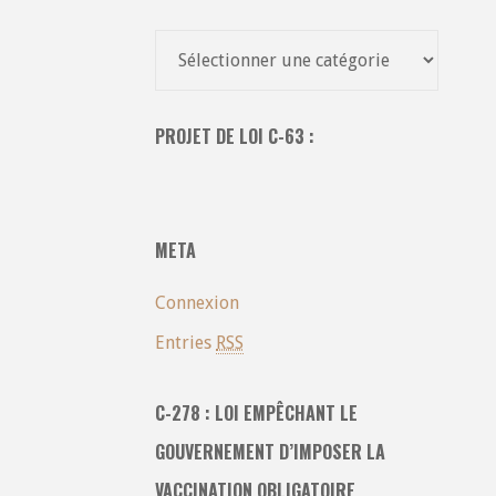
Recherche
dans
toutes
PROJET DE LOI C-63 :
les
catégories
:
META
Connexion
Entries
RSS
C-278 : LOI EMPÊCHANT LE
GOUVERNEMENT D’IMPOSER LA
VACCINATION OBLIGATOIRE