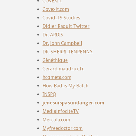
COVEXIT
Covexit.com
Covid-19 Studies
Didier Raoult Twitter
Dr. ARDIS
Dr. John Campbell
DR. SHERRI TENPENNY
Gènéthique
Gerard.maudrux.fr
hcqmeta.com
How Bad is My Batch
INSPQ
jenesuispasundanger.com
MediainfociteTV
Mercola.com
Myfreedoctor.com