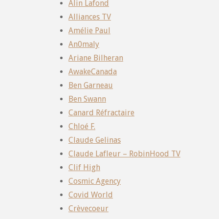
Alin Lafond
Alliances TV
Amélie Paul
An0maly
Ariane Bilheran
AwakeCanada
Ben Garneau
Ben Swann
Canard Réfractaire
Chloé F.
Claude Gelinas
Claude Lafleur – RobinHood TV
Clif High
Cosmic Agency
Covid World
Crèvecoeur