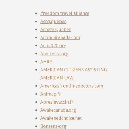
.freedom travel alliance
Accq.quebec
Achète Québec
Action4canada.com
Acu2020.org
Aho-terra.org
AHRP
AMERICAN CITIZENS ASSISTING
AMERICAN LAW
Americasfrontlinedoctors.com
Animap.fr
Apreslevaccin.fr
Awakecanada.org
Awakenedchoice.net
Bonsens-org