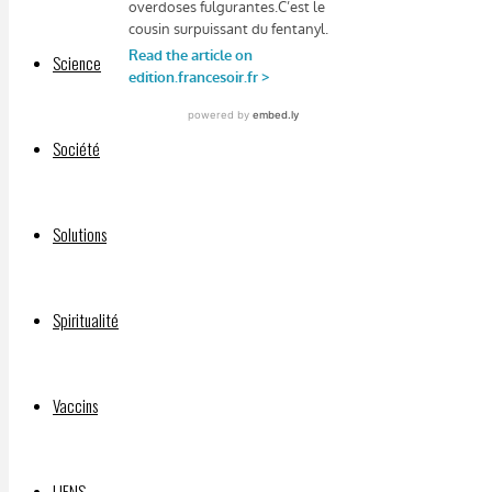
Science
Société
Solutions
Facebook
Spiritualité
Mastodon
Email
Pourquoi
Share
Vaccins
tout le
monde
quitte
LIENS