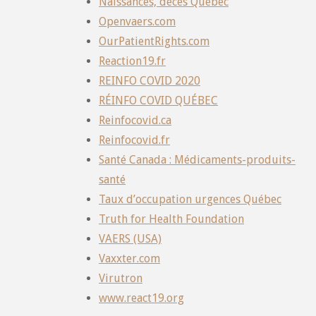
Naissances, décès Québec
Openvaers.com
OurPatientRights.com
Reaction19.fr
REINFO COVID 2020
RÉINFO COVID QUÉBEC
Reinfocovid.ca
Reinfocovid.fr
Santé Canada : Médicaments-produits-
santé
Taux d’occupation urgences Québec
Truth for Health Foundation
VAERS (USA)
Vaxxter.com
Virutron
www.react19.org