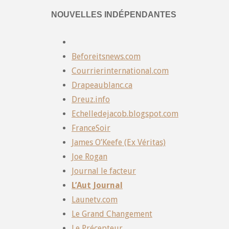
NOUVELLES INDÉPENDANTES
Beforeitsnews.com
Courrierinternational.com
Drapeaublanc.ca
Dreuz.info
Echelledejacob.blogspot.com
FranceSoir
James O’Keefe (Ex Véritas)
Joe Rogan
Journal le facteur
L’Aut Journal
Launetv.com
Le Grand Changement
Le Précepteur