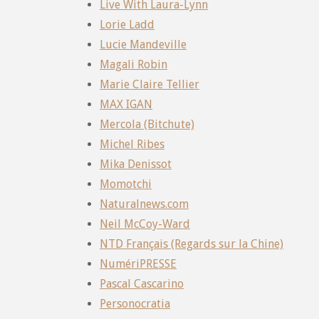
Live With Laura-Lynn
Lorie Ladd
Lucie Mandeville
Magali Robin
Marie Claire Tellier
MAX IGAN
Mercola (Bitchute)
Michel Ribes
Mika Denissot
Momotchi
Naturalnews.com
Neil McCoy-Ward
NTD Français (Regards sur la Chine)
NumériPRESSE
Pascal Cascarino
Personocratia