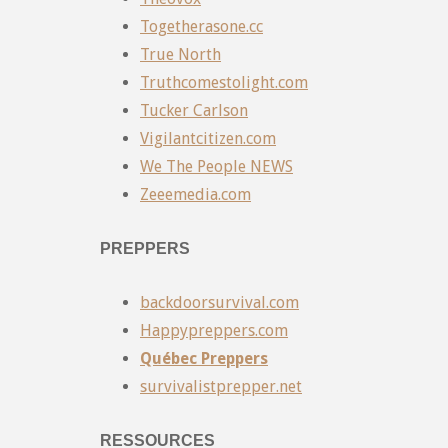
Togetherasone.cc
True North
Truthcomestolight.com
Tucker Carlson
Vigilantcitizen.com
We The People NEWS
Zeeemedia.com
PREPPERS
backdoorsurvival.com
Happypreppers.com
Québec Preppers
survivalistprepper.net
RESSOURCES