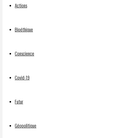
Actions
le
Bioéthique
fentanyl
Conscience
Par
Covid-19
DELPHIAVALON
15 août
2025
Futur
15 août
2025
Géopolitique