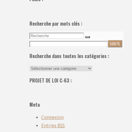
Recherche par mots clés :
Recherche
Recherche
pour:
Recherche dans toutes les catégories :
Recherche
dans
PROJET DE LOI C-63 :
toutes
les
catégories
Meta
:
Connexion
Entries
RSS