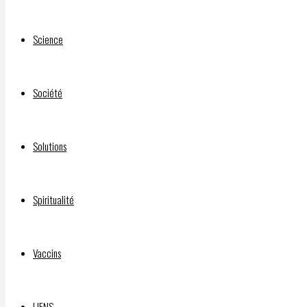
Science
DOCUMENTAIRE “SILENCE, ON VACCINE” :
Société
©2026 INFOS LIBRES
Solutions
Spiritualité
Vaccins
LIENS