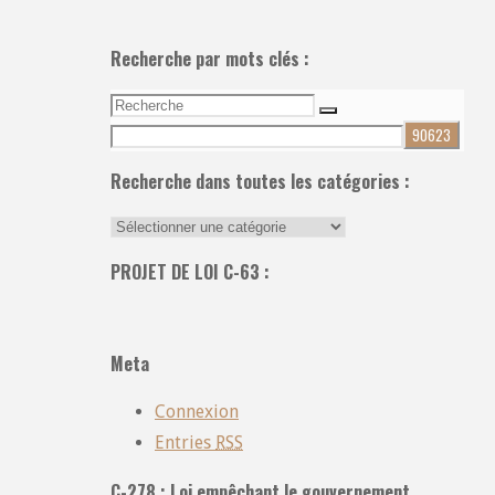
Recherche par mots clés :
Recherche
Recherche
pour:
Recherche dans toutes les catégories :
Recherche
dans
PROJET DE LOI C-63 :
toutes
les
catégories
Meta
:
Connexion
Entries
RSS
C-278 : Loi empêchant le gouvernement