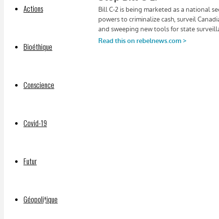
Actions
Bioéthique
Le nouveau projet de loi C-2 de Mark Carney prétend 
Conscience
attaque généralisée contre la vie privée des Canadien
d’accéder à vos comptes en ligne, sans mandat, et é
dollars en espèces. Cela n’a rien à voir avec la lutte 
Covid-19
place d’un État surveillant. Signez la pétition dès 
Futur
Facebook
Mastodon
Géopolitique
Email