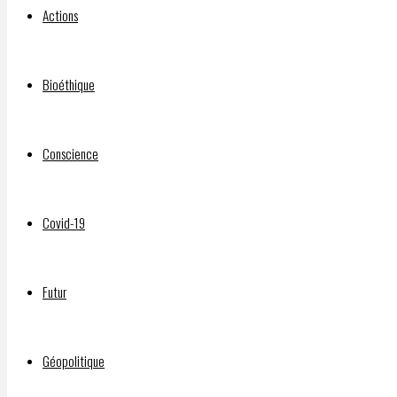
Actions
WORLD
Bioéthique
ON
Conscience
MUTE
Covid-19
(available
Futur
in
Géopolitique