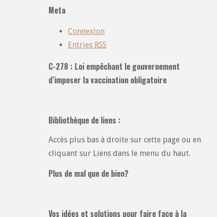
catégories
Meta
:
Connexion
Entries
RSS
C-278 : Loi empêchant le gouvernement
d’imposer la vaccination obligatoire
Bibliothèque de liens :
Accès plus bas à droite sur cette page ou en
cliquant sur Liens dans le menu du haut.
Plus de mal que de bien?
Vos idées et solutions pour faire face à la