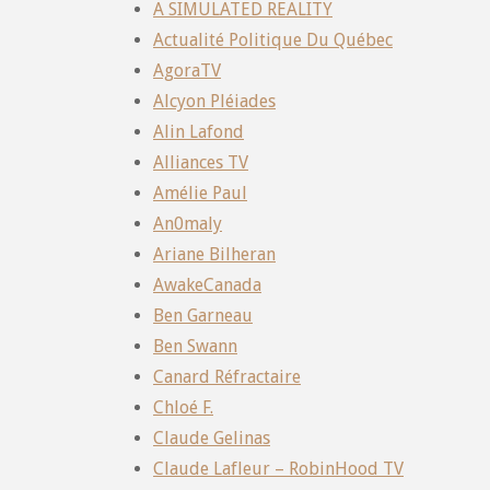
A SIMULATED REALITY
Actualité Politique Du Québec
AgoraTV
Alcyon Pléiades
Alin Lafond
Alliances TV
Amélie Paul
An0maly
Ariane Bilheran
AwakeCanada
Ben Garneau
Ben Swann
Canard Réfractaire
Chloé F.
Claude Gelinas
Claude Lafleur – RobinHood TV