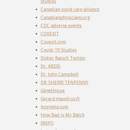
studies
Canadian covid care alliance
Canadianphysicians.org
CDC adverse events
COVEXIT
Covexit.com
Covid-19 Studies
Didier Raoult Twitter
Dr. ARDIS
Dr. John Campbell
DR. SHERRI TENPENNY
Gènéthique
Gerard.maudrux.fr
hcqmeta.com
How Bad is My Batch
INSPQ