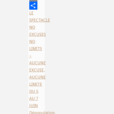
Email
LE
Share
SPECTACLE
NO
EXCUSES
NO
LIMITS
–
AUCUNE
EXCUSE,
AUCUNE
LIMITE
DU 5
AU 7
JUIN
Dépopulation