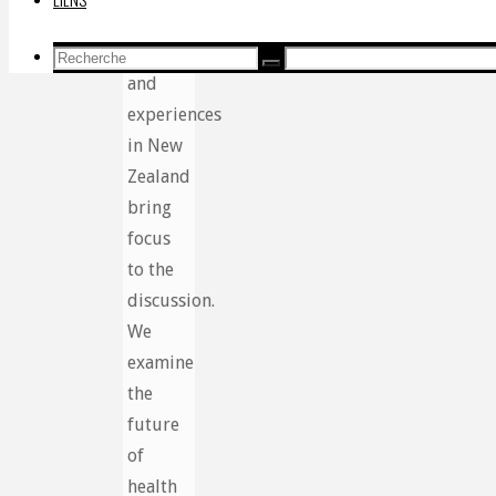
Willoughby’s
insights
Recherche
Recherche
Recherche
and
pour:
experiences
in New
Zealand
bring
focus
to the
discussion.
We
examine
the
future
of
health