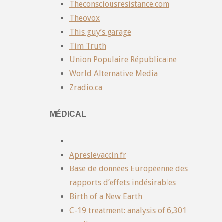
Theconsciousresistance.com
Theovox
This guy’s garage
Tim Truth
Union Populaire Républicaine
World Alternative Media
Zradio.ca
MÉDICAL
Apreslevaccin.fr
Base de données Européenne des
rapports d’effets indésirables
Birth of a New Earth
C-19 treatment: analysis of 6,301