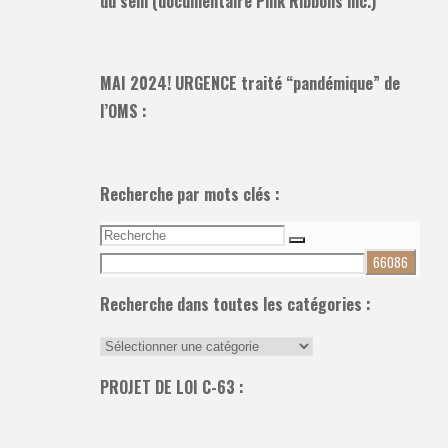
du sein (documentaire Pink Ribbons inc.)
MAI 2024! URGENCE traité “pandémique” de
l’OMS :
Recherche par mots clés :
Recherche
Recherche
pour:
Recherche dans toutes les catégories :
Recherche
dans
PROJET DE LOI C-63 :
toutes
les