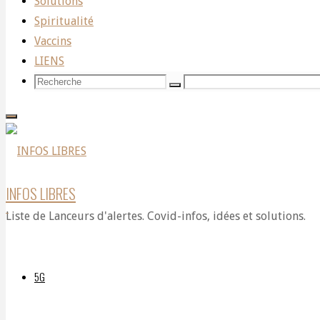
Solutions
Spiritualité
and
Vaccins
LIENS
Recherche
Recherche
Recherche
I
pour:
discuss
INFOS LIBRES
Liste de Lanceurs d'alertes. Covid-infos, idées et solutions.
my
5G
book