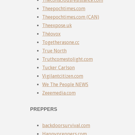
Theconsciousresistance.com
Theepochtimes.com
Theepochtimes.com (CAN)
Theexpose.uk
Théovox
Togetherasone.cc
True North
Truthcomestolight.com
Tucker Carlson
Vigilantcitizen.com
We The People NEWS
Zeeemedia.com
PREPPERS
backdoorsurvival.com
Happypreppers.com