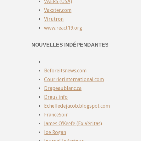
VAERS (USA)
Vaxxter.com
Virutron
www.react19.org
NOUVELLES INDÉPENDANTES
Beforeitsnews.com
Courrierinternational.com
Drapeaublanc.ca
Dreuz.info
Echelledejacob.blogspot.com
FranceSoir
James O’Keefe (Ex Véritas)
Joe Rogan