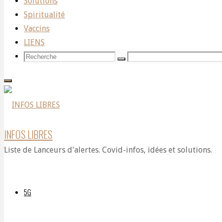
Solutions
Témoignages
BOHÉMIER
Spiritualité
Vaccins
CONFÉRENCE
LIENS
Recherche
Recherche
Recherche
pour:
SUR
LA
INFOS LIBRES
Liste de Lanceurs d'alertes. Covid-infos, idées et solutions.
PÉDOCRIMINALITÉ
5G
ET