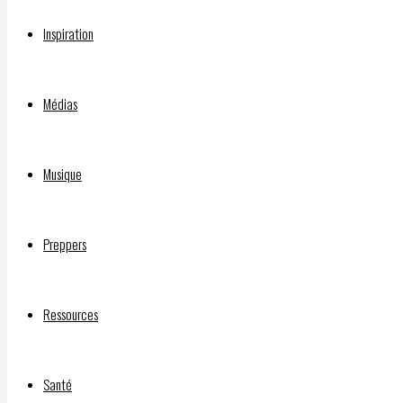
Inspiration
HÉBERT
Médias
&
Musique
MYRIAM
Preppers
BOHÉMIER
Ressources
Par
Santé
FUTURNEUF