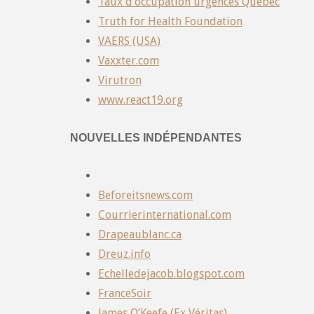
Taux d’occupation urgences Québec
Truth for Health Foundation
VAERS (USA)
Vaxxter.com
Virutron
www.react19.org
NOUVELLES INDÉPENDANTES
Beforeitsnews.com
Courrierinternational.com
Drapeaublanc.ca
Dreuz.info
Echelledejacob.blogspot.com
FranceSoir
James O’Keefe (Ex Véritas)