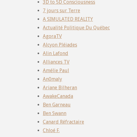
3D to 5D Consciousness
7 jours sur Terre
A SIMULATED REALITY
Actualité Politique Du Québec
AgoraTV
Alcyon Pléiades
Alin Lafond
Alliances TV
Amélie Paul
An0maly
Ariane Bilheran
AwakeCanada
Ben Garneau
Ben Swann
Canard Réfractaire
Chloé F.