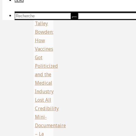
Dr.
Share
Mary
Recherche
Recherche
Recherche
Talley
pour:
Bowden:
How
Vaccines
Got
Politicized
and the
Medical
Industry
Lost All
Credibility
Mini-
Documentaire
– La