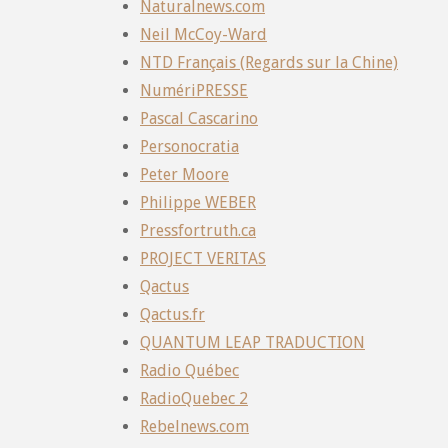
Naturalnews.com
Neil McCoy-Ward
NTD Français (Regards sur la Chine)
NumériPRESSE
Pascal Cascarino
Personocratia
Peter Moore
Philippe WEBER
Pressfortruth.ca
PROJECT VERITAS
Qactus
Qactus.fr
QUANTUM LEAP TRADUCTION
Radio Québec
RadioQuebec 2
Rebelnews.com