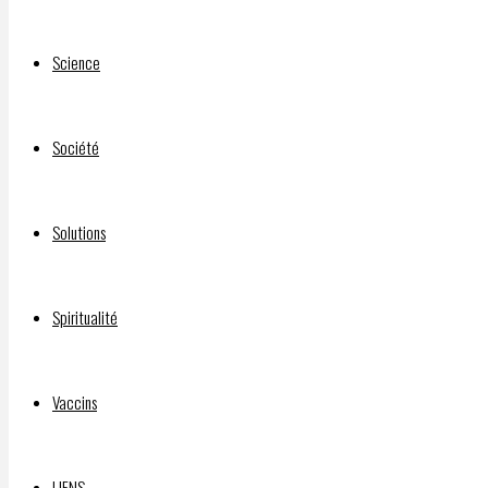
20 mai
2025
Science
20 mai
2025
Société
Vidéo
de 3 h
30
Solutions
Spiritualité
Vaccins
Facebook
Mastodon
Email
LIENS