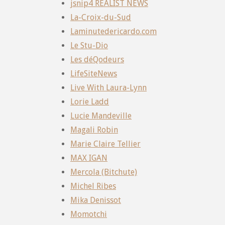
jsnip4 REALIST NEWS
La-Croix-du-Sud
Laminutedericardo.com
Le Stu-Dio
Les déQodeurs
LifeSiteNews
Live With Laura-Lynn
Lorie Ladd
Lucie Mandeville
Magali Robin
Marie Claire Tellier
MAX IGAN
Mercola (Bitchute)
Michel Ribes
Mika Denissot
Momotchi