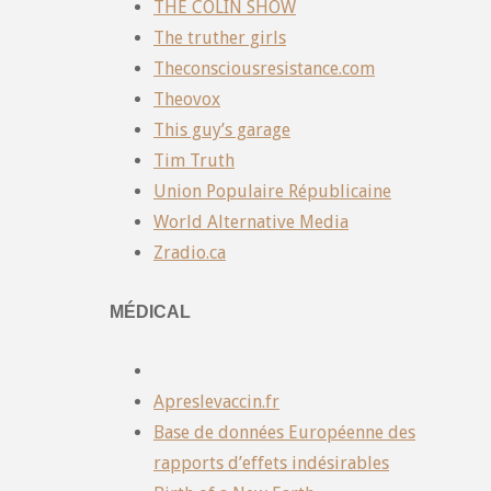
THE COLIN SHOW
The truther girls
Theconsciousresistance.com
Theovox
This guy’s garage
Tim Truth
Union Populaire Républicaine
World Alternative Media
Zradio.ca
MÉDICAL
Apreslevaccin.fr
Base de données Européenne des
rapports d’effets indésirables