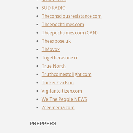
SUD RADIO
Theconsciousresistance.com
Theepochtimes.com
Theepochtimes.com (CAN)
Theexpose.uk
Théovox
Togetherasone.cc
True North
Truthcomestolight.com
Tucker Carlson
Vigilantcitizen.com
We The People NEWS
Zeeemedia.com
PREPPERS