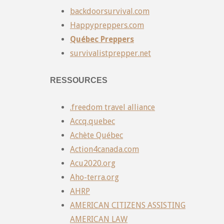
backdoorsurvival.com
Happypreppers.com
Québec Preppers
survivalistprepper.net
RESSOURCES
.freedom travel alliance
Accq.quebec
Achète Québec
Action4canada.com
Acu2020.org
Aho-terra.org
AHRP
AMERICAN CITIZENS ASSISTING
AMERICAN LAW