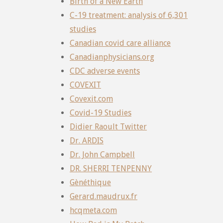
Birth of a New Earth
C-19 treatment: analysis of 6,301
studies
Canadian covid care alliance
Canadianphysicians.org
CDC adverse events
COVEXIT
Covexit.com
Covid-19 Studies
Didier Raoult Twitter
Dr. ARDIS
Dr. John Campbell
DR. SHERRI TENPENNY
Gènéthique
Gerard.maudrux.fr
hcqmeta.com