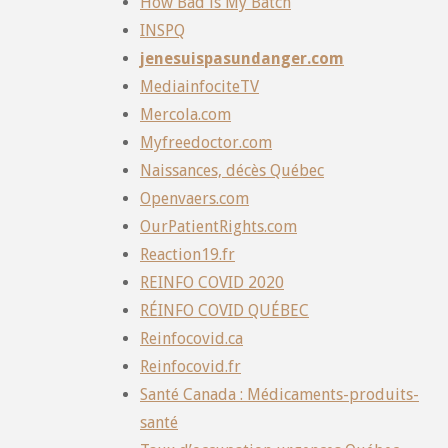
How Bad is My Batch
INSPQ
jenesuispasundanger.com
MediainfociteTV
Mercola.com
Myfreedoctor.com
Naissances, décès Québec
Openvaers.com
OurPatientRights.com
Reaction19.fr
REINFO COVID 2020
RÉINFO COVID QUÉBEC
Reinfocovid.ca
Reinfocovid.fr
Santé Canada : Médicaments-produits-
santé