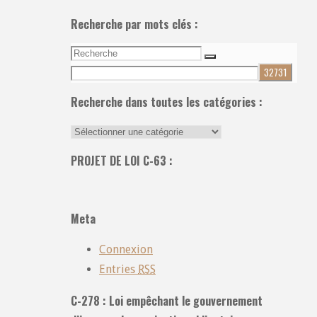
Recherche par mots clés :
Recherche
Recherche
pour:
Recherche dans toutes les catégories :
Recherche
dans
PROJET DE LOI C-63 :
toutes
les
catégories
Meta
:
Connexion
Entries
RSS
C-278 : Loi empêchant le gouvernement