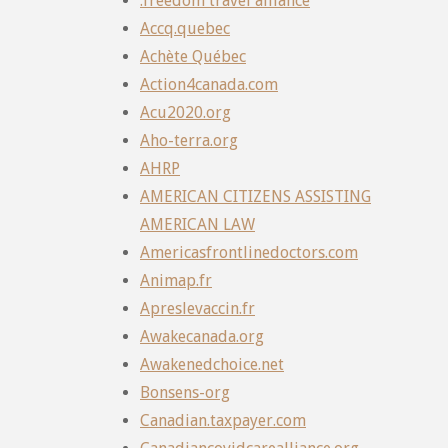
.freedom travel alliance
Accq.quebec
Achète Québec
Action4canada.com
Acu2020.org
Aho-terra.org
AHRP
AMERICAN CITIZENS ASSISTING
AMERICAN LAW
Americasfrontlinedoctors.com
Animap.fr
Apreslevaccin.fr
Awakecanada.org
Awakenedchoice.net
Bonsens-org
Canadian.taxpayer.com