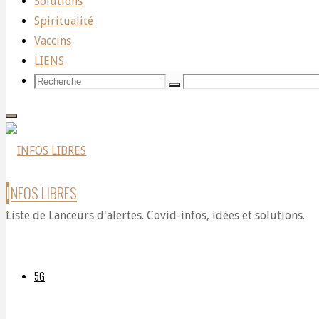
Solutions
Spiritualité
The
Vaccins
LIENS
Recherche
Recherche
Recherche
Silenced
pour:
Official
I
N
F
O
S
L
I
B
R
E
S
Liste de Lanceurs d'alertes. Covid-infos, idées et solutions.
Movie
5G
Par