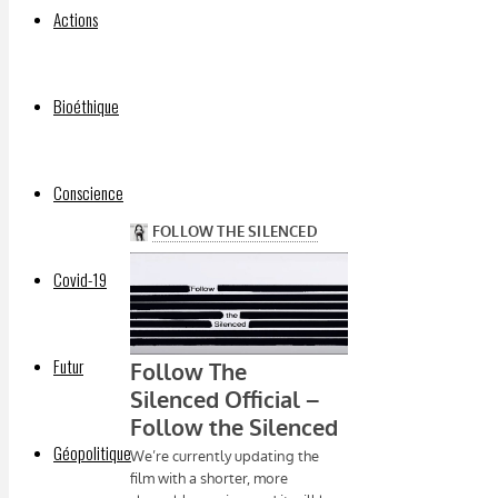
DELPHIAVALON
Actions
17 mai
2025
18 mai
Bioéthique
2025
Conscience
Covid-19
Futur
Géopolitique