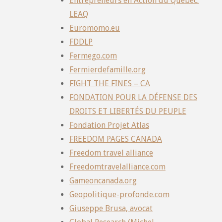
Entrepreneurs en Action du Québec:
LEAQ
Euromomo.eu
FDDLP
Fermego.com
Fermierdefamille.org
FIGHT THE FINES – CA
FONDATION POUR LA DÉFENSE DES
DROITS ET LIBERTÉS DU PEUPLE
Fondation Projet Atlas
FREEDOM PAGES CANADA
Freedom travel alliance
Freedomtravelalliance.com
Gameoncanada.org
Geopolitique-profonde.com
Giuseppe Brusa, avocat