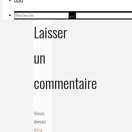
nazi?
Recherche
Recherche
Recherche
pour:
Laisser
un
commentaire
Vous
devez
être