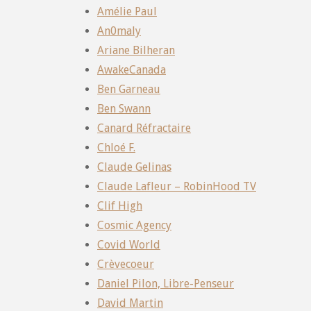
Amélie Paul
An0maly
Ariane Bilheran
AwakeCanada
Ben Garneau
Ben Swann
Canard Réfractaire
Chloé F.
Claude Gelinas
Claude Lafleur – RobinHood TV
Clif High
Cosmic Agency
Covid World
Crèvecoeur
Daniel Pilon, Libre-Penseur
David Martin