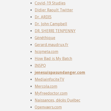
Covid-19 Studies
Didier Raoult Twitter
Dr. ARDIS
Dr. John Campbell
DR. SHERRI TENPENNY
Gènéthique
Gerard.maudrux.fr
hcqmeta.com
How Bad is My Batch
INSPQ
jenesuispasundanger.com
MediainfociteTV
Mercola.com
Myfreedoctor.com
Naissances, décès Québec
Openvaers.com