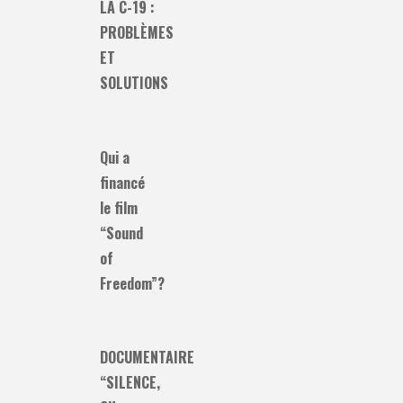
LA C-19 :
PROBLÈMES
ET
SOLUTIONS
Qui a
financé
le film
“Sound
of
Freedom”?
DOCUMENTAIRE
“SILENCE,