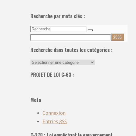
Recherche par mots clés :
Recherche
Recherche
pour:
Recherche dans toutes les catégories :
Recherche
dans
PROJET DE LOI C-63 :
toutes
les
catégories
Meta
:
Connexion
Entries
RSS
C-278 : Loi empêchant le gouvernement