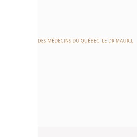
NT DU COLLÈGE DES MÉDECINS DU QUÉBEC, LE DR MAURIL
action !
e
ntaire.