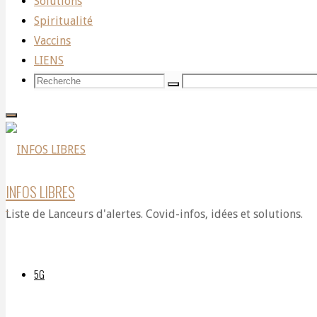
Solutions
Spiritualité
Vaccins
LIENS
Recherche
Recherche
Recherche
pour:
INFOS LIBRES
Liste de Lanceurs d'alertes. Covid-infos, idées et solutions.
5G
https://www.youtube.com/live/9pzY8f-9obE