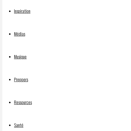
Inspiration
INJECTIONS EXPÉRIMENTALES CONTRE LA C-19 : PROBLÈMES 
Médias
Qui a financé le film “Sound of Freedom”?
Musique
DOCUMENTAIRE “SILENCE, ON VACCINE” :
Preppers
©2026 INFOS LIBRES
Ressources
Santé