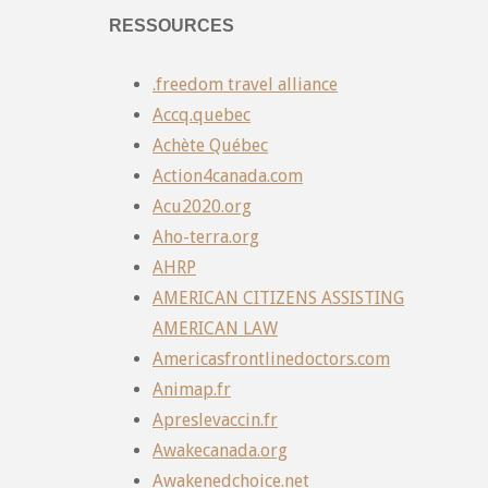
RESSOURCES
.freedom travel alliance
Accq.quebec
Achète Québec
Action4canada.com
Acu2020.org
Aho-terra.org
AHRP
AMERICAN CITIZENS ASSISTING
AMERICAN LAW
Americasfrontlinedoctors.com
Animap.fr
Apreslevaccin.fr
Awakecanada.org
Awakenedchoice.net