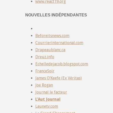
www.react19.org
NOUVELLES INDÉPENDANTES
Beforeitsnews.com
Courrierinternational.com
Drapeaublanc.ca
Dreuz.info
Echelledejacob.blogspot.com
FranceSoir
James O’Keefe (Ex Véritas)
Joe Rogan
Journal le facteur
L’Aut Journal
Launetv.com