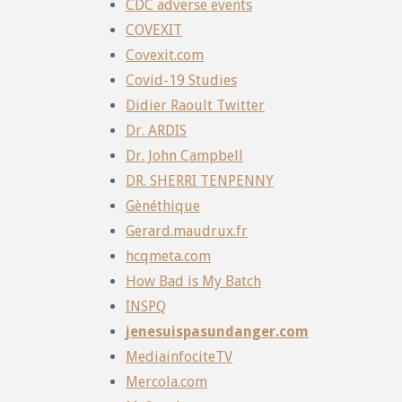
CDC adverse events
COVEXIT
Covexit.com
Covid-19 Studies
Didier Raoult Twitter
Dr. ARDIS
Dr. John Campbell
DR. SHERRI TENPENNY
Gènéthique
Gerard.maudrux.fr
hcqmeta.com
How Bad is My Batch
INSPQ
jenesuispasundanger.com
MediainfociteTV
Mercola.com