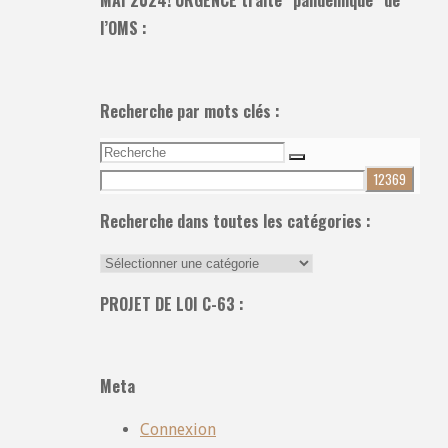
MAI 2024! URGENCE traité “pandémique” de
l’OMS :
Recherche par mots clés :
Recherche
Recherche
pour:
Recherche dans toutes les catégories :
Recherche
dans
PROJET DE LOI C-63 :
toutes
les
catégories
Meta
:
Connexion