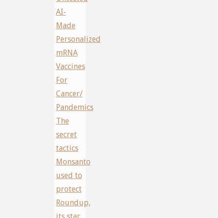
AI-
Made
Personalized
mRNA
Vaccines
For
Cancer/
Pandemics
The
secret
tactics
Monsanto
used to
protect
Roundup,
its star