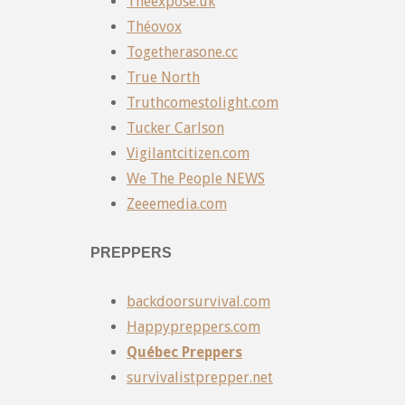
Theexpose.uk
Théovox
Togetherasone.cc
True North
Truthcomestolight.com
Tucker Carlson
Vigilantcitizen.com
We The People NEWS
Zeeemedia.com
PREPPERS
backdoorsurvival.com
Happypreppers.com
Québec Preppers
survivalistprepper.net