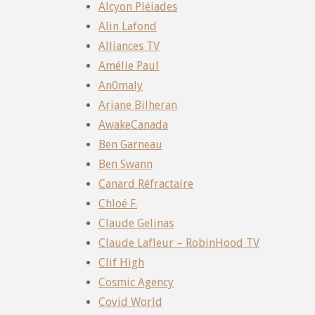
Alcyon Pléiades
Alin Lafond
Alliances TV
Amélie Paul
An0maly
Ariane Bilheran
AwakeCanada
Ben Garneau
Ben Swann
Canard Réfractaire
Chloé F.
Claude Gelinas
Claude Lafleur – RobinHood TV
Clif High
Cosmic Agency
Covid World