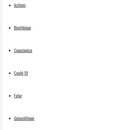
to
Actions
Blow
Bioéthique
People’s
Conscience
Homes
Covid-19
to
Futur
Smithereens
Géopolitique