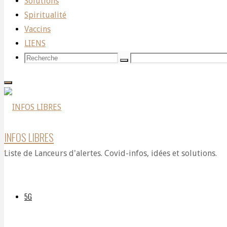
Regarding
Solutions
Spiritualité
Vaccins
Smart
LIENS
Recherche
Recherche
Recherche
pour:
Meters
Being
INFOS LIBRES
Liste de Lanceurs d'alertes. Covid-infos, idées et solutions.
Used
5G