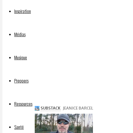
Inspiration
Par
DELPHIAVALON
Médias
26
janvier
2025
Musique
26
janvier
Preppers
2025
Ressources
Santé