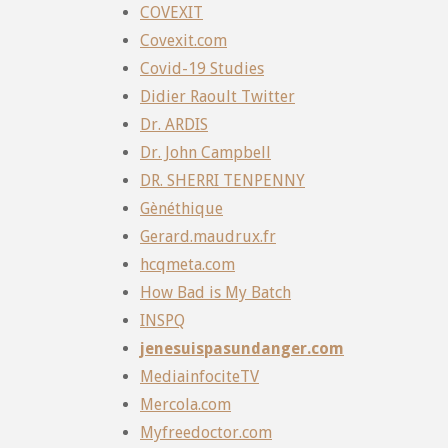
COVEXIT
Covexit.com
Covid-19 Studies
Didier Raoult Twitter
Dr. ARDIS
Dr. John Campbell
DR. SHERRI TENPENNY
Gènéthique
Gerard.maudrux.fr
hcqmeta.com
How Bad is My Batch
INSPQ
jenesuispasundanger.com
MediainfociteTV
Mercola.com
Myfreedoctor.com