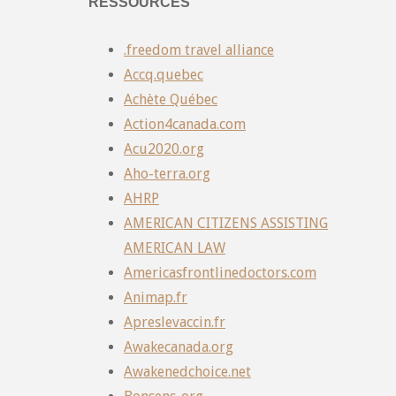
RESSOURCES
.freedom travel alliance
Accq.quebec
Achète Québec
Action4canada.com
Acu2020.org
Aho-terra.org
AHRP
AMERICAN CITIZENS ASSISTING
AMERICAN LAW
Americasfrontlinedoctors.com
Animap.fr
Apreslevaccin.fr
Awakecanada.org
Awakenedchoice.net