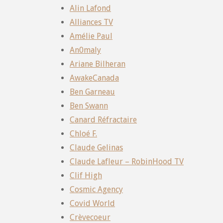
Alin Lafond
Alliances TV
Amélie Paul
An0maly
Ariane Bilheran
AwakeCanada
Ben Garneau
Ben Swann
Canard Réfractaire
Chloé F.
Claude Gelinas
Claude Lafleur – RobinHood TV
Clif High
Cosmic Agency
Covid World
Crèvecoeur