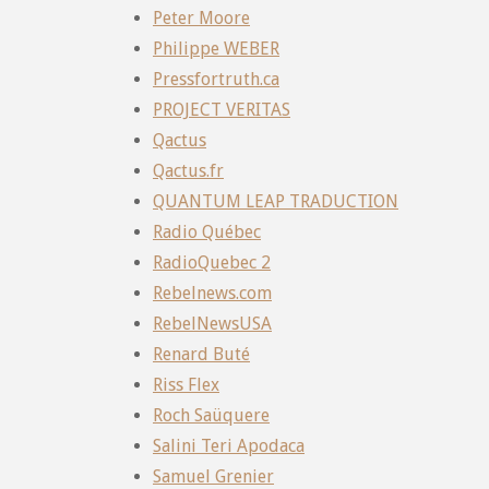
Peter Moore
Philippe WEBER
Pressfortruth.ca
PROJECT VERITAS
Qactus
Qactus.fr
QUANTUM LEAP TRADUCTION
Radio Québec
RadioQuebec 2
Rebelnews.com
RebelNewsUSA
Renard Buté
Riss Flex
Roch Saüquere
Salini Teri Apodaca
Samuel Grenier