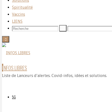
Solutions
Technologie
Spiritualité
Vaccins
LIENS
Autosuffisance
Recherche
Recherche
Recherche
pour:
Sans
Terrain
I
N
F
O
S
L
I
B
R
E
S
Liste de Lanceurs d'alertes. Covid-infos, idées et solutions.
:
5G