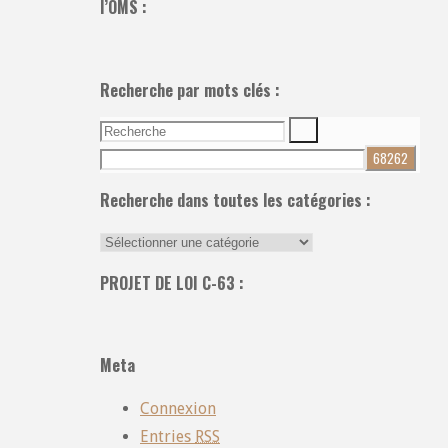
l’OMS :
Recherche par mots clés :
Recherche
Recherche
pour:
Recherche dans toutes les catégories :
Recherche
dans
PROJET DE LOI C-63 :
toutes
les
catégories
Meta
:
Connexion
Entries
RSS