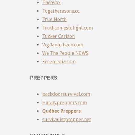
Théovox
Togetherasone.cc
True North
Truthcomestolight.com
Tucker Carlson
Vigilantcitizen.com
We The People NEWS
Zeeemedia.com
PREPPERS
backdoorsurvival.com
Happypreppers.com
Québec Preppers
survivalistprepper.net