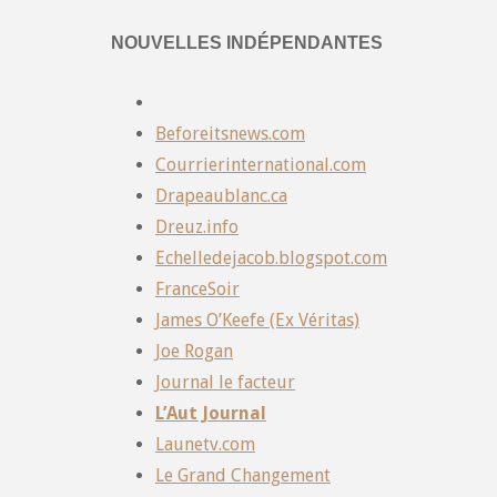
NOUVELLES INDÉPENDANTES
Beforeitsnews.com
Courrierinternational.com
Drapeaublanc.ca
Dreuz.info
Echelledejacob.blogspot.com
FranceSoir
James O’Keefe (Ex Véritas)
Joe Rogan
Journal le facteur
L’Aut Journal
Launetv.com
Le Grand Changement