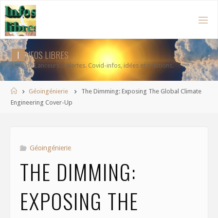
Aller
au
contenu
I
N
F
O
S
L
I
B
R
E
S
Liste de Lanceurs d'alertes. Covid-infos, idées et solutions.
Accueil
Géoingénierie
The Dimming: Exposing The Global Climate
Engineering Cover-Up
Géoingénierie
THE DIMMING:
EXPOSING THE