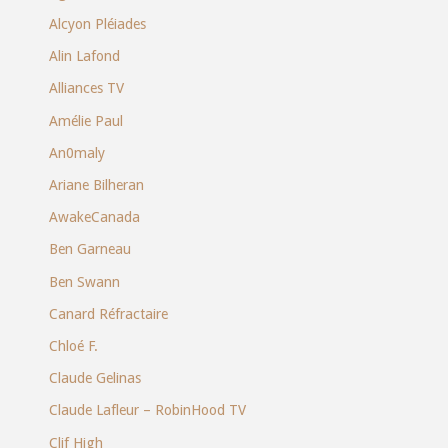
Alcyon Pléiades
Alin Lafond
Alliances TV
Amélie Paul
An0maly
Ariane Bilheran
AwakeCanada
Ben Garneau
Ben Swann
Canard Réfractaire
Chloé F.
Claude Gelinas
Claude Lafleur – RobinHood TV
Clif High