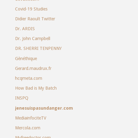
Covid-19 Studies
Didier Raoult Twitter
Dr. ARDIS
Dr. John Campbell
DR. SHERRI TENPENNY
Gènéthique
Gerard.maudrux.fr
hcqmeta.com
How Bad is My Batch
INSPQ
jenesuispasundanger.com
MediainfociteTV
Mercola.com
Myfreedoctor.com