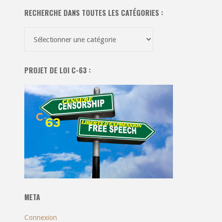
RECHERCHE DANS TOUTES LES CATÉGORIES :
Recherche
dans
toutes
PROJET DE LOI C-63 :
les
catégories
:
META
Connexion