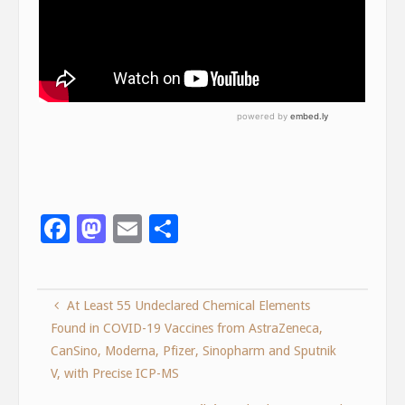
F
M
E
S
ac
as
m
h
e
to
ai
ar
At Least 55 Undeclared Chemical Elements
b
d
l
e
Found in COVID-19 Vaccines from AstraZeneca,
o
o
CanSino, Moderna, Pfizer, Sinopharm and Sputnik
o
n
V, with Precise ICP-MS
k