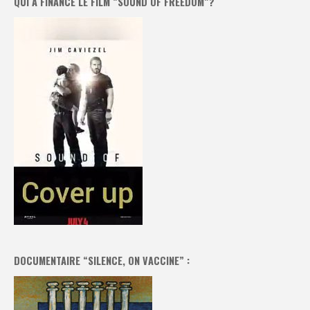
QUI A FINANCÉ LE FILM “SOUND OF FREEDOM”?
DOCUMENTAIRE “SILENCE, ON VACCINE” :