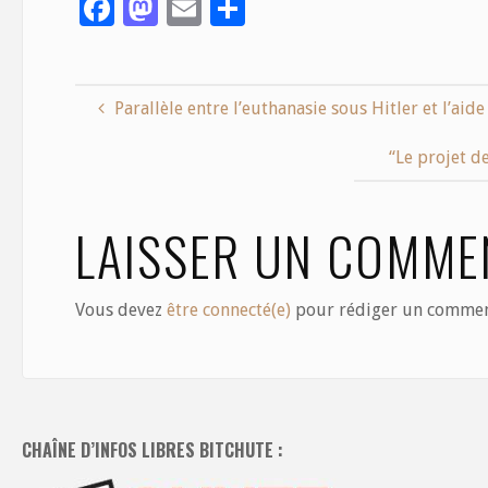
F
M
E
S
ac
as
m
h
e
to
ai
ar
b
d
l
e
Parallèle entre l’euthanasie sous Hitler et l’ai
o
o
“Le projet d
o
n
k
LAISSER UN COMME
Vous devez
être connecté(e)
pour rédiger un commen
CHAÎNE D’INFOS LIBRES BITCHUTE :