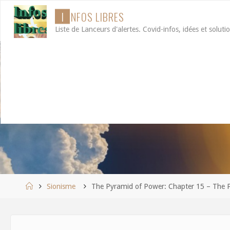
Aller
I
N
F
O
S
L
I
B
R
E
S
au
Liste de Lanceurs d'alertes. Covid-infos, idées et soluti
contenu
Accueil
Sionisme
The Pyramid of Power: Chapter 15 – The 