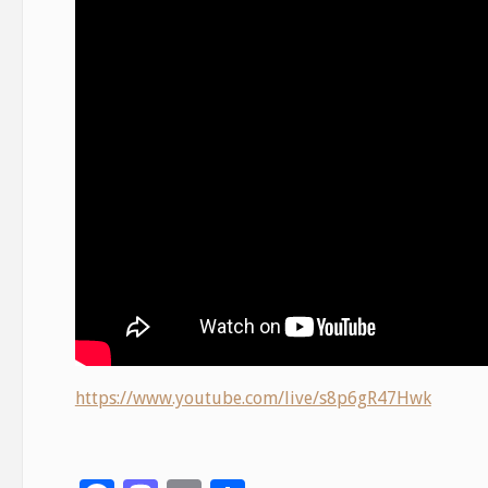
https://www.youtube.com/live/s8p6gR47Hwk