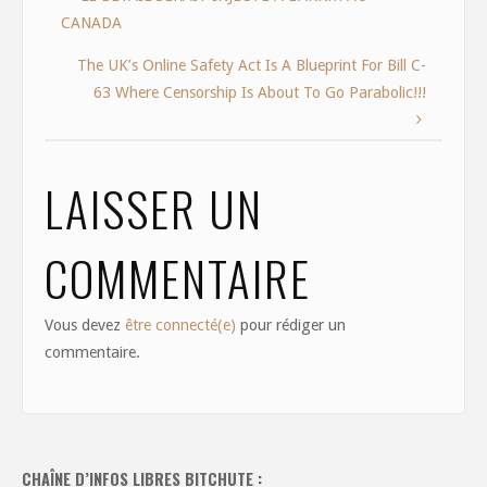
b
d
l
e
CANADA
o
o
o
n
The UK’s Online Safety Act Is A Blueprint For Bill C-
63 Where Censorship Is About To Go Parabolic!!!
k
LAISSER UN
COMMENTAIRE
Vous devez
être connecté(e)
pour rédiger un
commentaire.
CHAÎNE D’INFOS LIBRES BITCHUTE :