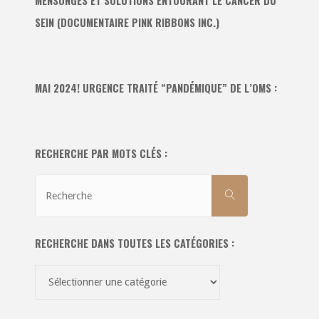
MENSONGES ET SOLUTIONS ENTOURANT LE CANCER DU
SEIN (DOCUMENTAIRE PINK RIBBONS INC.)
MAI 2024! URGENCE TRAITÉ “PANDÉMIQUE” DE L’OMS :
RECHERCHE PAR MOTS CLÉS :
Recherche
RECHERCHE
pour:
RECHERCHE DANS TOUTES LES CATÉGORIES :
Recherche
dans
toutes