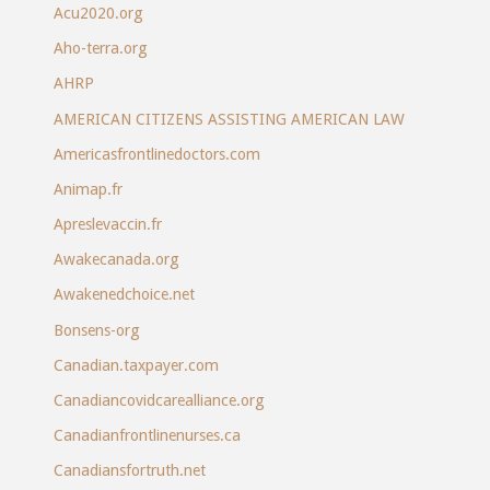
Acu2020.org
Aho-terra.org
AHRP
AMERICAN CITIZENS ASSISTING AMERICAN LAW
Americasfrontlinedoctors.com
Animap.fr
Apreslevaccin.fr
Awakecanada.org
Awakenedchoice.net
Bonsens-org
Canadian.taxpayer.com
Canadiancovidcarealliance.org
Canadianfrontlinenurses.ca
Canadiansfortruth.net