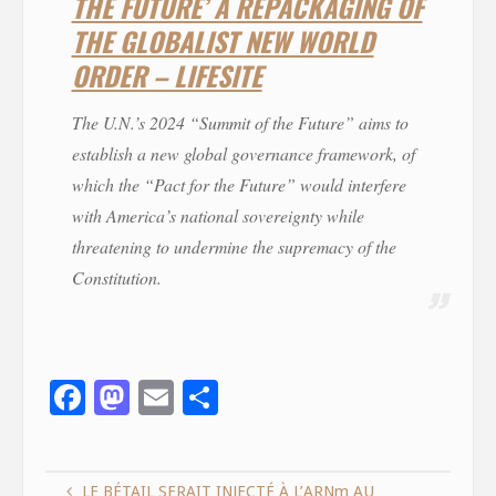
THE FUTURE’ A REPACKAGING OF
THE GLOBALIST NEW WORLD
ORDER – LIFESITE
The U.N.’s 2024 “Summit of the Future” aims to
establish a new global governance framework, of
which the “Pact for the Future” would interfere
with America’s national sovereignty while
threatening to undermine the supremacy of the
Constitution.
F
M
E
S
ac
as
m
h
e
to
ai
ar
LE BÉTAIL SERAIT INJECTÉ À L’ARNm AU