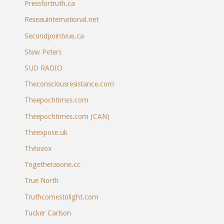
Pressfortruth.ca
Reseauinternational.net
Secondpointvue.ca
Stew Peters
SUD RADIO
Theconsciousresistance.com
Theepochtimes.com
Theepochtimes.com (CAN)
Theexpose.uk
Théovox
Togetherasone.cc
True North
Truthcomestolight.com
Tucker Carlson