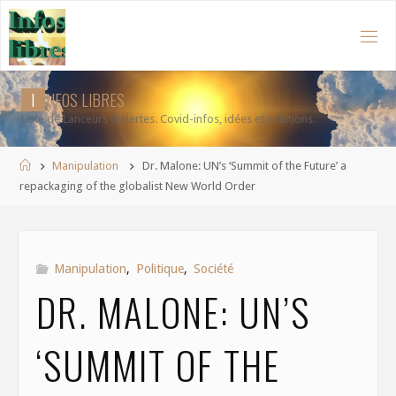
Aller
au
contenu
I
N
F
O
S
L
I
B
R
E
S
Liste de Lanceurs d'alertes. Covid-infos, idées et solutions.
Accueil
Manipulation
Dr. Malone: UN’s ‘Summit of the Future’ a
repackaging of the globalist New World Order
Manipulation
,
Politique
,
Société
DR. MALONE: UN’S
‘SUMMIT OF THE