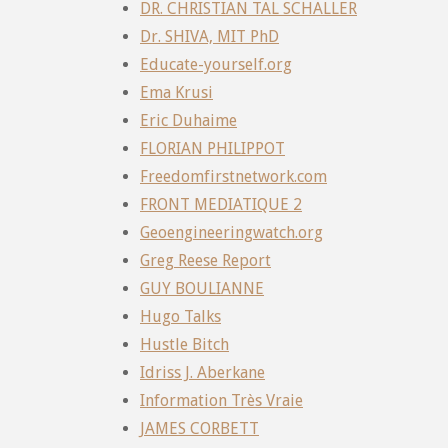
DR. CHRISTIAN TAL SCHALLER
Dr. SHIVA, MIT PhD
Educate-yourself.org
Ema Krusi
Eric Duhaime
FLORIAN PHILIPPOT
Freedomfirstnetwork.com
FRONT MEDIATIQUE 2
Geoengineeringwatch.org
Greg Reese Report
GUY BOULIANNE
Hugo Talks
Hustle Bitch
Idriss J. Aberkane
Information Très Vraie
JAMES CORBETT