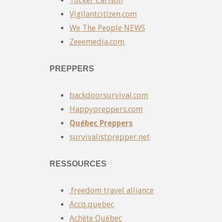
Tucker Carlson
Vigilantcitizen.com
We The People NEWS
Zeeemedia.com
PREPPERS
backdoorsurvival.com
Happypreppers.com
Québec Preppers
survivalistprepper.net
RESSOURCES
.freedom travel alliance
Accq.quebec
Achète Québec