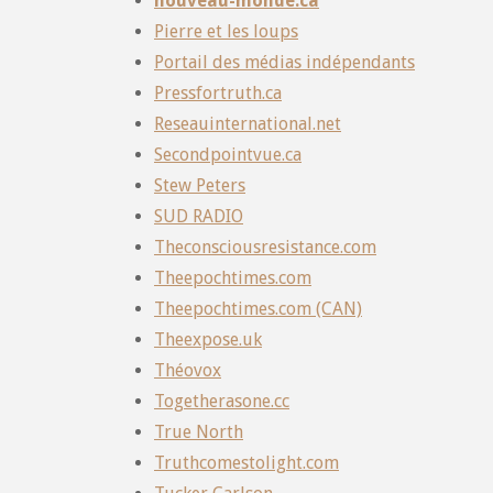
nouveau-monde.ca
Pierre et les loups
Portail des médias indépendants
Pressfortruth.ca
Reseauinternational.net
Secondpointvue.ca
Stew Peters
SUD RADIO
Theconsciousresistance.com
Theepochtimes.com
Theepochtimes.com (CAN)
Theexpose.uk
Théovox
Togetherasone.cc
True North
Truthcomestolight.com