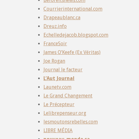
Beforeitsnews.com
Courrierinternational.com
Drapeaublanc.ca
Dreuz.info
Echelledejacob.blogspot.com
FranceSoir
James O’Keefe (Ex Véritas)
Joe Rogan
Journal le facteur
L’Aut Journal
Launetv.com
Le Grand Changement
Le Précepteur
Lelibrepenseur.org
lesmoutonsrebelles.com
LIBRE MÉDIA