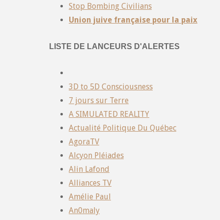
Stop Bombing Civilians
Union juive française pour la paix
LISTE DE LANCEURS D'ALERTES
3D to 5D Consciousness
7 jours sur Terre
A SIMULATED REALITY
Actualité Politique Du Québec
AgoraTV
Alcyon Pléiades
Alin Lafond
Alliances TV
Amélie Paul
An0maly