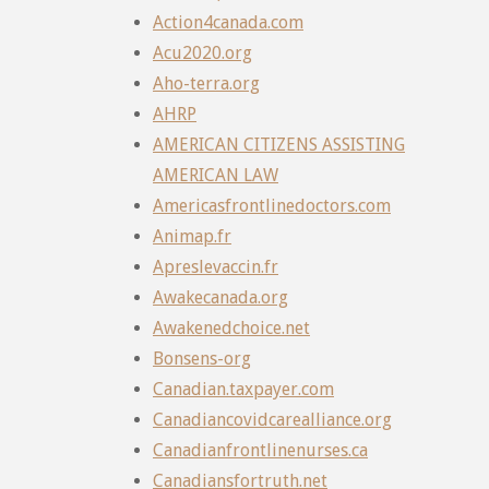
Action4canada.com
Acu2020.org
Aho-terra.org
AHRP
AMERICAN CITIZENS ASSISTING
AMERICAN LAW
Americasfrontlinedoctors.com
Animap.fr
Apreslevaccin.fr
Awakecanada.org
Awakenedchoice.net
Bonsens-org
Canadian.taxpayer.com
Canadiancovidcarealliance.org
Canadianfrontlinenurses.ca
Canadiansfortruth.net