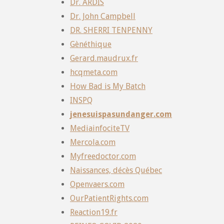
Dr. ARDIS
Dr. John Campbell
DR. SHERRI TENPENNY
Gènéthique
Gerard.maudrux.fr
hcqmeta.com
How Bad is My Batch
INSPQ
jenesuispasundanger.com
MediainfociteTV
Mercola.com
Myfreedoctor.com
Naissances, décès Québec
Openvaers.com
OurPatientRights.com
Reaction19.fr