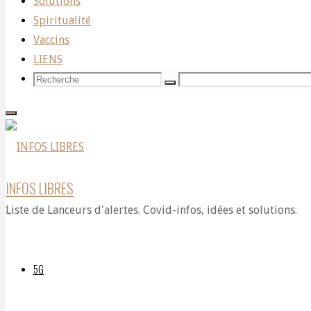
Solutions
Traité
Spiritualité
OMS
,
Vaccins
Vaccins
LIENS
Recherche
Recherche
Recherche
Dr.
pour:
McCullough:
INFOS LIBRES
Bill
Liste de Lanceurs d'alertes. Covid-infos, idées et solutions.
5G
Gates