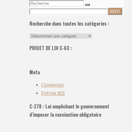
Recherche
Recherche
pour:
Recherche dans toutes les catégories :
Recherche
dans
PROJET DE LOI C-63 :
toutes
les
catégories
Meta
:
Connexion
Entries
RSS
C-278 : Loi empêchant le gouvernement
d’imposer la vaccination obligatoire