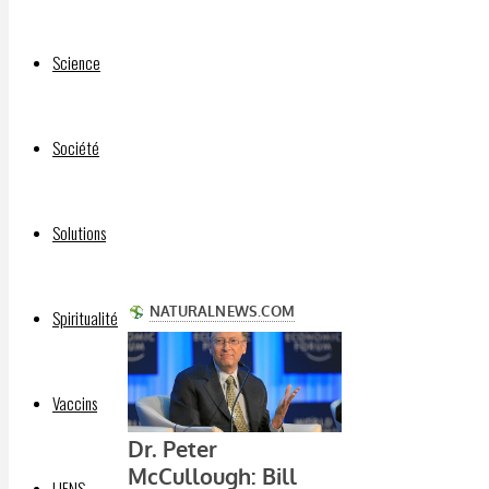
humans
Science
Par
Société
FUTURNEUF
28 juin
2024
Solutions
28 juin
2024
Spiritualité
Vaccins
LIENS