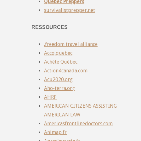
Québec Preppers
survivalistprepper.net
RESSOURCES
.freedom travel alliance
Accq.quebec
Achète Québec
Action4canada.com
Acu2020.org
Aho-terra.org
AHRP
AMERICAN CITIZENS ASSISTING
AMERICAN LAW
Americasfrontlinedoctors.com
Animap.fr