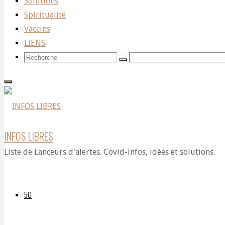
survivante
Solutions
Spiritualité
Vaccins
:
LIENS
Recherche
Recherche
Recherche
pour:
“On
a
INFOS LIBRES
Liste de Lanceurs d'alertes. Covid-infos, idées et solutions.
besoin
5G