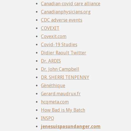
Canadian covid care alliance
Canadianphysicians.org
CDC adverse events
COVEXIT
Covexit.com
Covid-19 Studies
Didier Raoult Twitter
Dr. ARDIS
Dr. John Campbell
DR. SHERRI TENPENNY
Gènéthique
Gerard.maudrux.fr
hcqmeta.com
How Bad is My Batch
INSPQ
jenesuispasundanger.com