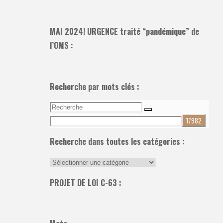
MAI 2024! URGENCE traité “pandémique” de
l’OMS :
Recherche par mots clés :
Recherche
Recherche
pour:
Recherche dans toutes les catégories :
Recherche
dans
PROJET DE LOI C-63 :
toutes
les
catégories