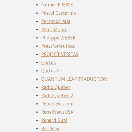
NumériPRESSE
Pascal Cascarino
Personocratia
Peter Moore
Philippe WEBER
Pressfortruth.ca
PROJECT VERITAS
Qactus
Qactus.fr
QUANTUM LEAP TRADUCTION
Radio Québec
RadioQuebec 2
Rebelnews.com
RebelNewsUSA
Renard Buté
Riss Flex