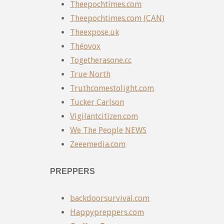
Theepochtimes.com
Theepochtimes.com (CAN)
Theexpose.uk
Théovox
Togetherasone.cc
True North
Truthcomestolight.com
Tucker Carlson
Vigilantcitizen.com
We The People NEWS
Zeeemedia.com
PREPPERS
backdoorsurvival.com
Happypreppers.com