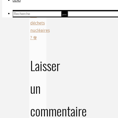
Et si on
oubliait
Recherche
nos
Recherche
Recherche
pour:
déchets
nucléaires
? ☢️
Laisser
un
commentaire