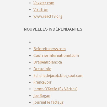
Vaxxter.com
Virutron
www.react19.org
NOUVELLES INDÉPENDANTES
Beforeitsnews.com
Courrierinternational.com
Drapeaublanc.ca
Dreuz.info
Echelledejacob.blogspot.com
FranceSoir
James O’Keefe (Ex Véritas)
Joe Rogan
Journal le facteur