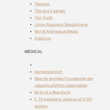
Theovox
This guy’s garage
Tim Truth
Union Populaire Républicaine
World Alternative Media
Zradio.ca
MÉDICAL
Apreslevaccin.fr
Base de données Européenne des
rapports d’effets indésirables
Birth of a New Earth
C-19 treatment: analysis of 6,301
studies