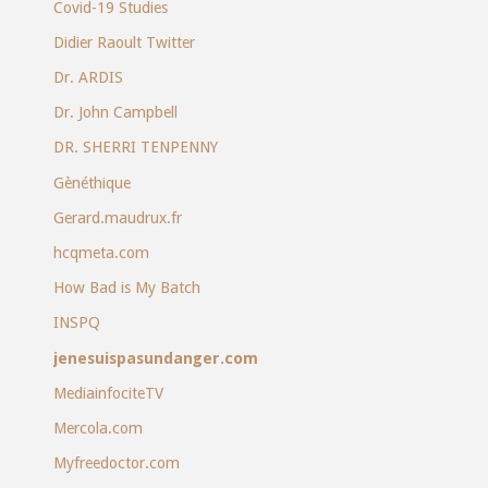
Covid-19 Studies
Didier Raoult Twitter
Dr. ARDIS
Dr. John Campbell
DR. SHERRI TENPENNY
Gènéthique
Gerard.maudrux.fr
hcqmeta.com
How Bad is My Batch
INSPQ
jenesuispasundanger.com
MediainfociteTV
Mercola.com
Myfreedoctor.com