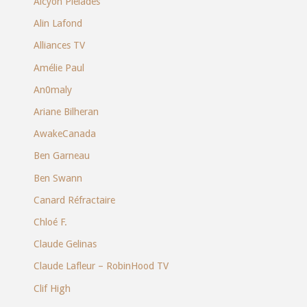
Alcyon Pléiades
Alin Lafond
Alliances TV
Amélie Paul
An0maly
Ariane Bilheran
AwakeCanada
Ben Garneau
Ben Swann
Canard Réfractaire
Chloé F.
Claude Gelinas
Claude Lafleur – RobinHood TV
Clif High