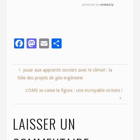
F
M
E
S
ac
as
m
h
e
to
ai
ar
Jouer aux apprentis sorciers avec le climat : la
b
d
l
e
folie des projets de géo-ingénierie
o
o
o
n
L’OMS se casse la figure : une incroyable victoire !
k
LAISSER UN