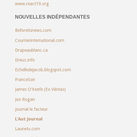
www.react19.org
NOUVELLES INDÉPENDANTES
Beforeitsnews.com
Courrierinternational.com
Drapeaublanc.ca
Dreuz.info
Echelledejacob.blogspot.com
FranceSoir
James O’Keefe (Ex Véritas)
Joe Rogan
Journal le facteur
L’Aut Journal
Launetv.com