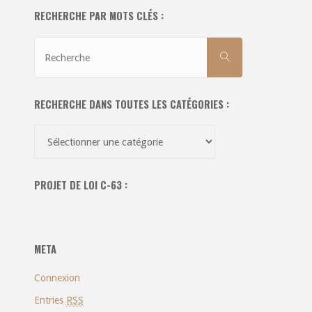
RECHERCHE PAR MOTS CLÉS :
Recherche
RECHERCHE
pour:
RECHERCHE DANS TOUTES LES CATÉGORIES :
Recherche
dans
toutes
PROJET DE LOI C-63 :
les
catégories
:
META
Connexion
Entries
RSS