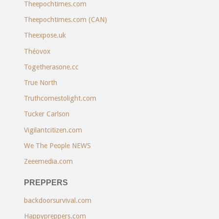
Theepochtimes.com
Theepochtimes.com (CAN)
Theexpose.uk
Théovox
Togetherasone.cc
True North
Truthcomestolight.com
Tucker Carlson
Vigilantcitizen.com
We The People NEWS
Zeeemedia.com
PREPPERS
backdoorsurvival.com
Happypreppers.com