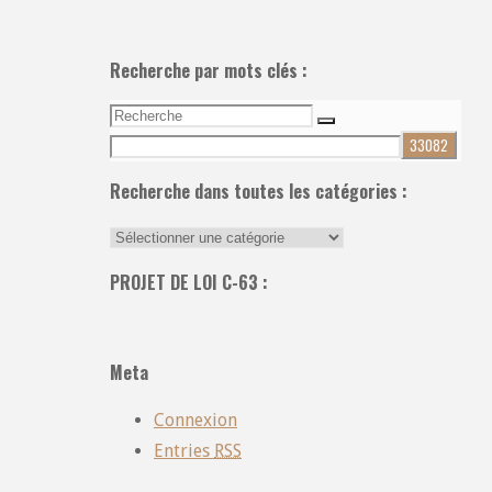
Recherche par mots clés :
Recherche
Recherche
pour:
Recherche dans toutes les catégories :
Recherche
dans
PROJET DE LOI C-63 :
toutes
les
catégories
Meta
:
Connexion
Entries
RSS