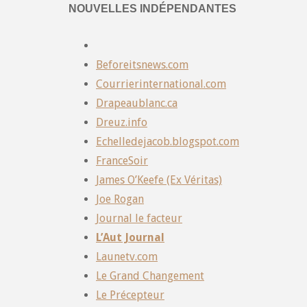
NOUVELLES INDÉPENDANTES
Beforeitsnews.com
Courrierinternational.com
Drapeaublanc.ca
Dreuz.info
Echelledejacob.blogspot.com
FranceSoir
James O’Keefe (Ex Véritas)
Joe Rogan
Journal le facteur
L’Aut Journal
Launetv.com
Le Grand Changement
Le Précepteur