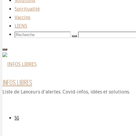
Solutions
PÉDOCRATIE
Spiritualité
Vaccins
LIENS
Recherche
Recherche
Recherche
pour:
Par
DELPHIAVALON
16 mai
2024
16 mai
INFOS LIBRES
2024
Liste de Lanceurs d'alertes. Covid-infos, idées et solutions.
5G
https://rumble.com/v4vddq6-
anneke-