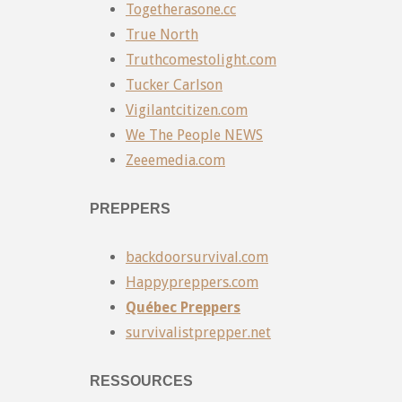
Togetherasone.cc
True North
Truthcomestolight.com
Tucker Carlson
Vigilantcitizen.com
We The People NEWS
Zeeemedia.com
PREPPERS
backdoorsurvival.com
Happypreppers.com
Québec Preppers
survivalistprepper.net
RESSOURCES