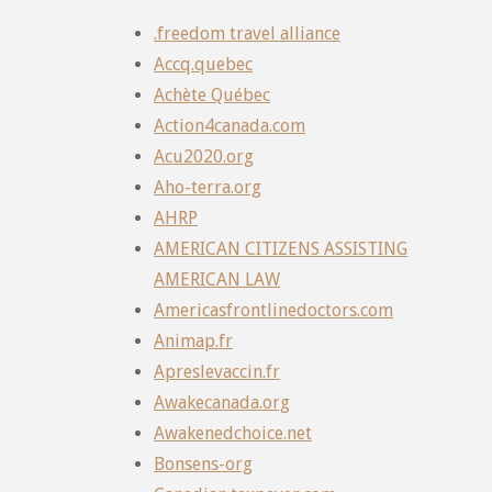
.freedom travel alliance
Accq.quebec
Achète Québec
Action4canada.com
Acu2020.org
Aho-terra.org
AHRP
AMERICAN CITIZENS ASSISTING
AMERICAN LAW
Americasfrontlinedoctors.com
Animap.fr
Apreslevaccin.fr
Awakecanada.org
Awakenedchoice.net
Bonsens-org