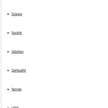
privatisation
de
Science
l’électricité
Big
Pharma
Société
Hopes
For
Another
Solutions
Cash
Cow
Vaccine
Spiritualité
With
Bird
Vaccins
Flu
GAIN
OF
LIENS