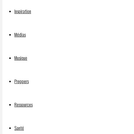
de parc
éolien
Inspiration
et
solaire
Médias
de TES
Canada
dans
Musique
les MRC
de
Mékinac
Preppers
et Des
Chenaux
et à
Ressources
toute
forme
de
Santé