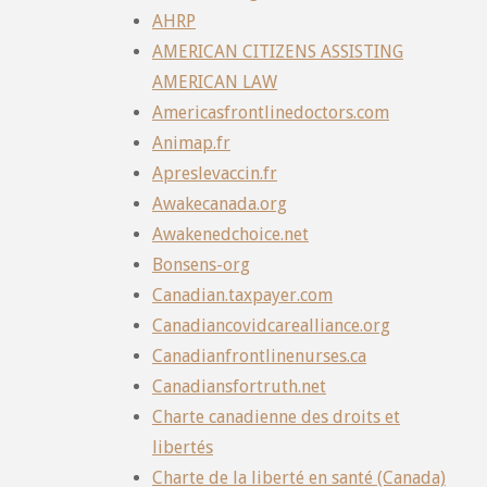
AHRP
AMERICAN CITIZENS ASSISTING
AMERICAN LAW
Americasfrontlinedoctors.com
Animap.fr
Apreslevaccin.fr
Awakecanada.org
Awakenedchoice.net
Bonsens-org
Canadian.taxpayer.com
Canadiancovidcarealliance.org
Canadianfrontlinenurses.ca
Canadiansfortruth.net
Charte canadienne des droits et
libertés
Charte de la liberté en santé (Canada)