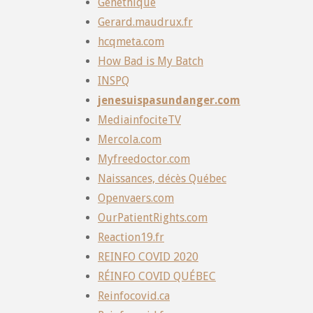
Gènéthique
Gerard.maudrux.fr
hcqmeta.com
How Bad is My Batch
INSPQ
jenesuispasundanger.com
MediainfociteTV
Mercola.com
Myfreedoctor.com
Naissances, décès Québec
Openvaers.com
OurPatientRights.com
Reaction19.fr
REINFO COVID 2020
RÉINFO COVID QUÉBEC
Reinfocovid.ca