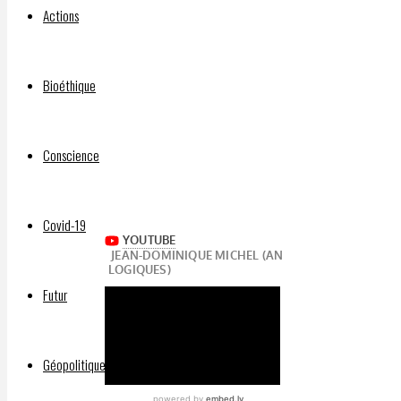
9 mai
Actions
2024
9
mai
Bioéthique
2024
Toujours
bien à
Conscience
propos
JDM.
Covid-19
Futur
Géopolitique