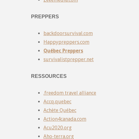
PREPPERS
backdoorsurvival.com
Happypreppers.com
Québec Preppers
survivalistprepper.net
RESSOURCES
.freedom travel alliance
Accq.quebec
Achète Québec
Action4canada.com
Acu2020.org
Aho-terra.org