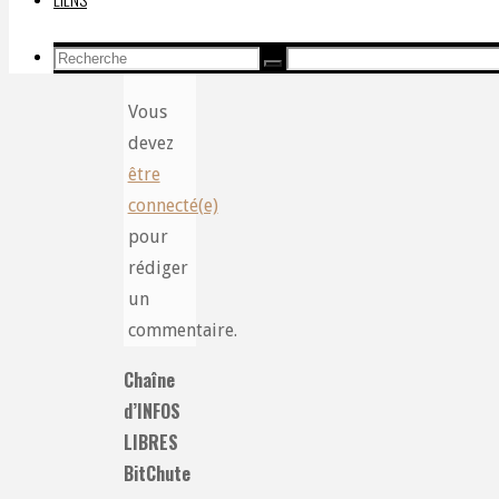
Recherche
Recherche
Recherche
pour:
Vous
devez
être
connecté(e)
pour
rédiger
un
commentaire.
Chaîne
d’INFOS
LIBRES
BitChute