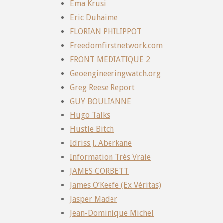
Ema Krusi
Eric Duhaime
FLORIAN PHILIPPOT
Freedomfirstnetwork.com
FRONT MEDIATIQUE 2
Geoengineeringwatch.org
Greg Reese Report
GUY BOULIANNE
Hugo Talks
Hustle Bitch
Idriss J. Aberkane
Information Très Vraie
JAMES CORBETT
James O’Keefe (Ex Véritas)
Jasper Mader
Jean-Dominique Michel