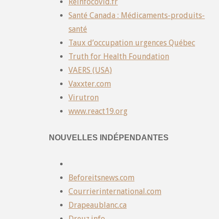
Reinfocovid.fr
Santé Canada : Médicaments-produits-
santé
Taux d’occupation urgences Québec
Truth for Health Foundation
VAERS (USA)
Vaxxter.com
Virutron
www.react19.org
NOUVELLES INDÉPENDANTES
Beforeitsnews.com
Courrierinternational.com
Drapeaublanc.ca
Dreuz.info