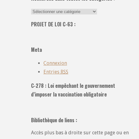
Recherche
dans
PROJET DE LOI C-63 :
toutes
les
catégories
Meta
:
Connexion
Entries
RSS
C-278 : Loi empêchant le gouvernement
d’imposer la vaccination obligatoire
Bibliothèque de liens :
Accès plus bas à droite sur cette page ou en