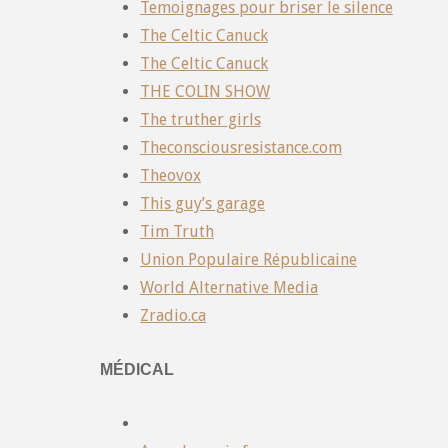
Temoignages pour briser le silence
The Celtic Canuck
The Celtic Canuck
THE COLIN SHOW
The truther girls
Theconsciousresistance.com
Theovox
This guy’s garage
Tim Truth
Union Populaire Républicaine
World Alternative Media
Zradio.ca
MÉDICAL