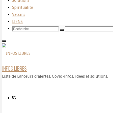
Solutions
Me
Spiritualité
Vaccins
LIENS
Reiner
Recherche
Recherche
Recherche
pour:
Fuellmnich
INFOS LIBRES
?!
Liste de Lanceurs d'alertes. Covid-infos, idées et solutions.
5G
Par
DELPHIAVALON