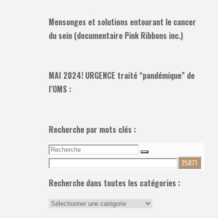
Mensonges et solutions entourant le cancer
du sein (documentaire Pink Ribbons inc.)
MAI 2024! URGENCE traité “pandémique” de
l’OMS :
Recherche par mots clés :
Recherche
Recherche
pour:
Recherche dans toutes les catégories :
Recherche
dans