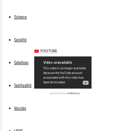
l’instrument
redoutable
Science
des
opportunistes…
Médiainfocité
Société
Solutions
Spiritualité
Vaccins
LIENS