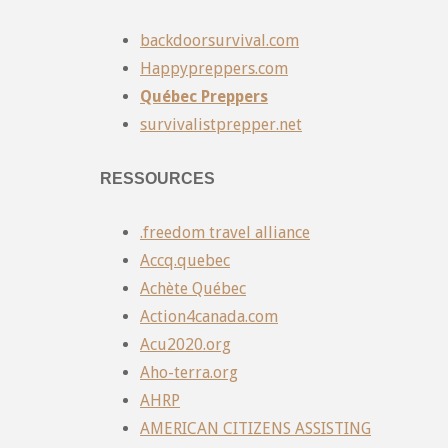
backdoorsurvival.com
Happypreppers.com
Québec Preppers
survivalistprepper.net
RESSOURCES
.freedom travel alliance
Accq.quebec
Achète Québec
Action4canada.com
Acu2020.org
Aho-terra.org
AHRP
AMERICAN CITIZENS ASSISTING