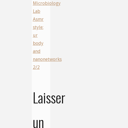
Microbiology
Lab
Asmr
style:
ur
body
and
nanonetworks
2/2
Laisser
un