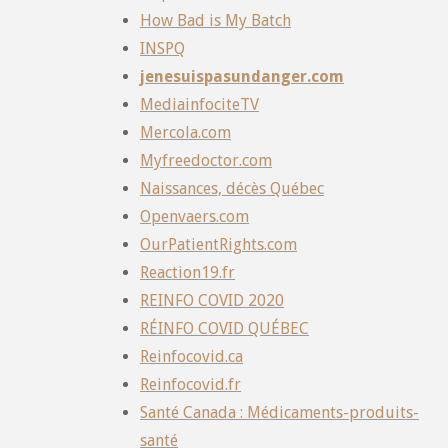
How Bad is My Batch
INSPQ
jenesuispasundanger.com
MediainfociteTV
Mercola.com
Myfreedoctor.com
Naissances, décès Québec
Openvaers.com
OurPatientRights.com
Reaction19.fr
REINFO COVID 2020
RÉINFO COVID QUÉBEC
Reinfocovid.ca
Reinfocovid.fr
Santé Canada : Médicaments-produits-
santé