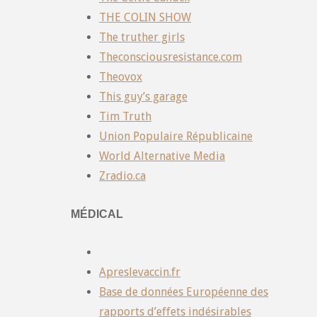
THE COLIN SHOW
The truther girls
Theconsciousresistance.com
Theovox
This guy’s garage
Tim Truth
Union Populaire Républicaine
World Alternative Media
Zradio.ca
MÉDICAL
Apreslevaccin.fr
Base de données Européenne des
rapports d’effets indésirables