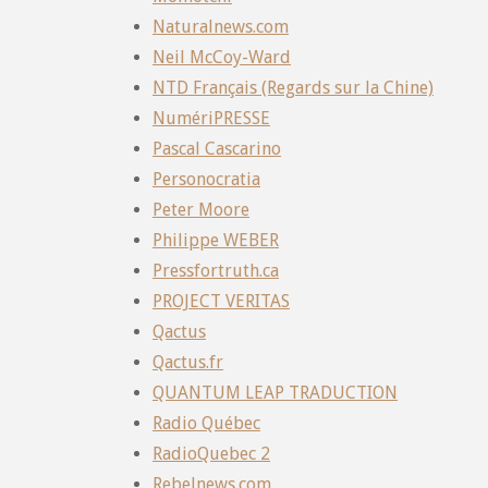
Naturalnews.com
Neil McCoy-Ward
NTD Français (Regards sur la Chine)
NumériPRESSE
Pascal Cascarino
Personocratia
Peter Moore
Philippe WEBER
Pressfortruth.ca
PROJECT VERITAS
Qactus
Qactus.fr
QUANTUM LEAP TRADUCTION
Radio Québec
RadioQuebec 2
Rebelnews.com