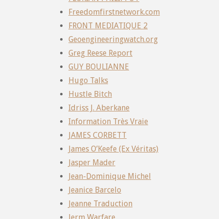
Freedomfirstnetwork.com
FRONT MEDIATIQUE 2
Geoengineeringwatch.org
Greg Reese Report
GUY BOULIANNE
Hugo Talks
Hustle Bitch
Idriss J. Aberkane
Information Très Vraie
JAMES CORBETT
James O’Keefe (Ex Véritas)
Jasper Mader
Jean-Dominique Michel
Jeanice Barcelo
Jeanne Traduction
Jerm Warfare