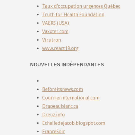
Taux d’occupation urgences Québec
Truth for Health Foundation
VAERS (USA)
Vaxxter.com
Virutron
www.react19.org
NOUVELLES INDÉPENDANTES
Beforeitsnews.com
Courrierinternational.com
Drapeaublanc.ca
Dreuz.info
Echelledejacob.blogspot.com
FranceSoir