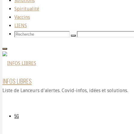
Solutions
l’affrontement
Spiritualité
Vaccins
LIENS
BRICS-
Recherche
Recherche
Recherche
pour:
OTAN:
INFOS LIBRES
un
Liste de Lanceurs d'alertes. Covid-infos, idées et solutions.
leurre…
5G