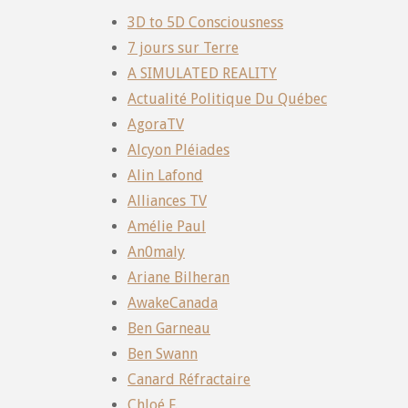
3D to 5D Consciousness
7 jours sur Terre
A SIMULATED REALITY
Actualité Politique Du Québec
AgoraTV
Alcyon Pléiades
Alin Lafond
Alliances TV
Amélie Paul
An0maly
Ariane Bilheran
AwakeCanada
Ben Garneau
Ben Swann
Canard Réfractaire
Chloé F.