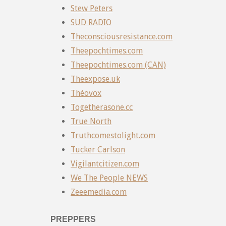
Stew Peters
SUD RADIO
Theconsciousresistance.com
Theepochtimes.com
Theepochtimes.com (CAN)
Theexpose.uk
Théovox
Togetherasone.cc
True North
Truthcomestolight.com
Tucker Carlson
Vigilantcitizen.com
We The People NEWS
Zeeemedia.com
PREPPERS