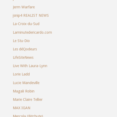
Jerm Warfare
jsnip4 REALIST NEWS
La-Croix-du-Sud
Laminutedericardo.com
Le Stu-Dio
Les déQodeurs
LifeSiteNews
Live With Laura-Lynn
Lorie Ladd
Lucie Mandeville
Magali Robin
Marie Claire Tellier
MAX IGAN
Mercola (Bitchute)