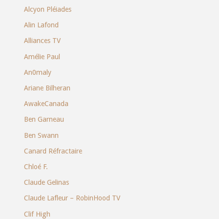
Alcyon Pléiades
Alin Lafond
Alliances TV
Amélie Paul
An0maly
Ariane Bilheran
AwakeCanada
Ben Garneau
Ben Swann
Canard Réfractaire
Chloé F.
Claude Gelinas
Claude Lafleur – RobinHood TV
Clif High