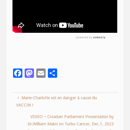
F
M
E
S
ac
as
m
h
e
to
ai
ar
Marie-Charlotte est en danger à cause du
b
d
l
e
VACCIN !
o
o
o
n
VIDEO – Croatian Parliament Presentation by
Dr.William Makis on Turbo Cancer, Dec.1, 2023
k