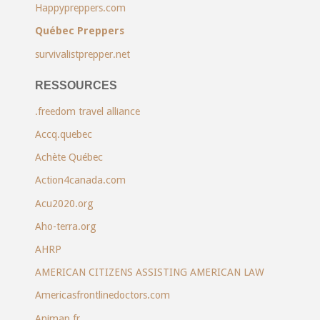
Happypreppers.com
Québec Preppers
survivalistprepper.net
RESSOURCES
.freedom travel alliance
Accq.quebec
Achète Québec
Action4canada.com
Acu2020.org
Aho-terra.org
AHRP
AMERICAN CITIZENS ASSISTING AMERICAN LAW
Americasfrontlinedoctors.com
Animap.fr