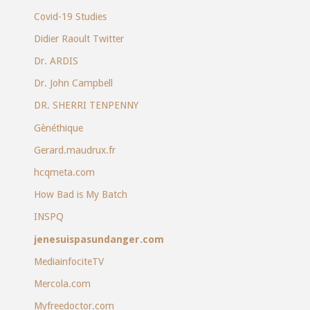
Covid-19 Studies
Didier Raoult Twitter
Dr. ARDIS
Dr. John Campbell
DR. SHERRI TENPENNY
Gènéthique
Gerard.maudrux.fr
hcqmeta.com
How Bad is My Batch
INSPQ
jenesuispasundanger.com
MediainfociteTV
Mercola.com
Myfreedoctor.com