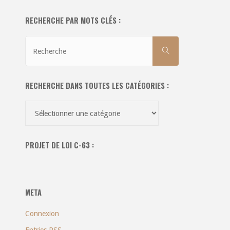
RECHERCHE PAR MOTS CLÉS :
Recherche
RECHERCHE
pour:
RECHERCHE DANS TOUTES LES CATÉGORIES :
Recherche
dans
toutes
PROJET DE LOI C-63 :
les
catégories
:
META
Connexion