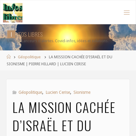
Aller
au
contenu
I
N
F
O
S
L
I
B
R
E
S
Liste de Lanceurs d'alertes. Covid-infos, idées et solutions.
Accueil
Géopolitique
LA MISSION CACHÉE D’ISRAËL ET DU
SIONISME | PIERRE HILLARD | LUCIEN CERISE
Géopolitique
,
Lucien Cerise
,
Sionisme
LA MISSION CACHÉE
D’ISRAËL ET DU