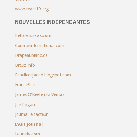
www.react19.org
NOUVELLES INDÉPENDANTES
Beforeitsnews.com
Courrierinternational.com
Drapeaublanc.ca
Dreuz.info
Echelledejacob.blogspot.com
FranceSoir
James O’Keefe (Ex Véritas)
Joe Rogan
Journal le facteur
L’Aut Journal
Launetv.com