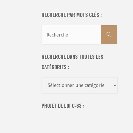
RECHERCHE PAR MOTS CLÉS :
Recher
RECHERCH
pour:
RECHERCHE DANS TOUTES LES
CATÉGORIES :
Recherche
dans
toutes
PROJET DE LOI C-63 :
les
catégories
: