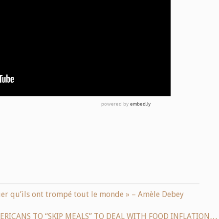
uer qu’ils ont trompé tout le monde » – Amèle Debey
MERICANS TO “SKIP MEALS” TO DEAL WITH FOOD INFLATION…