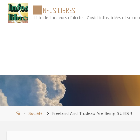
Aller
I
N
F
O
S
L
I
B
R
E
S
au
Liste de Lanceurs d'alertes. Covid-infos, idées et soluti
contenu
Accueil
Société
Freeland And Trudeau Are Being SUED!!!