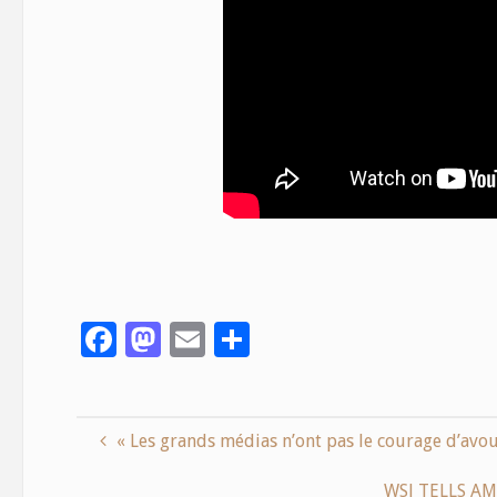
F
M
E
S
ac
as
m
h
e
to
ai
ar
b
d
l
e
« Les grands médias n’ont pas le courage d’avo
o
o
WSJ TELLS A