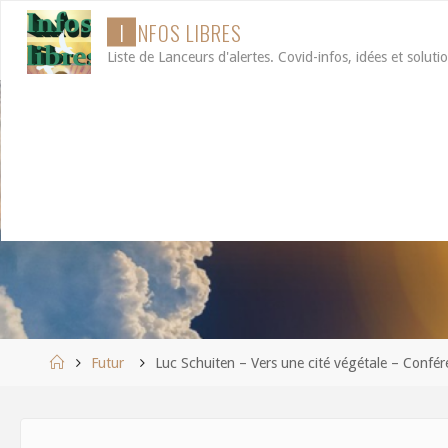
Aller
I
N
F
O
S
L
I
B
R
E
S
au
Liste de Lanceurs d'alertes. Covid-infos, idées et soluti
contenu
Accueil
Futur
Luc Schuiten – Vers une cité végétale – Confé