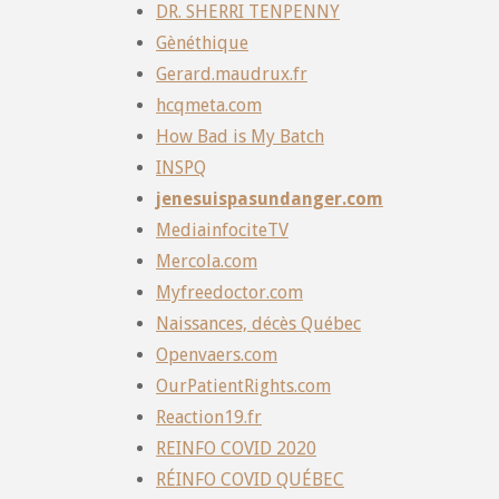
DR. SHERRI TENPENNY
Gènéthique
Gerard.maudrux.fr
hcqmeta.com
How Bad is My Batch
INSPQ
jenesuispasundanger.com
MediainfociteTV
Mercola.com
Myfreedoctor.com
Naissances, décès Québec
Openvaers.com
OurPatientRights.com
Reaction19.fr
REINFO COVID 2020
RÉINFO COVID QUÉBEC