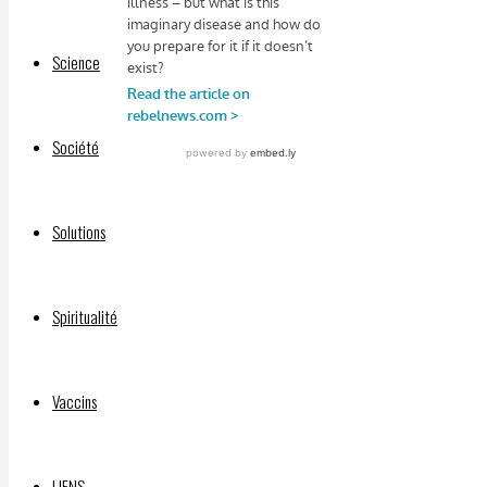
Science
Société
Solutions
Spiritualité
Facebook
Mastodon
Email
Vaccins
CURE
Share
DE
LIENS