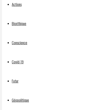
Actions
vaccine
Bioéthique
development
Conscience
Par
Covid-19
DELPHIAVALON
24
janvier
Futur
2024
24
Géopolitique
janvier
2024