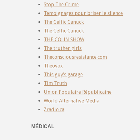
Stop The Crime
Temoignages pour briser le silence
The Celtic Canuck
The Celtic Canuck
THE COLIN SHOW
The truther girls
Theconsciousresistance.com
Theovox
This guy’s garage
Tim Truth
Union Populaire Républicaine
World Alternative Media
Zradio.ca
MÉDICAL