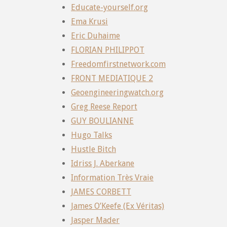
Educate-yourself.org
Ema Krusi
Eric Duhaime
FLORIAN PHILIPPOT
Freedomfirstnetwork.com
FRONT MEDIATIQUE 2
Geoengineeringwatch.org
Greg Reese Report
GUY BOULIANNE
Hugo Talks
Hustle Bitch
Idriss J. Aberkane
Information Très Vraie
JAMES CORBETT
James O’Keefe (Ex Véritas)
Jasper Mader