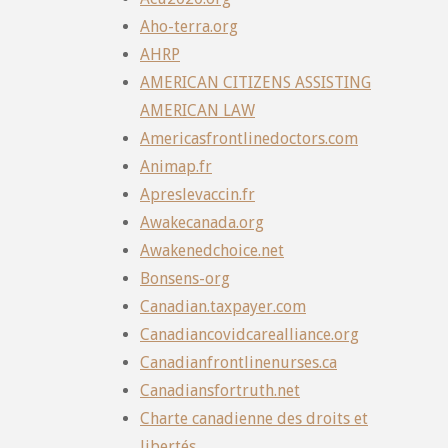
Aho-terra.org
AHRP
AMERICAN CITIZENS ASSISTING
AMERICAN LAW
Americasfrontlinedoctors.com
Animap.fr
Apreslevaccin.fr
Awakecanada.org
Awakenedchoice.net
Bonsens-org
Canadian.taxpayer.com
Canadiancovidcarealliance.org
Canadianfrontlinenurses.ca
Canadiansfortruth.net
Charte canadienne des droits et
libertés