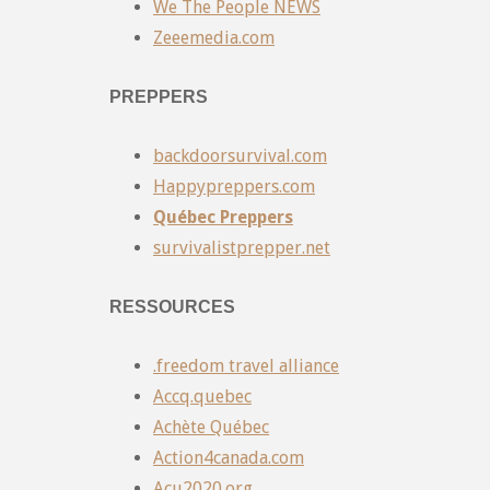
We The People NEWS
Zeeemedia.com
PREPPERS
backdoorsurvival.com
Happypreppers.com
Québec Preppers
survivalistprepper.net
RESSOURCES
.freedom travel alliance
Accq.quebec
Achète Québec
Action4canada.com
Acu2020.org