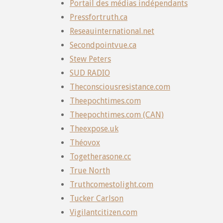
Portail des médias indépendants
Pressfortruth.ca
Reseauinternational.net
Secondpointvue.ca
Stew Peters
SUD RADIO
Theconsciousresistance.com
Theepochtimes.com
Theepochtimes.com (CAN)
Theexpose.uk
Théovox
Togetherasone.cc
True North
Truthcomestolight.com
Tucker Carlson
Vigilantcitizen.com