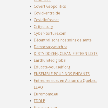
Covert Geopolitics
Covid-entraide
Covidinfos.net
Criigen.org
Cyber-torture.com
Décentralisons nos soins de santé
Democracywatch.ca
DIRTY DOZEN, CLEAN FIFTEEN LISTS
Earthunited.global
Educate-yourself.org
ENSEMBLE POUR NOS ENFANTS
Entrepreneurs en Action du Québec:
LEAQ
Euromomo.eu
FDDLP
Fermego.com