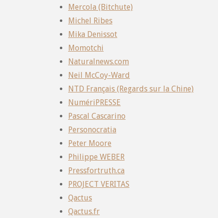
Mercola (Bitchute)
Michel Ribes
Mika Denissot
Momotchi
Naturalnews.com
Neil McCoy-Ward
NTD Français (Regards sur la Chine)
NumériPRESSE
Pascal Cascarino
Personocratia
Peter Moore
Philippe WEBER
Pressfortruth.ca
PROJECT VERITAS
Qactus
Qactus.fr