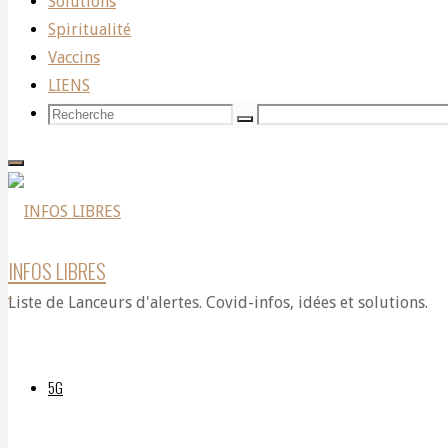
Solutions
Spiritualité
paves
Vaccins
LIENS
Recherche
Recherche
Recherche
the
pour:
way
INFOS LIBRES
Liste de Lanceurs d'alertes. Covid-infos, idées et solutions.
for
5G
expedited